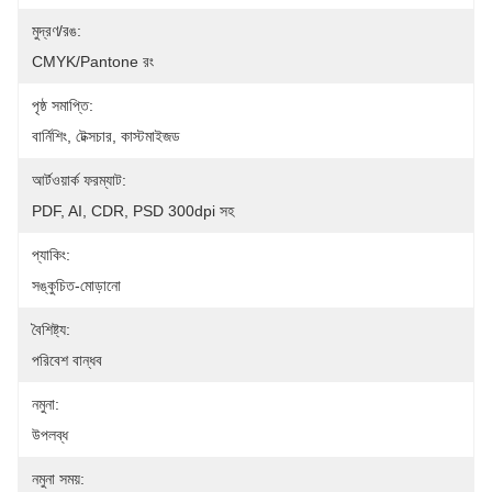
মুদ্রণ/রঙ:
CMYK/Pantone রং
পৃষ্ঠ সমাপ্তি:
বার্নিশিং, টেক্সচার, কাস্টমাইজড
আর্টওয়ার্ক ফরম্যাট:
PDF, AI, CDR, PSD 300dpi সহ
প্যাকিং:
সঙ্কুচিত-মোড়ানো
বৈশিষ্ট্য:
পরিবেশ বান্ধব
নমুনা:
উপলব্ধ
নমুনা সময়: