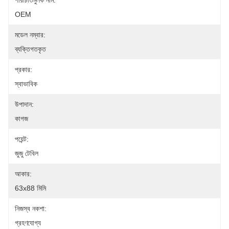
পরিচিতিমুলক নাম:
OEM
মডেল নম্বার:
ব্যক্তিগতকৃত
প্রকার:
স্বাভাবিক
উপাদান:
কাগজ
পয়েন্ট:
জুজু টেবিল
আকার:
63x88 মিমি
নিজস্ব নকশা:
গ্রহণযোগ্য