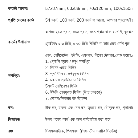
কার্ডের আকারঃ
57x87mm, 63x88mm, 70x120mm, 100x150mm অথবা
প্রতি ডেকের কার্ডঃ
54 কার্ড, 100 কার্ড, 200 কার্ড বা আরো, আপনার প্রয়োজনীয়তা 
কাগজঃ ২৮০ গ্রাম, ৩০০ গ্রাম, ৩১০ গ্রাম বা তার বেশি, ধূসর/সা
কার্ডের উপাদানঃ
প্ল্যাক্টিকঃ ০.৩ মিমি, ০.৩২ মিমি পিভিসি বা তার চেয়ে বেশি পুরু
লেক, লেমিনেটেড, ইউভি, এমবসড, লিনেন টেক্সচার,গোল্ড ফয়েল,গোল
1. গ্লোসি ল্যাক / মসৃণ সমাপ্তি
2. লিনেন এয়ার ফিনিস
3. প্লাস্টিকের লেপযুক্ত ফিনিস
সমাপ্তিঃ
4. চকচকে ল্যামিনেশন ফিনিস
5ম্যাট লেমিনেশন ফিনিস
6. ইউভি লেপযুক্ত ফিনিস (উচ্চ চকচকে)
7. সোনার/সিলভার হট স্ট্যাম্প
বক্সঃ
টাক বক্স, ঢাকনা এবং বেস বক্স, ড্রয়ার বক্স, চৌম্বক বক্স, প্লাস্টি
ডিজাইনঃ
উভয় পক্ষের কার্ড এবং বাক্স কাস্টমাইজ করা যাবে
রঙঃ
সিএমওয়াইকে, পিএমএস ((প্যানটোন ম্যাচিং সিস্টেম)