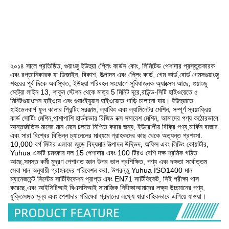
২০১৪ সালে প্রতিষ্ঠিত, গুয়াংজু ইউহুয়া প্লেিং কার্ডস কোং, লিমিটেড পেশাদার প্রস্তুতকারক 
এবং রপ্তানিকারক যা ডিজাইন, বিকাশ, উত্পাদন এবং প্লেিং কার্ড, গেম কার্ড,বোর্ড গেমসগুয়াংজু 
শহরের পূর্ব দিকে অবস্থিত, ইউহুয়া পরিবহন সংযোগে সুবিধাজনক অ্যাক্সেস আছে, গুয়াংজু 
মেট্রো লাইন 13, শাকুন স্টেশন থেকে মাত্র 5 মিনিট দূরে,রাউন্ড-সিটি হাইওয়েতে ৫ 
মিনিটগুয়াংশেন হাইওয়ে এবং গুয়াংইয়ুয়ান হাইওয়েতে গাড়ি চালানো যায়। ইউহুয়াতে 
হাইডেলবার্গ ফুল কালার প্রিন্টিং সরঞ্জাম, ল্যাকিং এবং ল্যামিনেটর মেশিন, সম্পূর্ণ স্বয়ংক্রিয় 
কার্ড সোর্টিং মেশিন,পাশাপাশি হার্ডকভার রিজিড বক্স সমাবেশ মেশিন, আমাদের পণ্য কঠোরভাবে 
আন্তর্জাতিক মানের মান মেনে চলতে নিশ্চিত করার জন্য, ইউরোপীয় বিক্রি পণ্য,মার্কিন বাজার 
এবং সারা বিশ্বের বিভিন্ন চ্যানেলের মাধ্যমে গ্রাহকদের কাছ থেকে অত্যন্ত প্রশংসা. 
10,000 বর্গ মিটার এলাকা জুড়ে বিদ্যমান উত্পাদন উদ্ভিদ, অফিস এবং লিভিং কোয়ার্টার, 
Yuhua একটি চমৎকার দল 15 পেশাদার এবং 100 টিরও বেশি দক্ষ শ্রমিক গঠিত 
আছে,সমস্ত কর্মী মুদ্রণ পেশাগত জ্ঞান উপর ভাল প্রশিক্ষিত, পণ্য এবং দক্ষতা সর্বোত্তম 
সেবা মান অনুযায়ী গ্রাহকদের পরিবেশন করা. উপরন্তু Yuhua ISO1400 মান 
ম্যানেজমেন্ট সিস্টেম সার্টিফিকেশন প্রাপ্ত এবং EN71 সার্টিফিকেট, সিই পরীক্ষা পাস 
করেছে,এবং আইসিটিআই বিএসসিআই সামাজিক নিরীক্ষাআমাদের লক্ষ্য উচ্চমানের পণ্য, 
যুক্তিসঙ্গত মূল্য এবং পেশাদার পরিষেবা প্রদানের লক্ষ্যে ধারাবাহিকভাবে এগিয়ে যাওয়া।