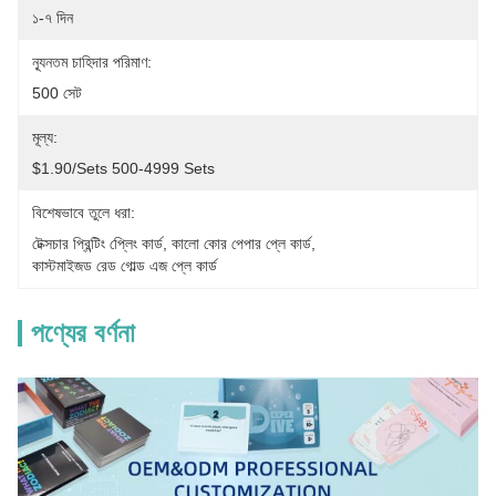
১-৭ দিন
ন্যূনতম চাহিদার পরিমাণ:
500 সেট
মূল্য:
$1.90/sets 500-4999 Sets
বিশেষভাবে তুলে ধরা:
টেক্সচার প্রিন্টিং প্লেিং কার্ড
, 
কালো কোর পেপার প্লে কার্ড
, 
কাস্টমাইজড রেড গোল্ড এজ প্লে কার্ড
পণ্যের বর্ণনা