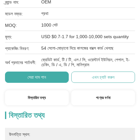
OEM
ব্র্যান্ড নাম:
প্রথা
মডেল নম্বর:
1000 সেট
MOQ:
USD $0.7-1.7 for 1,000-10,000 sets quantity
মূল্য:
54 সেলো-মোড়ানো দিয়ে কাগজের বাক্সে কার্ড খেলছে
প্যাকেজিং বিবরণ:
ক্রেডিট কার্ড, টি / টি, এল / সি, ওয়েস্টার্ন ইউনিয়ন, পেপাল, ই-
অর্থ প্রদানের শর্তাবলী:
চেকিং, ডি / এ, ডি / পি, মানিগ্রাম
সেরা দাম পান
এখন চ্যাট করুন
বিস্তারিত তথ্য
পণ্যের বর্ণনা
বিস্তারিত তথ্য
উৎপত্তি স্থল: