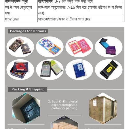
কাস্টমাইজড নমুনা
গ্রহণযোগ্য
, 3-7 দিন নমুনা লিড সময় সঙ্গে
ভর উত্পাদন নেতৃত্বের
আর্টওয়ার্ক অনুমোদনের 7-15 দিন পরে (অর্ডার পরিমাণ উপর নির্ভর
সময়
করে)
যাত্রা বন্দর
গুয়াংঝো/শেঞ্জেন/হংকং বা চীনের অন্য বন্দর