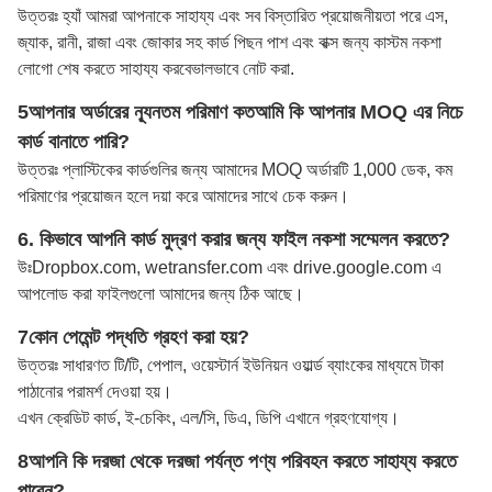
উত্তরঃ হ্যাঁ আমরা আপনাকে সাহায্য এবং সব বিস্তারিত প্রয়োজনীয়তা পরে এস,
জ্যাক, রানী, রাজা এবং জোকার সহ কার্ড পিছন পাশ এবং বাক্স জন্য কাস্টম নকশা
লোগো শেষ করতে সাহায্য করবে
ভালভাবে নোট করা
.
5আপনার অর্ডারের ন্যূনতম পরিমাণ কত
আমি কি আপনার MOQ এর নিচে
কার্ড বানাতে পারি?
উত্তরঃ প্লাস্টিকের কার্ডগুলির জন্য আমাদের MOQ অর্ডারটি 1,000 ডেক, কম
পরিমাণের প্রয়োজন হলে দয়া করে আমাদের সাথে চেক করুন।
6. কিভাবে আপনি কার্ড মুদ্রণ করার জন্য ফাইল নকশা সম্মেলন করতে?
উঃ
Dropbox.com, wetransfer.com এবং drive.google.com এ
আপলোড করা ফাইলগুলো আমাদের জন্য ঠিক আছে।
7কোন পেমেন্ট পদ্ধতি গ্রহণ করা হয়?
উত্তরঃ সাধারণত টি/টি, পেপাল, ওয়েস্টার্ন ইউনিয়ন ওয়ার্ল্ড ব্যাংকের মাধ্যমে টাকা
পাঠানোর পরামর্শ দেওয়া হয়।
এখন ক্রেডিট কার্ড, ই-চেকিং, এল/সি, ডিএ, ডিপি এখানে গ্রহণযোগ্য।
8আপনি কি দরজা থেকে দরজা পর্যন্ত পণ্য পরিবহন করতে সাহায্য করতে
পারেন?