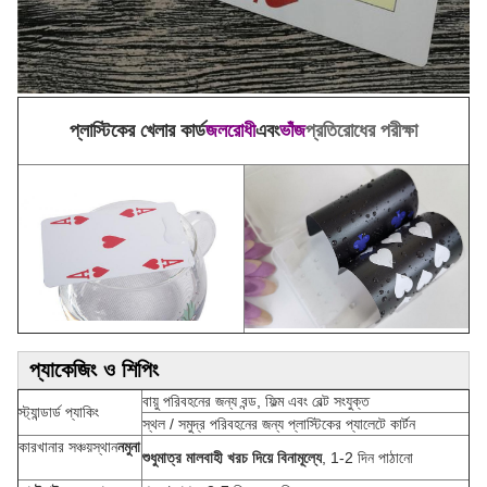
প্লাস্টিকের খেলার কার্ড
জলরোধী
এবং
ভাঁজ
প্রতিরোধের পরীক্ষা
প্যাকেজিং ও শিপিং
বায়ু পরিবহনের জন্য বন্ড, ফিল্ম এবং বেল্ট সংযুক্ত
স্ট্যান্ডার্ড প্যাকিং
স্থল / সমুদ্র পরিবহনের জন্য প্লাস্টিকের প্যালেটে কার্টন
কারখানার সঞ্চয়স্থান
নমুনা
শুধুমাত্র মালবাহী খরচ দিয়ে বিনামূল্যে
, 1-2 দিন পাঠানো