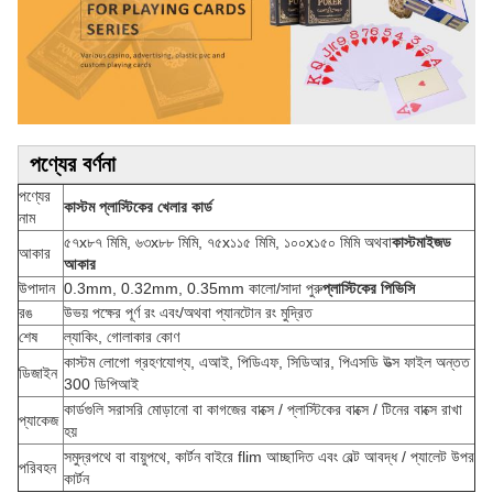
পণ্যের বর্ণনা
পণ্যের
কাস্টম প্লাস্টিকের খেলার কার্ড
নাম
৫৭x৮৭ মিমি, ৬৩x৮৮ মিমি, ৭৫x১১৫ মিমি, ১০০x১৫০ মিমি অথবা
কাস্টমাইজড
আকার
আকার
উপাদান
0.3mm, 0.32mm, 0.35mm কালো/সাদা পুরু
প্লাস্টিকের পিভিসি
রঙ
উভয় পক্ষের পূর্ণ রং এবং/অথবা প্যানটোন রং মুদ্রিত
শেষ
ল্যাকিং, গোলাকার কোণ
কাস্টম লোগো গ্রহণযোগ্য, এআই, পিডিএফ, সিডিআর, পিএসডি উত্স ফাইল অন্তত
ডিজাইন
300 ডিপিআই
কার্ডগুলি সরাসরি মোড়ানো বা কাগজের বাক্সে / প্লাস্টিকের বাক্সে / টিনের বাক্সে রাখা
প্যাকেজ
হয়
সমুদ্রপথে বা বায়ুপথে, কার্টন বাইরে flim আচ্ছাদিত এবং বেল্ট আবদ্ধ / প্যালেট উপর
পরিবহন
কার্টন