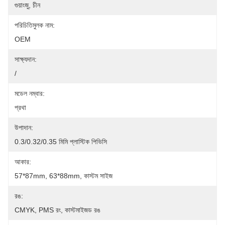
গুয়াংজু, চীন
পরিচিতিমুলক নাম:
OEM
সাক্ষ্যদান:
/
মডেল নম্বার:
প্রথা
উপাদান:
0.3/0.32/0.35 মিমি প্লাস্টিক পিভিসি
আকার:
57*87mm, 63*88mm, কাস্টম সাইজ
রঙ:
CMYK, PMS রং, কাস্টমাইজড রঙ