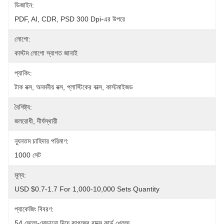
ডিজাইন:
PDF, AI, CDR, PSD 300 Dpi-এর উপরে
লোগো:
কাস্টম লোগো স্বাগত জানাই
প্যাকিং:
টাক বক্স, অনমনীয় বক্স, প্লাস্টিকের বাক্স, কাস্টমাইজড
বৈশিষ্ট্য:
জলরোধী, দীর্ঘস্থায়ী
ন্যূনতম চাহিদার পরিমাণ:
1000 সেট
মূল্য:
USD $0.7-1.7 For 1,000-10,000 Sets Quantity
প্যাকেজিং বিবরণ:
54 সেলো-মোড়ানো দিয়ে কাগজের বাক্সে কার্ড খেলছে