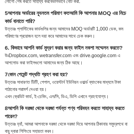
লোগো শেষ করতে সাহায্য করবে
ভালভাবে নোট করা
.
5আপনার অর্ডারের ন্যূনতম পরিমাণ কত
আমি কি আপনার MOQ এর নিচে
কার্ড বানাতে পারি?
উত্তরঃ প্লাস্টিকের কার্ডগুলির জন্য আমাদের MOQ অর্ডারটি 1,000 ডেক, কম
পরিমাণের প্রয়োজন হলে দয়া করে আমাদের সাথে চেক করুন।
6. কিভাবে আপনি কার্ড মুদ্রণ করার জন্য ফাইল নকশা সম্মেলন করতে?
উঃ
Dropbox.com, wetransfer.com এবং drive.google.com এ
আপলোড করা ফাইলগুলো আমাদের জন্য ঠিক আছে।
7কোন পেমেন্ট পদ্ধতি গ্রহণ করা হয়?
উত্তরঃ সাধারণত টি/টি, পেপাল, ওয়েস্টার্ন ইউনিয়ন ওয়ার্ল্ড ব্যাংকের মাধ্যমে টাকা
পাঠানোর পরামর্শ দেওয়া হয়।
এখন ক্রেডিট কার্ড, ই-চেকিং, এল/সি, ডিএ, ডিপি এখানে গ্রহণযোগ্য।
8আপনি কি দরজা থেকে দরজা পর্যন্ত পণ্য পরিবহন করতে সাহায্য করতে
পারেন?
উত্তরঃ হ্যাঁ, আমরা আপনাকে দরজা থেকে দরজা দিয়ে আপনার ঠিকানায় সমুদ্রপথে বা
বায়ু দ্বারা শিপিংয়ে সহায়তা করব।