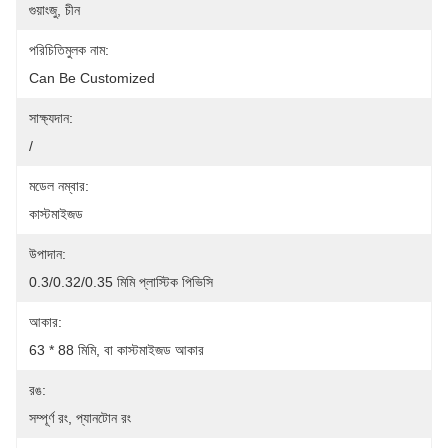
গুয়াংজু, চীন
পরিচিতিমুলক নাম:
Can Be Customized
সাক্ষ্যদান:
/
মডেল নম্বার:
কাস্টমাইজড
উপাদান:
0.3/0.32/0.35 মিমি প্লাস্টিক পিভিসি
আকার:
63 * 88 মিমি, বা কাস্টমাইজড আকার
রঙ:
সম্পূর্ণ রং, প্যানটোন রং