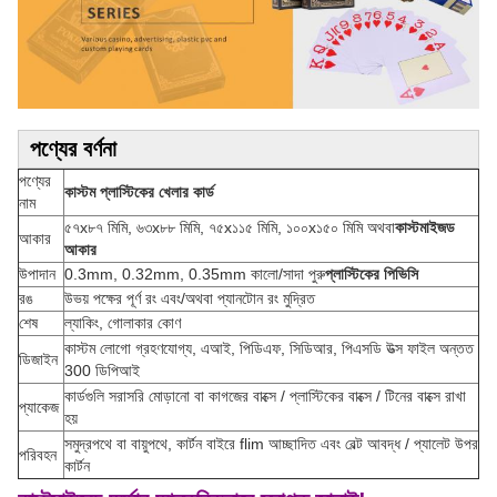
পণ্যের বর্ণনা
পণ্যের
কাস্টম প্লাস্টিকের খেলার কার্ড
নাম
৫৭x৮৭ মিমি, ৬৩x৮৮ মিমি, ৭৫x১১৫ মিমি, ১০০x১৫০ মিমি অথবা
কাস্টমাইজড
আকার
আকার
উপাদান
0.3mm, 0.32mm, 0.35mm কালো/সাদা পুরু
প্লাস্টিকের পিভিসি
রঙ
উভয় পক্ষের পূর্ণ রং এবং/অথবা প্যানটোন রং মুদ্রিত
শেষ
ল্যাকিং, গোলাকার কোণ
কাস্টম লোগো গ্রহণযোগ্য, এআই, পিডিএফ, সিডিআর, পিএসডি উত্স ফাইল অন্তত
ডিজাইন
300 ডিপিআই
কার্ডগুলি সরাসরি মোড়ানো বা কাগজের বাক্সে / প্লাস্টিকের বাক্সে / টিনের বাক্সে রাখা
প্যাকেজ
হয়
সমুদ্রপথে বা বায়ুপথে, কার্টন বাইরে flim আচ্ছাদিত এবং বেল্ট আবদ্ধ / প্যালেট উপর
পরিবহন
কার্টন