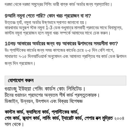
দরজা থেকে দরজা সমুদ্রের শিপিং ভারী বাল্ক কার্ড অর্ডার জন্য প্রস্তাবিত।
9আমি নমুনা পেতে পারি? কোন খরচ প্রয়োজন বা না?
উত্তরঃ হ্যাঁ, নমুনা অর্ডার উষ্ণভাবে স্বাগত জানানো হয়।
কারখানার অনুরূপ স্টক নমুনা 1-3 ডেক শুধুমাত্র মালবাহী প্রদানের সাথে বিনামূল্যে,
কাস্টম নমুনা প্রয়োজন হলে নমুনা খরচ সম্পর্কে আমাদের সাথে চেক করুন।
10বড় আকারের অর্ডারের জন্য বড় আকারের উত্পাদনের সময়সীমা কত?
উঃ প্লাস্টিকের কার্ডের জন্য সময় কাগজের কার্ডের চেয়ে ২-৫ দিন বেশি লাগে,
সাধারণত ৭-১৫ দিন
আর্টওয়ার্ক অনুমোদন এবং আমানত প্রাপ্তির পর কার্ড ডেক উত্পাদন
জন্য দিন প্রয়োজন।
যোগাযোগ করুন
গুয়াংজু ইউহুয়া গেমিং কার্ডস কোং লিমিটেড।
চীনের গুয়াংডং প্রদেশের অন্যতম শীর্ষ কার্ড প্রস্তুতকারক।
ডিজাইন, উন্নয়ন, উৎপাদন এবং বিক্রয় বিশেষজ্ঞ
কাস্টম কার্ড, ক্যাসিনো কার্ড, প্লাস্টিকের কার্ড,
গেম কার্ড, ফ্ল্যাশ কার্ড, লার্নিং কার্ড, ট্যারোট কার্ড, পেপার বক্স মুদ্রিত
২০০৪
সাল থেকে।