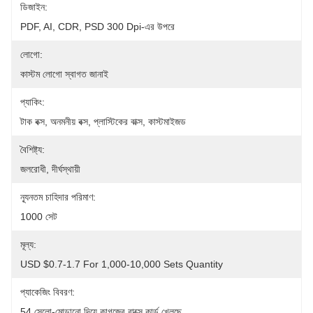
ডিজাইন:
PDF, AI, CDR, PSD 300 Dpi-এর উপরে
লোগো:
কাস্টম লোগো স্বাগত জানাই
প্যাকিং:
টাক বক্স, অনমনীয় বক্স, প্লাস্টিকের বাক্স, কাস্টমাইজড
বৈশিষ্ট্য:
জলরোধী, দীর্ঘস্থায়ী
ন্যূনতম চাহিদার পরিমাণ:
1000 সেট
মূল্য:
USD $0.7-1.7 For 1,000-10,000 Sets Quantity
প্যাকেজিং বিবরণ:
54 সেলো-মোড়ানো দিয়ে কাগজের বাক্সে কার্ড খেলছে