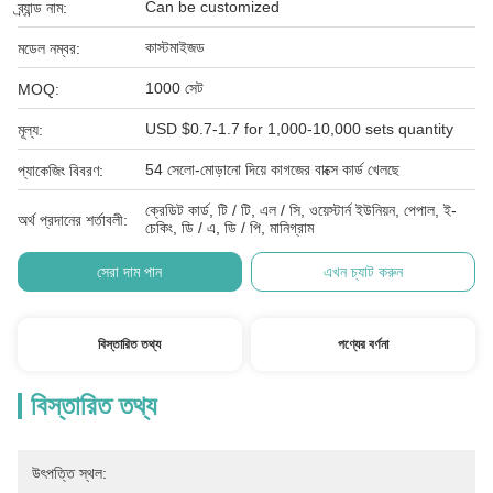
Can be customized
ব্র্যান্ড নাম:
কাস্টমাইজড
মডেল নম্বর:
1000 সেট
MOQ:
USD $0.7-1.7 for 1,000-10,000 sets quantity
মূল্য:
54 সেলো-মোড়ানো দিয়ে কাগজের বাক্সে কার্ড খেলছে
প্যাকেজিং বিবরণ:
ক্রেডিট কার্ড, টি / টি, এল / সি, ওয়েস্টার্ন ইউনিয়ন, পেপাল, ই-
অর্থ প্রদানের শর্তাবলী:
চেকিং, ডি / এ, ডি / পি, মানিগ্রাম
সেরা দাম পান
এখন চ্যাট করুন
বিস্তারিত তথ্য
পণ্যের বর্ণনা
বিস্তারিত তথ্য
উৎপত্তি স্থল: