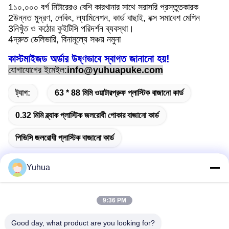
1১০,০০০ বর্গ মিটারেরও বেশি কারখানার সাথে সরাসরি প্রস্তুতকারক
2উন্নত মুদ্রণ, লেকিং, ল্যামিনেশন, কার্ড বাছাই, বক্স সমাবেশ মেশিন
3নিখুঁত ও কঠোর কুইটিসি পরিদর্শন ব্যবস্থা।
4দ্রুত ডেলিভারি, বিনামূল্যে সঞ্চয় নমুনা
কাস্টমাইজড অর্ডার উষ্ণভাবে স্বাগত জানানো হয়!
যোগাযোগের ইমেইল:
info@yuhuapuke.com
ট্যাগ:
63 * 88 মিমি ওয়াটারপ্রুফ প্লাস্টিক বাজানো কার্ড
0.32 মিমি ব্ল্যাক প্লাস্টিক জলরোধী পোকার বাজানো কার্ড
পিভিসি জলরোধী প্লাস্টিক বাজানো কার্ড
Yuhua
দ্রুত যোগাযোগ
9:36 PM
Good day, what product are you looking for?
ঠিকানা