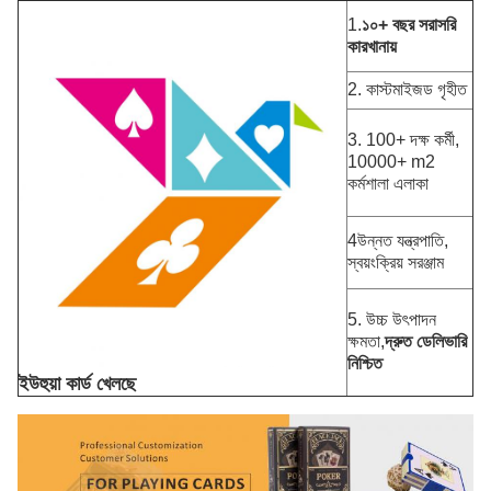
1.
১০+ বছর
সরাসরি
কারখানায়
2. কাস্টমাইজড গৃহীত
3. 100+ দক্ষ কর্মী,
10000+ m2
কর্মশালা এলাকা
4উন্নত যন্ত্রপাতি,
স্বয়ংক্রিয় সরঞ্জাম
5. উচ্চ উৎপাদন
ক্ষমতা,
দ্রুত ডেলিভারি
নিশ্চিত
ইউহুয়া কার্ড খেলছে