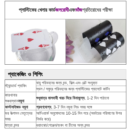
প্লাস্টিকের খেলার কার্ড
জলরোধী
এবং
ভাঁজ
প্রতিরোধের পরীক্ষা
প্যাকেজিং ও শিপিং
বায়ু পরিবহনের জন্য বন্ড, ফিল্ম এবং বেল্ট সংযুক্ত
স্ট্যান্ডার্ড প্যাকিং
স্থল / সমুদ্র পরিবহনের জন্য প্লাস্টিকের প্যালেটে কার্টন
কারখানার
শুধুমাত্র মালবাহী খরচ দিয়ে বিনামূল্যে
, 1-2 দিন পাঠানো
সঞ্চয়স্থান
নমুনা
কাস্টমাইজড নমুনা
গ্রহণযোগ্য
, 3-7 দিন নমুনা লিড সময় সঙ্গে
ভর উত্পাদন নেতৃত্বের
আর্টওয়ার্ক অনুমোদনের 10-15 দিন পরে (অর্ডারের পরিমাণের উপর
সময়
নির্ভর করে)
যাত্রা বন্দর
গুয়াংঝো/শেঞ্জেন/হংকং বা চীনের অন্য বন্দর