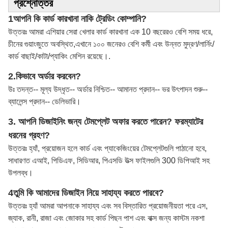
প্রশ্নোত্তর
1আপনি কি কার্ড কারখানা নাকি ট্রেডিং কোম্পানি?
উত্তরঃ আমরা এশিয়ার সেরা খেলার কার্ড কারখানা এক 10 বছরেরও বেশি সময় ধরে,
চীনের গুয়াংজুতে অবস্থিত,এখানে ১০০ জনেরও বেশি কর্মী এবং উন্নত মুদ্রণ/লার্নিং/
কার্ড বাছাই/কাটা/প্যাকিং মেশিন রয়েছে।.
2.
কিভাবে অর্ডার করবেন?
উঃ তদন্ত-- মূল্য উদ্ধৃত-- অর্ডার নিশ্চিত-- আমানত প্রদান-- ভর উৎপাদন শুরু--
ব্যালেন্স প্রদান-- ডেলিভারি।
3. আপনি ডিজাইনিং জন্য টেমপ্লেট অফার করতে পারেন? ফরম্যাটের
ধরনের গ্রহণ?
উত্তরঃ হ্যাঁ, প্রয়োজন হলে কার্ড এবং প্যাকেজিংয়ের টেমপ্লেটগুলি পাঠানো হবে,
সাধারণত এআই, পিডিএফ, সিডিআর, পিএসডি উত্স ফাইলগুলি 300 ডিপিআই সহ
উপলব্ধ।
4তুমি কি আমাদের ডিজাইন নিয়ে সাহায্য করতে পারবে?
উত্তরঃ হ্যাঁ আমরা আপনাকে সাহায্য এবং সব বিস্তারিত প্রয়োজনীয়তা পরে এস,
জ্যাক, রানী, রাজা এবং জোকার সহ কার্ড পিছন পাশ এবং বাক্স জন্য কাস্টম নকশা