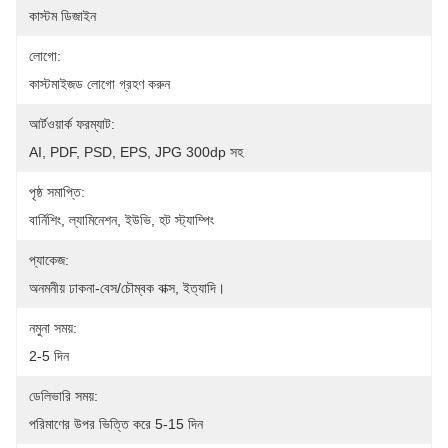
কাস্টম ডিজাইন
লোগো:
কাস্টমাইজড লোগো গ্রহণ করুন
আর্টওয়ার্ক ফরম্যাট:
AI, PDF, PSD, EPS, JPG 300dp সহ
পৃষ্ঠ সমাপ্তি:
বার্নিশিং, ল্যামিনেশন, ইউভি, হট স্ট্যাম্পিং
প্যাকেজ:
অনমনীয় ঢাকনা-বেস/চৌম্বক বাক্স, ইত্যাদি।
নমুনা সময়:
2-5 দিন
ডেলিভারি সময়:
পরিমাণের উপর ভিত্তি করে 5-15 দিন