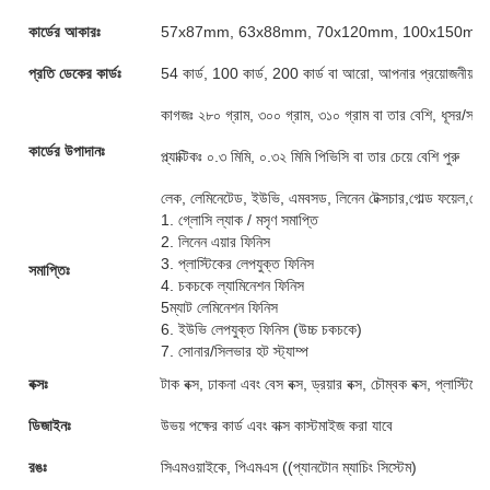
কার্ডের আকারঃ
57x87mm, 63x88mm, 70x120mm, 100x150mm অথবা
প্রতি ডেকের কার্ডঃ
54 কার্ড, 100 কার্ড, 200 কার্ড বা আরো, আপনার প্রয়োজনীয়তা 
কাগজঃ ২৮০ গ্রাম, ৩০০ গ্রাম, ৩১০ গ্রাম বা তার বেশি, ধূসর/সা
কার্ডের উপাদানঃ
প্ল্যাক্টিকঃ ০.৩ মিমি, ০.৩২ মিমি পিভিসি বা তার চেয়ে বেশি পুরু
লেক, লেমিনেটেড, ইউভি, এমবসড, লিনেন টেক্সচার,গোল্ড ফয়েল,গোল
1. গ্লোসি ল্যাক / মসৃণ সমাপ্তি
2. লিনেন এয়ার ফিনিস
3. প্লাস্টিকের লেপযুক্ত ফিনিস
সমাপ্তিঃ
4. চকচকে ল্যামিনেশন ফিনিস
5ম্যাট লেমিনেশন ফিনিস
6. ইউভি লেপযুক্ত ফিনিস (উচ্চ চকচকে)
7. সোনার/সিলভার হট স্ট্যাম্প
বক্সঃ
টাক বক্স, ঢাকনা এবং বেস বক্স, ড্রয়ার বক্স, চৌম্বক বক্স, প্লাস্টি
ডিজাইনঃ
উভয় পক্ষের কার্ড এবং বাক্স কাস্টমাইজ করা যাবে
রঙঃ
সিএমওয়াইকে, পিএমএস ((প্যানটোন ম্যাচিং সিস্টেম)