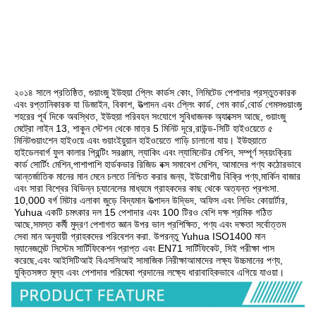
২০১৪ সালে প্রতিষ্ঠিত, গুয়াংজু ইউহুয়া প্লেিং কার্ডস কোং, লিমিটেড পেশাদার প্রস্তুতকারক 
এবং রপ্তানিকারক যা ডিজাইন, বিকাশ, উত্পাদন এবং প্লেিং কার্ড, গেম কার্ড,বোর্ড গেমসগুয়াংজু 
শহরের পূর্ব দিকে অবস্থিত, ইউহুয়া পরিবহন সংযোগে সুবিধাজনক অ্যাক্সেস আছে, গুয়াংজু 
মেট্রো লাইন 13, শাকুন স্টেশন থেকে মাত্র 5 মিনিট দূরে,রাউন্ড-সিটি হাইওয়েতে ৫ 
মিনিটগুয়াংশেন হাইওয়ে এবং গুয়াংইয়ুয়ান হাইওয়েতে গাড়ি চালানো যায়। ইউহুয়াতে 
হাইডেলবার্গ ফুল কালার প্রিন্টিং সরঞ্জাম, ল্যাকিং এবং ল্যামিনেটর মেশিন, সম্পূর্ণ স্বয়ংক্রিয় 
কার্ড সোর্টিং মেশিন,পাশাপাশি হার্ডকভার রিজিড বক্স সমাবেশ মেশিন, আমাদের পণ্য কঠোরভাবে 
আন্তর্জাতিক মানের মান মেনে চলতে নিশ্চিত করার জন্য, ইউরোপীয় বিক্রি পণ্য,মার্কিন বাজার 
এবং সারা বিশ্বের বিভিন্ন চ্যানেলের মাধ্যমে গ্রাহকদের কাছ থেকে অত্যন্ত প্রশংসা. 
10,000 বর্গ মিটার এলাকা জুড়ে বিদ্যমান উত্পাদন উদ্ভিদ, অফিস এবং লিভিং কোয়ার্টার, 
Yuhua একটি চমৎকার দল 15 পেশাদার এবং 100 টিরও বেশি দক্ষ শ্রমিক গঠিত 
আছে,সমস্ত কর্মী মুদ্রণ পেশাগত জ্ঞান উপর ভাল প্রশিক্ষিত, পণ্য এবং দক্ষতা সর্বোত্তম 
সেবা মান অনুযায়ী গ্রাহকদের পরিবেশন করা. উপরন্তু Yuhua ISO1400 মান 
ম্যানেজমেন্ট সিস্টেম সার্টিফিকেশন প্রাপ্ত এবং EN71 সার্টিফিকেট, সিই পরীক্ষা পাস 
করেছে,এবং আইসিটিআই বিএসসিআই সামাজিক নিরীক্ষাআমাদের লক্ষ্য উচ্চমানের পণ্য, 
যুক্তিসঙ্গত মূল্য এবং পেশাদার পরিষেবা প্রদানের লক্ষ্যে ধারাবাহিকভাবে এগিয়ে যাওয়া।