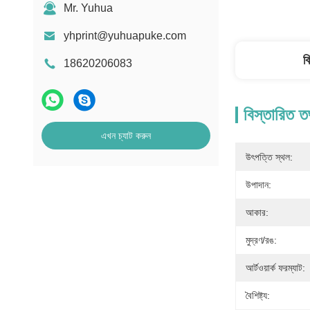
Mr. Yuhua
yhprint@yuhuapuke.com
ব
18620206083
বিস্তারিত ত
এখন চ্যাট করুন
উৎপত্তি স্থল:
উপাদান:
আকার:
মুদ্রণ/রঙ:
আর্টওয়ার্ক ফরম্যাট:
বৈশিষ্ট্য: