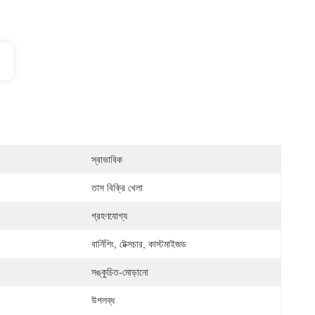
স্বাভাবিক
তাস বিক্রি খেলা
গ্রহণযোগ্য
বার্নিশিং, টেক্সচার, কাস্টমাইজড
সঙ্কুচিত-মোড়ানো
উপলব্ধ