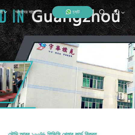
আমাদের সাথে যোগাযোগ
চ্যাট
লী
সৌদি আরব ১০০% পিভিসি খেলার কার্ড বিক্রয়