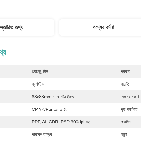
িস্তারিত তথ্য
পণ্যের বর্ণনা
থ্য
গুয়াংজু, চীন
প্রকার:
প্লাস্টিক
পয়েন্ট:
63x88mm বা কাস্টমাইজড
নিজস্ব নকশা:
CMYK/Pantone রং
পৃষ্ঠ সমাপ্তি:
PDF, AI, CDR, PSD 300dpi সহ
প্যাকিং:
পরিবেশ বান্ধব
নমুনা: