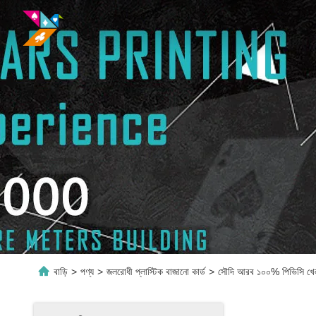
বাড়ি
>
পণ্য
>
জলরোধী প্লাস্টিক বাজানো কার্ড
>
সৌদি আরব ১০০% পিভিসি খেলার