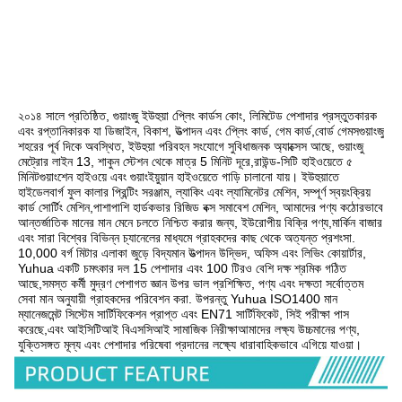
২০১৪ সালে প্রতিষ্ঠিত, গুয়াংজু ইউহুয়া প্লেিং কার্ডস কোং, লিমিটেড পেশাদার প্রস্তুতকারক 
এবং রপ্তানিকারক যা ডিজাইন, বিকাশ, উত্পাদন এবং প্লেিং কার্ড, গেম কার্ড,বোর্ড গেমসগুয়াংজু 
শহরের পূর্ব দিকে অবস্থিত, ইউহুয়া পরিবহন সংযোগে সুবিধাজনক অ্যাক্সেস আছে, গুয়াংজু 
মেট্রোর লাইন 13, শাকুন স্টেশন থেকে মাত্র 5 মিনিট দূরে,রাউন্ড-সিটি হাইওয়েতে ৫ 
মিনিটগুয়াংশেন হাইওয়ে এবং গুয়াংইয়ুয়ান হাইওয়েতে গাড়ি চালানো যায়। ইউহুয়াতে 
হাইডেলবার্গ ফুল কালার প্রিন্টিং সরঞ্জাম, ল্যাকিং এবং ল্যামিনেটর মেশিন, সম্পূর্ণ স্বয়ংক্রিয় 
কার্ড সোর্টিং মেশিন,পাশাপাশি হার্ডকভার রিজিড বক্স সমাবেশ মেশিন, আমাদের পণ্য কঠোরভাবে 
আন্তর্জাতিক মানের মান মেনে চলতে নিশ্চিত করার জন্য, ইউরোপীয় বিক্রি পণ্য,মার্কিন বাজার 
এবং সারা বিশ্বের বিভিন্ন চ্যানেলের মাধ্যমে গ্রাহকদের কাছ থেকে অত্যন্ত প্রশংসা. 
10,000 বর্গ মিটার এলাকা জুড়ে বিদ্যমান উত্পাদন উদ্ভিদ, অফিস এবং লিভিং কোয়ার্টার, 
Yuhua একটি চমৎকার দল 15 পেশাদার এবং 100 টিরও বেশি দক্ষ শ্রমিক গঠিত 
আছে,সমস্ত কর্মী মুদ্রণ পেশাগত জ্ঞান উপর ভাল প্রশিক্ষিত, পণ্য এবং দক্ষতা সর্বোত্তম 
সেবা মান অনুযায়ী গ্রাহকদের পরিবেশন করা. উপরন্তু Yuhua ISO1400 মান 
ম্যানেজমেন্ট সিস্টেম সার্টিফিকেশন প্রাপ্ত এবং EN71 সার্টিফিকেট, সিই পরীক্ষা পাস 
করেছে,এবং আইসিটিআই বিএসসিআই সামাজিক নিরীক্ষাআমাদের লক্ষ্য উচ্চমানের পণ্য, 
যুক্তিসঙ্গত মূল্য এবং পেশাদার পরিষেবা প্রদানের লক্ষ্যে ধারাবাহিকভাবে এগিয়ে যাওয়া।