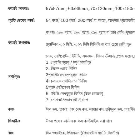
কার্ডের আকারঃ
57x87mm, 63x88mm, 70x120mm, 100x150mm অথবা
প্রতি ডেকের কার্ডঃ
54 কার্ড, 100 কার্ড, 200 কার্ড বা আরো, আপনার প্রয়োজনীয়তা 
কাগজঃ ২৮০ গ্রাম, ৩০০ গ্রাম, ৩১০ গ্রাম বা তার বেশি, ধূসর/সা
কার্ডের উপাদানঃ
প্ল্যাক্টিকঃ ০.৩ মিমি, ০.৩২ মিমি পিভিসি বা তার চেয়ে বেশি পুরু
লেক, লেমিনেটেড, ইউভি, এমবসড, লিনেন টেক্সচার,গোল্ড ফয়েল,গোল
1. গ্লোসি ল্যাক / মসৃণ সমাপ্তি
2. লিনেন এয়ার ফিনিস
3প্লাস্টিকের লেপযুক্ত ফিনিস
সমাপ্তিঃ
4. চকচকে ল্যামিনেশন ফিনিস
5ম্যাট লেমিনেশন ফিনিস
6. ইউভি লেপযুক্ত ফিনিস (উচ্চ চকচকে)
7. সোনার/সিলভার হট স্ট্যাম্প
বক্সঃ
টাক বক্স, ঢাকনা এবং বেস বক্স, ড্রয়ার বক্স, চৌম্বক বক্স, প্লাস্টি
ডিজাইনঃ
উভয় পক্ষের কার্ড এবং বাক্স কাস্টমাইজ করা যাবে
রঙঃ
সিএমওয়াইকে, পিএমএস ((প্যানটোন ম্যাচিং সিস্টেম)