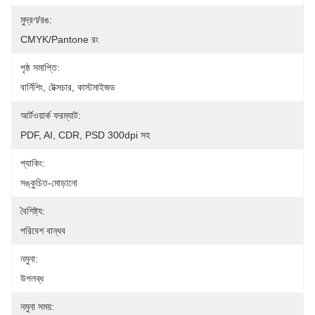
মুদ্রণ/রঙ:
CMYK/Pantone রং
পৃষ্ঠ সমাপ্তি:
বার্নিশিং, টেক্সচার, কাস্টমাইজড
আর্টওয়ার্ক ফরম্যাট:
PDF, AI, CDR, PSD 300dpi সহ
প্যাকিং:
সঙ্কুচিত-মোড়ানো
বৈশিষ্ট্য:
পরিবেশ বান্ধব
নমুনা:
উপলব্ধ
নমুনা সময়: