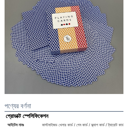
পণ্যের বর্ণনা
প্রোডাক্ট স্পেসিফিকেশন
আইটেম নামঃ
কাস্টমাইজড খেলার কার্ড / গেম কার্ড / ফ্ল্যাশ কার্ড / ট্যারোট কার্ড / 