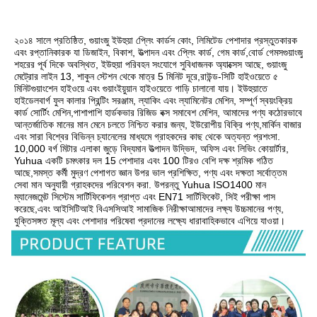
২০১৪ সালে প্রতিষ্ঠিত, গুয়াংজু ইউহুয়া প্লেিং কার্ডস কোং, লিমিটেড পেশাদার প্রস্তুতকারক 
এবং রপ্তানিকারক যা ডিজাইন, বিকাশ, উত্পাদন এবং প্লেিং কার্ড, গেম কার্ড,বোর্ড গেমসগুয়াংজু 
শহরের পূর্ব দিকে অবস্থিত, ইউহুয়া পরিবহন সংযোগে সুবিধাজনক অ্যাক্সেস আছে, গুয়াংজু 
মেট্রোর লাইন 13, শাকুন স্টেশন থেকে মাত্র 5 মিনিট দূরে,রাউন্ড-সিটি হাইওয়েতে ৫ 
মিনিটগুয়াংশেন হাইওয়ে এবং গুয়াংইয়ুয়ান হাইওয়েতে গাড়ি চালানো যায়। ইউহুয়াতে 
হাইডেলবার্গ ফুল কালার প্রিন্টিং সরঞ্জাম, ল্যাকিং এবং ল্যামিনেটর মেশিন, সম্পূর্ণ স্বয়ংক্রিয় 
কার্ড সোর্টিং মেশিন,পাশাপাশি হার্ডকভার রিজিড বক্স সমাবেশ মেশিন, আমাদের পণ্য কঠোরভাবে 
আন্তর্জাতিক মানের মান মেনে চলতে নিশ্চিত করার জন্য, ইউরোপীয় বিক্রি পণ্য,মার্কিন বাজার 
এবং সারা বিশ্বের বিভিন্ন চ্যানেলের মাধ্যমে গ্রাহকদের কাছ থেকে অত্যন্ত প্রশংসা. 
10,000 বর্গ মিটার এলাকা জুড়ে বিদ্যমান উত্পাদন উদ্ভিদ, অফিস এবং লিভিং কোয়ার্টার, 
Yuhua একটি চমৎকার দল 15 পেশাদার এবং 100 টিরও বেশি দক্ষ শ্রমিক গঠিত 
আছে,সমস্ত কর্মী মুদ্রণ পেশাগত জ্ঞান উপর ভাল প্রশিক্ষিত, পণ্য এবং দক্ষতা সর্বোত্তম 
সেবা মান অনুযায়ী গ্রাহকদের পরিবেশন করা. উপরন্তু Yuhua ISO1400 মান 
ম্যানেজমেন্ট সিস্টেম সার্টিফিকেশন প্রাপ্ত এবং EN71 সার্টিফিকেট, সিই পরীক্ষা পাস 
করেছে,এবং আইসিটিআই বিএসসিআই সামাজিক নিরীক্ষাআমাদের লক্ষ্য উচ্চমানের পণ্য, 
যুক্তিসঙ্গত মূল্য এবং পেশাদার পরিষেবা প্রদানের লক্ষ্যে ধারাবাহিকভাবে এগিয়ে যাওয়া।