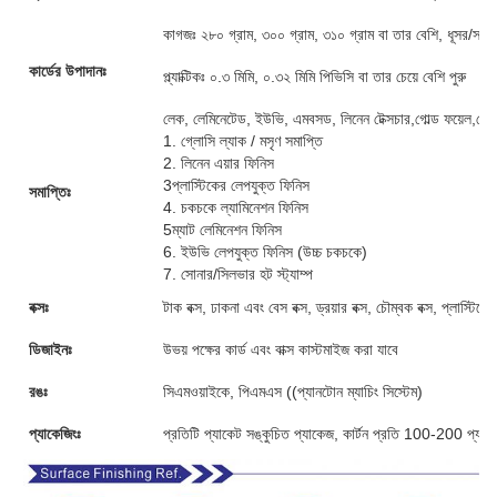
কাগজঃ ২৮০ গ্রাম, ৩০০ গ্রাম, ৩১০ গ্রাম বা তার বেশি, ধূসর/সা
কার্ডের উপাদানঃ
প্ল্যাক্টিকঃ ০.৩ মিমি, ০.৩২ মিমি পিভিসি বা তার চেয়ে বেশি পুরু
লেক, লেমিনেটেড, ইউভি, এমবসড, লিনেন টেক্সচার,গোল্ড ফয়েল,গোল
1. গ্লোসি ল্যাক / মসৃণ সমাপ্তি
2. লিনেন এয়ার ফিনিস
3প্লাস্টিকের লেপযুক্ত ফিনিস
সমাপ্তিঃ
4. চকচকে ল্যামিনেশন ফিনিস
5ম্যাট লেমিনেশন ফিনিস
6. ইউভি লেপযুক্ত ফিনিস (উচ্চ চকচকে)
7. সোনার/সিলভার হট স্ট্যাম্প
বক্সঃ
টাক বক্স, ঢাকনা এবং বেস বক্স, ড্রয়ার বক্স, চৌম্বক বক্স, প্লাস্টি
ডিজাইনঃ
উভয় পক্ষের কার্ড এবং বাক্স কাস্টমাইজ করা যাবে
রঙঃ
সিএমওয়াইকে, পিএমএস ((প্যানটোন ম্যাচিং সিস্টেম)
প্যাকেজিংঃ
প্রতিটি প্যাকেট সঙ্কুচিত প্যাকেজ, কার্টন প্রতি 100-200 প্যাক