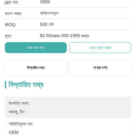
OEM
ব্র্যান্ড নাম:
ব্যক্তিগতকৃত
মডেল নম্বর:
500 সেট
MOQ:
$2.50/sets 500-1999 sets
মূল্য:
সেরা দাম পান
এখন চ্যাট করুন
বিস্তারিত তথ্য
পণ্যের বর্ণনা
বিস্তারিত তথ্য
উৎপত্তি স্থল:
গুয়াংজু, চীন
পরিচিতিমুলক নাম:
OEM