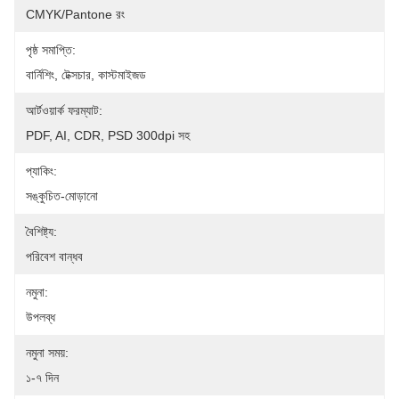
CMYK/Pantone রং
পৃষ্ঠ সমাপ্তি:
বার্নিশিং, টেক্সচার, কাস্টমাইজড
আর্টওয়ার্ক ফরম্যাট:
PDF, AI, CDR, PSD 300dpi সহ
প্যাকিং:
সঙ্কুচিত-মোড়ানো
বৈশিষ্ট্য:
পরিবেশ বান্ধব
নমুনা:
উপলব্ধ
নমুনা সময়:
১-৭ দিন