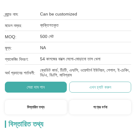
Can be customized
ব্র্যান্ড নাম:
ব্যক্তিগতকৃত
মডেল নম্বর:
500 সেট
MOQ:
NA
মূল্য:
54 কাগজের বাক্সে সেলো-মোড়ানো তাস খেলা
প্যাকেজিং বিবরণ:
ক্রেডিট কার্ড, টি/টি, এল/সি, ওয়েস্টার্ন ইউনিয়ন, পেপাল, ই-চেকিং,
অর্থ প্রদানের শর্তাবলী:
ডি/এ, ডি/পি, মানিগ্রাম
সেরা দাম পান
এখন চ্যাট করুন
বিস্তারিত তথ্য
পণ্যের বর্ণনা
বিস্তারিত তথ্য