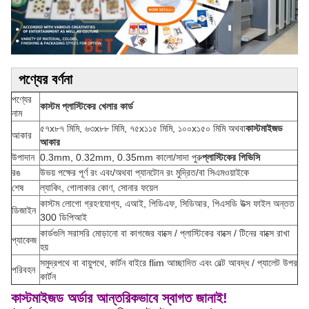
পণ্যের বর্ণনা
পণ্যের
কাস্টম প্লাস্টিকের খেলার কার্ড
নাম
৫৭x৮৭ মিমি, ৬৩x৮৮ মিমি, ৭৫x১১৫ মিমি, ১০০x১৫০ মিমি অথবা
কাস্টমাইজড
আকার
আকার
উপাদান
0.3mm, 0.32mm, 0.35mm কালো/সাদা পুরু
প্লাস্টিকের পিভিসি
রঙ
উভয় পক্ষের পূর্ণ রং এবং/অথবা প্যানটোন রং মুদ্রিত/বা সিএমওয়াইকে
শেষ
ল্যাকিং, গোলাকার কোণ, সোনার ফয়েল
কাস্টম লোগো গ্রহণযোগ্য, এআই, পিডিএফ, সিডিআর, পিএসডি উত্স ফাইল অন্তত
ডিজাইন
300 ডিপিআই
কার্ডগুলি সরাসরি মোড়ানো বা কাগজের বাক্সে / প্লাস্টিকের বাক্সে / টিনের বাক্সে রাখা
প্যাকেজ
হয়
সমুদ্রপথে বা বায়ুপথে, কার্টন বাইরে flim আচ্ছাদিত এবং বেল্ট আবদ্ধ / প্যালেট উপর
পরিবহন
কার্টন
কাস্টমাইজড অর্ডার আন্তরিকভাবে স্বাগত জানাই!