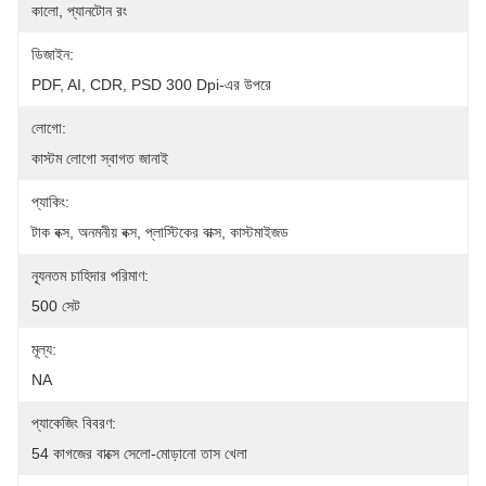
কালো, প্যানটোন রং
ডিজাইন:
PDF, AI, CDR, PSD 300 Dpi-এর উপরে
লোগো:
কাস্টম লোগো স্বাগত জানাই
প্যাকিং:
টাক বক্স, অনমনীয় বক্স, প্লাস্টিকের বাক্স, কাস্টমাইজড
ন্যূনতম চাহিদার পরিমাণ:
500 সেট
মূল্য:
NA
প্যাকেজিং বিবরণ:
54 কাগজের বাক্সে সেলো-মোড়ানো তাস খেলা