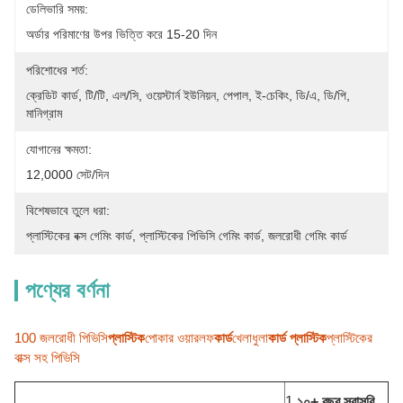
ডেলিভারি সময়:
অর্ডার পরিমাণের উপর ভিত্তি করে 15-20 দিন
পরিশোধের শর্ত:
ক্রেডিট কার্ড, টি/টি, এল/সি, ওয়েস্টার্ন ইউনিয়ন, পেপাল, ই-চেকিং, ডি/এ, ডি/পি, 
মানিগ্রাম
যোগানের ক্ষমতা:
12,0000 সেট/দিন
বিশেষভাবে তুলে ধরা:
প্লাস্টিকের বক্স গেমিং কার্ড
, 
প্লাস্টিকের পিভিসি গেমিং কার্ড
, 
জলরোধী গেমিং কার্ড
পণ্যের বর্ণনা
100 জলরোধী পিভিসি
প্লাস্টিক
পোকার ওয়ারলফ
কার্ড
খেলাধুলা
কার্ড
প্লাস্টিক
প্লাস্টিকের
বাক্স সহ পিভিসি
1.
১০+ বছর
সরাসরি