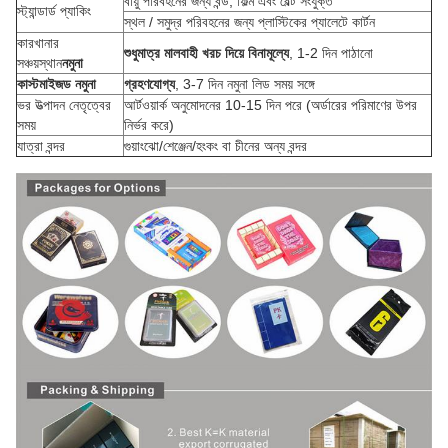
বায়ু পরিবহনের জন্য বন্ড, ফিল্ম এবং বেল্ট সংযুক্ত
স্ট্যান্ডার্ড প্যাকিং
স্থল / সমুদ্র পরিবহনের জন্য প্লাস্টিকের প্যালেটে কার্টন
কারখানার
শুধুমাত্র মালবাহী খরচ দিয়ে বিনামূল্যে
, 1-2 দিন পাঠানো
সঞ্চয়স্থান
নমুনা
কাস্টমাইজড নমুনা
গ্রহণযোগ্য
, 3-7 দিন নমুনা লিড সময় সঙ্গে
ভর উত্পাদন নেতৃত্বের
আর্টওয়ার্ক অনুমোদনের 10-15 দিন পরে (অর্ডারের পরিমাণের উপর
সময়
নির্ভর করে)
যাত্রা বন্দর
গুয়াংঝো/শেঞ্জেন/হংকং বা চীনের অন্য বন্দর