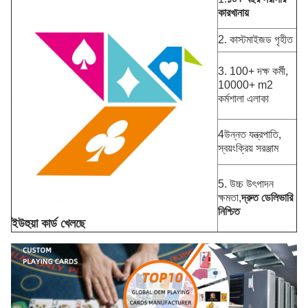
কারখানায়
2. কাস্টমাইজড গৃহীত
3. 100+ দক্ষ কর্মী,
10000+ m2
কর্মশালা এলাকা
4উন্নত যন্ত্রপাতি,
স্বয়ংক্রিয় সরঞ্জাম
5. উচ্চ উৎপাদন
ক্ষমতা,
দ্রুত ডেলিভারি
নিশ্চিত
ইউহুয়া কার্ড খেলছে