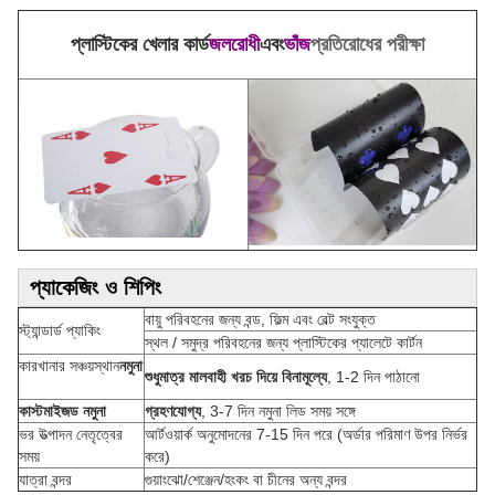
প্লাস্টিকের খেলার কার্ড
জলরোধী
এবং
ভাঁজ
প্রতিরোধের পরীক্ষা
প্যাকেজিং ও শিপিং
বায়ু পরিবহনের জন্য বন্ড, ফিল্ম এবং বেল্ট সংযুক্ত
স্ট্যান্ডার্ড প্যাকিং
স্থল / সমুদ্র পরিবহনের জন্য প্লাস্টিকের প্যালেটে কার্টন
কারখানার সঞ্চয়স্থান
নমুনা
শুধুমাত্র মালবাহী খরচ দিয়ে বিনামূল্যে
, 1-2 দিন পাঠানো
কাস্টমাইজড নমুনা
গ্রহণযোগ্য
, 3-7 দিন নমুনা লিড সময় সঙ্গে
ভর উত্পাদন নেতৃত্বের
আর্টওয়ার্ক অনুমোদনের 7-15 দিন পরে (অর্ডার পরিমাণ উপর নির্ভর
সময়
করে)
যাত্রা বন্দর
গুয়াংঝো/শেঞ্জেন/হংকং বা চীনের অন্য বন্দর