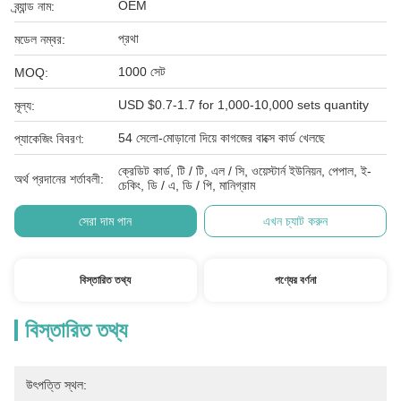
OEM
ব্র্যান্ড নাম:
প্রথা
মডেল নম্বর:
1000 সেট
MOQ:
USD $0.7-1.7 for 1,000-10,000 sets quantity
মূল্য:
54 সেলো-মোড়ানো দিয়ে কাগজের বাক্সে কার্ড খেলছে
প্যাকেজিং বিবরণ:
ক্রেডিট কার্ড, টি / টি, এল / সি, ওয়েস্টার্ন ইউনিয়ন, পেপাল, ই-
অর্থ প্রদানের শর্তাবলী:
চেকিং, ডি / এ, ডি / পি, মানিগ্রাম
সেরা দাম পান
এখন চ্যাট করুন
বিস্তারিত তথ্য
পণ্যের বর্ণনা
বিস্তারিত তথ্য
উৎপত্তি স্থল: