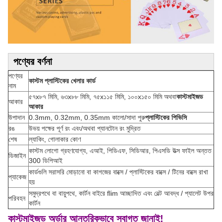
পণ্যের বর্ণনা
পণ্যের
কাস্টম প্লাস্টিকের খেলার কার্ড
নাম
৫৭x৮৭ মিমি, ৬৩x৮৮ মিমি, ৭৫x১১৫ মিমি, ১০০x১৫০ মিমি অথবা
কাস্টমাইজড
আকার
আকার
উপাদান
0.3mm, 0.32mm, 0.35mm কালো/সাদা পুরু
প্লাস্টিকের পিভিসি
রঙ
উভয় পক্ষের পূর্ণ রং এবং/অথবা প্যানটোন রং মুদ্রিত
শেষ
ল্যাকিং, গোলাকার কোণ
কাস্টম লোগো গ্রহণযোগ্য, এআই, পিডিএফ, সিডিআর, পিএসডি উত্স ফাইল অন্তত
ডিজাইন
300 ডিপিআই
কার্ডগুলি সরাসরি মোড়ানো বা কাগজের বাক্সে / প্লাস্টিকের বাক্সে / টিনের বাক্সে রাখা
প্যাকেজ
হয়
সমুদ্রপথে বা বায়ুপথে, কার্টন বাইরে flim আচ্ছাদিত এবং বেল্ট আবদ্ধ / প্যালেট উপর
পরিবহন
কার্টন
কাস্টমাইজড অর্ডার আন্তরিকভাবে স্বাগত জানাই!