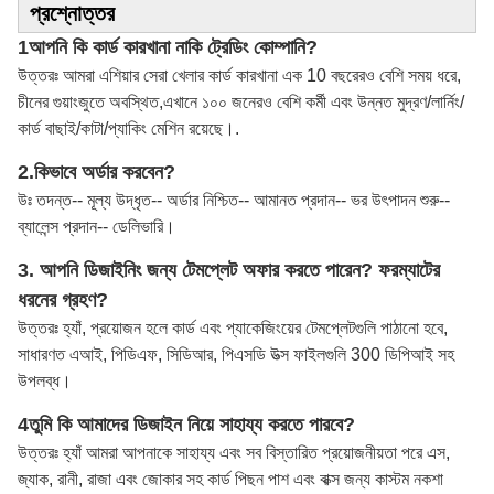
প্রশ্নোত্তর
1আপনি কি কার্ড কারখানা নাকি ট্রেডিং কোম্পানি?
উত্তরঃ আমরা এশিয়ার সেরা খেলার কার্ড কারখানা এক 10 বছরেরও বেশি সময় ধরে,
চীনের গুয়াংজুতে অবস্থিত,এখানে ১০০ জনেরও বেশি কর্মী এবং উন্নত মুদ্রণ/লার্নিং/
কার্ড বাছাই/কাটা/প্যাকিং মেশিন রয়েছে।.
2.
কিভাবে অর্ডার করবেন?
উঃ তদন্ত-- মূল্য উদ্ধৃত-- অর্ডার নিশ্চিত-- আমানত প্রদান-- ভর উৎপাদন শুরু--
ব্যালেন্স প্রদান-- ডেলিভারি।
3. আপনি ডিজাইনিং জন্য টেমপ্লেট অফার করতে পারেন? ফরম্যাটের
ধরনের গ্রহণ?
উত্তরঃ হ্যাঁ, প্রয়োজন হলে কার্ড এবং প্যাকেজিংয়ের টেমপ্লেটগুলি পাঠানো হবে,
সাধারণত এআই, পিডিএফ, সিডিআর, পিএসডি উত্স ফাইলগুলি 300 ডিপিআই সহ
উপলব্ধ।
4তুমি কি আমাদের ডিজাইন নিয়ে সাহায্য করতে পারবে?
উত্তরঃ হ্যাঁ আমরা আপনাকে সাহায্য এবং সব বিস্তারিত প্রয়োজনীয়তা পরে এস,
জ্যাক, রানী, রাজা এবং জোকার সহ কার্ড পিছন পাশ এবং বাক্স জন্য কাস্টম নকশা