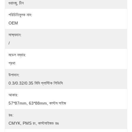
গুয়াংজু, চীন
পরিচিতিমুলক নাম:
OEM
সাক্ষ্যদান:
/
মডেল নম্বার:
প্রথা
উপাদান:
0.3/0.32/0.35 মিমি প্লাস্টিক পিভিসি
আকার:
57*87mm, 63*88mm, কাস্টম সাইজ
রঙ:
CMYK, PMS রং, কাস্টমাইজড রঙ