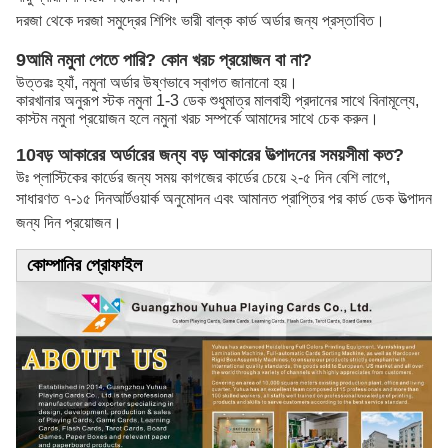
দরজা থেকে দরজা সমুদ্রের শিপিং ভারী বাল্ক কার্ড অর্ডার জন্য প্রস্তাবিত।
9আমি নমুনা পেতে পারি? কোন খরচ প্রয়োজন বা না?
উত্তরঃ হ্যাঁ, নমুনা অর্ডার উষ্ণভাবে স্বাগত জানানো হয়।
কারখানার অনুরূপ স্টক নমুনা 1-3 ডেক শুধুমাত্র মালবাহী প্রদানের সাথে বিনামূল্যে,
কাস্টম নমুনা প্রয়োজন হলে নমুনা খরচ সম্পর্কে আমাদের সাথে চেক করুন।
10বড় আকারের অর্ডারের জন্য বড় আকারের উত্পাদনের সময়সীমা কত?
উঃ প্লাস্টিকের কার্ডের জন্য সময় কাগজের কার্ডের চেয়ে ২-৫ দিন বেশি লাগে,
সাধারণত ৭-১৫ দিন
আর্টওয়ার্ক অনুমোদন এবং আমানত প্রাপ্তির পর কার্ড ডেক উত্পাদন
জন্য দিন প্রয়োজন।
কোম্পানির প্রোফাইল