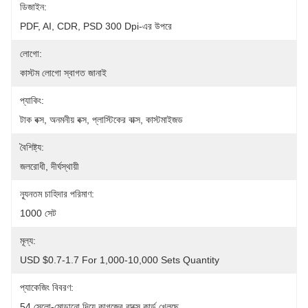
ডিজাইন:
PDF, AI, CDR, PSD 300 Dpi-এর উপরে
লোগো:
কাস্টম লোগো স্বাগত জানাই
প্যাকিং:
টাক বক্স, অনমনীয় বক্স, প্লাস্টিকের বাক্স, কাস্টমাইজড
বৈশিষ্ট্য:
জলরোধী, দীর্ঘস্থায়ী
ন্যূনতম চাহিদার পরিমাণ:
1000 সেট
মূল্য:
USD $0.7-1.7 For 1,000-10,000 Sets Quantity
প্যাকেজিং বিবরণ:
54 সেলো-মোড়ানো দিয়ে কাগজের বাক্সে কার্ড খেলছে