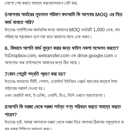
লোগো শেষ করতে সাহায্য করবে
ভালভাবে নোট করা
.
5আপনার অর্ডারের ন্যূনতম পরিমাণ কত
আমি কি আপনার MOQ এর নিচে
কার্ড বানাতে পারি?
উত্তরঃ প্লাস্টিকের কার্ডগুলির জন্য আমাদের MOQ অর্ডারটি 1,000 ডেক, কম
পরিমাণের প্রয়োজন হলে দয়া করে আমাদের সাথে চেক করুন।
6. কিভাবে আপনি কার্ড মুদ্রণ করার জন্য ফাইল নকশা সম্মেলন করতে?
উঃ
Dropbox.com, wetransfer.com এবং drive.google.com এ
আপলোড করা ফাইলগুলো আমাদের জন্য ঠিক আছে।
7কোন পেমেন্ট পদ্ধতি গ্রহণ করা হয়?
উত্তরঃ সাধারণত টি/টি, পেপাল, ওয়েস্টার্ন ইউনিয়ন ওয়ার্ল্ড ব্যাংকের মাধ্যমে টাকা
পাঠানোর পরামর্শ দেওয়া হয়।
এখন ক্রেডিট কার্ড, ই-চেকিং, এল/সি, ডিএ, ডিপি এখানে গ্রহণযোগ্য।
8আপনি কি দরজা থেকে দরজা পর্যন্ত পণ্য পরিবহন করতে সাহায্য করতে
পারেন?
উত্তরঃ হ্যাঁ, আমরা আপনাকে দরজা থেকে দরজা দিয়ে আপনার ঠিকানায় সমুদ্রপথে বা
বায়ু দ্বারা শিপিংয়ে সহায়তা করব।