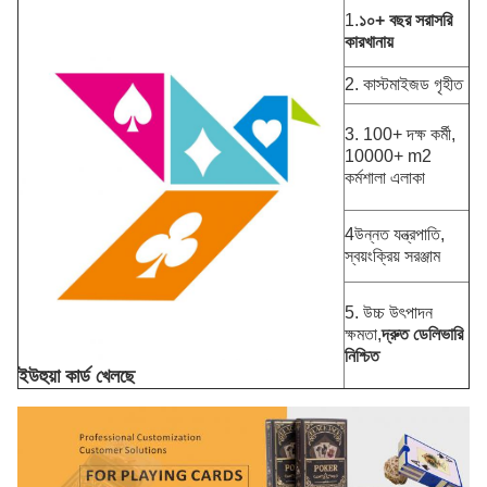
1.
১০+ বছর
সরাসরি
কারখানায়
2. কাস্টমাইজড গৃহীত
3. 100+ দক্ষ কর্মী,
10000+ m2
কর্মশালা এলাকা
4উন্নত যন্ত্রপাতি,
স্বয়ংক্রিয় সরঞ্জাম
5. উচ্চ উৎপাদন
ক্ষমতা,
দ্রুত ডেলিভারি
নিশ্চিত
ইউহুয়া কার্ড খেলছে