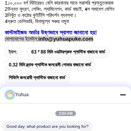
1১০,০০০ বর্গ মিটারেরও বেশি কারখানার সাথে সরাসরি প্রস্তুতকারক
2উন্নত মুদ্রণ, লেকিং, ল্যামিনেশন, কার্ড বাছাই, বক্স সমাবেশ মেশিন
3নিখুঁত ও কঠোর কুইটিসি পরিদর্শন ব্যবস্থা।
4দ্রুত ডেলিভারি, বিনামূল্যে সঞ্চয় নমুনা
কাস্টমাইজড অর্ডার উষ্ণভাবে স্বাগত জানানো হয়!
যোগাযোগের ইমেইল:
info@yuhuapuke.com
ট্যাগ:
63 * 88 মিমি ওয়াটারপ্রুফ প্লাস্টিক বাজানো কার্ড
0.32 মিমি ব্ল্যাক প্লাস্টিক জলরোধী পোকার বাজানো কার্ড
পিভিসি জলরোধী প্লাস্টিক বাজানো কার্ড
Yuhua
দ্রুত যোগাযোগ
3:04 AM
Good day, what product are you looking for?
ঠিকানা