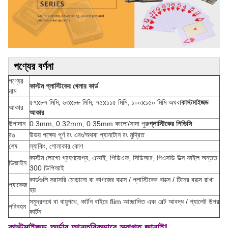
পণ্যের বর্ণনা
পণ্যের
কাস্টম প্লাস্টিকের খেলার কার্ড
নাম
৫৭x৮৭ মিমি, ৬৩x৮৮ মিমি, ৭৫x১১৫ মিমি, ১০০x১৫০ মিমি অথবা
কাস্টমাইজড
আকার
আকার
উপাদান
0.3mm, 0.32mm, 0.35mm কালো/সাদা পুরু
প্লাস্টিকের পিভিসি
রঙ
উভয় পক্ষের পূর্ণ রং এবং/অথবা প্যানটোন রং মুদ্রিত
শেষ
ল্যাকিং, গোলাকার কোণ
কাস্টম লোগো গ্রহণযোগ্য, এআই, পিডিএফ, সিডিআর, পিএসডি উত্স ফাইল অন্তত
ডিজাইন
300 ডিপিআই
কার্ডগুলি সরাসরি মোড়ানো বা কাগজের বাক্সে / প্লাস্টিকের বাক্সে / টিনের বাক্সে রাখা
প্যাকেজ
হয়
সমুদ্রপথে বা বায়ুপথে, কার্টন বাইরে flim আচ্ছাদিত এবং বেল্ট আবদ্ধ / প্যালেট উপর
পরিবহন
কার্টন
কাস্টমাইজড অর্ডার আন্তরিকভাবে স্বাগত জানাই!