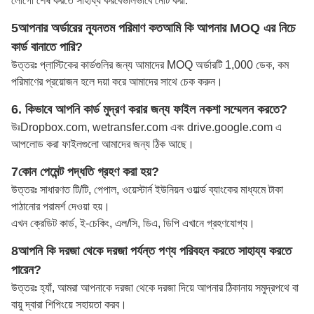
লোগো শেষ করতে সাহায্য করবে
ভালভাবে নোট করা
.
5আপনার অর্ডারের ন্যূনতম পরিমাণ কত
আমি কি আপনার MOQ এর নিচে
কার্ড বানাতে পারি?
উত্তরঃ প্লাস্টিকের কার্ডগুলির জন্য আমাদের MOQ অর্ডারটি 1,000 ডেক, কম
পরিমাণের প্রয়োজন হলে দয়া করে আমাদের সাথে চেক করুন।
6. কিভাবে আপনি কার্ড মুদ্রণ করার জন্য ফাইল নকশা সম্মেলন করতে?
উঃ
Dropbox.com, wetransfer.com এবং drive.google.com এ
আপলোড করা ফাইলগুলো আমাদের জন্য ঠিক আছে।
7কোন পেমেন্ট পদ্ধতি গ্রহণ করা হয়?
উত্তরঃ সাধারণত টি/টি, পেপাল, ওয়েস্টার্ন ইউনিয়ন ওয়ার্ল্ড ব্যাংকের মাধ্যমে টাকা
পাঠানোর পরামর্শ দেওয়া হয়।
এখন ক্রেডিট কার্ড, ই-চেকিং, এল/সি, ডিএ, ডিপি এখানে গ্রহণযোগ্য।
8আপনি কি দরজা থেকে দরজা পর্যন্ত পণ্য পরিবহন করতে সাহায্য করতে
পারেন?
উত্তরঃ হ্যাঁ, আমরা আপনাকে দরজা থেকে দরজা দিয়ে আপনার ঠিকানায় সমুদ্রপথে বা
বায়ু দ্বারা শিপিংয়ে সহায়তা করব।