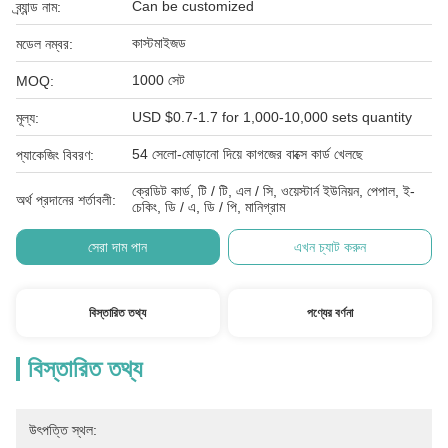
Can be customized
ব্র্যান্ড নাম:
কাস্টমাইজড
মডেল নম্বর:
1000 সেট
MOQ:
USD $0.7-1.7 for 1,000-10,000 sets quantity
মূল্য:
54 সেলো-মোড়ানো দিয়ে কাগজের বাক্সে কার্ড খেলছে
প্যাকেজিং বিবরণ:
ক্রেডিট কার্ড, টি / টি, এল / সি, ওয়েস্টার্ন ইউনিয়ন, পেপাল, ই-
অর্থ প্রদানের শর্তাবলী:
চেকিং, ডি / এ, ডি / পি, মানিগ্রাম
সেরা দাম পান
এখন চ্যাট করুন
বিস্তারিত তথ্য
পণ্যের বর্ণনা
বিস্তারিত তথ্য
উৎপত্তি স্থল: