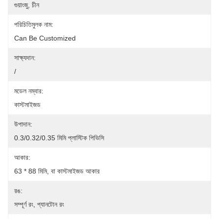
গুয়াংজু, চীন
পরিচিতিমুলক নাম:
Can Be Customized
সাক্ষ্যদান:
/
মডেল নম্বার:
কাস্টমাইজড
উপাদান:
0.3/0.32/0.35 মিমি প্লাস্টিক পিভিসি
আকার:
63 * 88 মিমি, বা কাস্টমাইজড আকার
রঙ:
সম্পূর্ণ রং, প্যানটোন রং