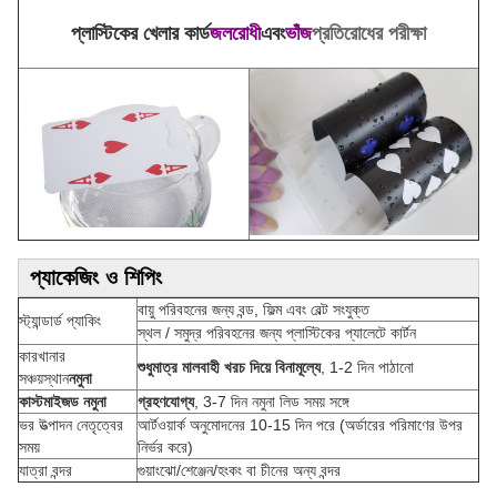
প্লাস্টিকের খেলার কার্ড
জলরোধী
এবং
ভাঁজ
প্রতিরোধের পরীক্ষা
প্যাকেজিং ও শিপিং
বায়ু পরিবহনের জন্য বন্ড, ফিল্ম এবং বেল্ট সংযুক্ত
স্ট্যান্ডার্ড প্যাকিং
স্থল / সমুদ্র পরিবহনের জন্য প্লাস্টিকের প্যালেটে কার্টন
কারখানার
শুধুমাত্র মালবাহী খরচ দিয়ে বিনামূল্যে
, 1-2 দিন পাঠানো
সঞ্চয়স্থান
নমুনা
কাস্টমাইজড নমুনা
গ্রহণযোগ্য
, 3-7 দিন নমুনা লিড সময় সঙ্গে
ভর উত্পাদন নেতৃত্বের
আর্টওয়ার্ক অনুমোদনের 10-15 দিন পরে (অর্ডারের পরিমাণের উপর
সময়
নির্ভর করে)
যাত্রা বন্দর
গুয়াংঝো/শেঞ্জেন/হংকং বা চীনের অন্য বন্দর