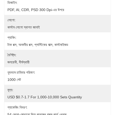
ডিজাইন:
PDF, AI, CDR, PSD 300 Dpi-এর উপরে
লোগো:
কাস্টম লোগো স্বাগত জানাই
প্যাকিং:
টাক বক্স, অনমনীয় বক্স, প্লাস্টিকের বাক্স, কাস্টমাইজড
বৈশিষ্ট্য:
জলরোধী, দীর্ঘস্থায়ী
ন্যূনতম চাহিদার পরিমাণ:
1000 সেট
মূল্য:
USD $0.7-1.7 For 1,000-10,000 Sets Quantity
প্যাকেজিং বিবরণ:
54 সেলো-মোড়ানো দিয়ে কাগজের বাক্সে কার্ড খেলছে