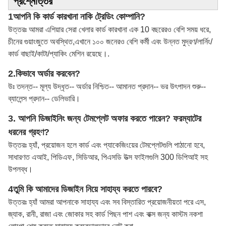
প্রশ্নোত্তর
1আপনি কি কার্ড কারখানা নাকি ট্রেডিং কোম্পানি?
উত্তরঃ আমরা এশিয়ার সেরা খেলার কার্ড কারখানা এক 10 বছরেরও বেশি সময় ধরে,
চীনের গুয়াংজুতে অবস্থিত,এখানে ১০০ জনেরও বেশি কর্মী এবং উন্নত মুদ্রণ/লার্নিং/
কার্ড বাছাই/কাটা/প্যাকিং মেশিন রয়েছে।.
2.
কিভাবে অর্ডার করবেন?
উঃ তদন্ত-- মূল্য উদ্ধৃত-- অর্ডার নিশ্চিত-- আমানত প্রদান-- ভর উৎপাদন শুরু--
ব্যালেন্স প্রদান-- ডেলিভারি।
3. আপনি ডিজাইনিং জন্য টেমপ্লেট অফার করতে পারেন? ফরম্যাটের
ধরনের গ্রহণ?
উত্তরঃ হ্যাঁ, প্রয়োজন হলে কার্ড এবং প্যাকেজিংয়ের টেমপ্লেটগুলি পাঠানো হবে,
সাধারণত এআই, পিডিএফ, সিডিআর, পিএসডি উত্স ফাইলগুলি 300 ডিপিআই সহ
উপলব্ধ।
4তুমি কি আমাদের ডিজাইন নিয়ে সাহায্য করতে পারবে?
উত্তরঃ হ্যাঁ আমরা আপনাকে সাহায্য এবং সব বিস্তারিত প্রয়োজনীয়তা পরে এস,
জ্যাক, রানী, রাজা এবং জোকার সহ কার্ড পিছন পাশ এবং বাক্স জন্য কাস্টম নকশা