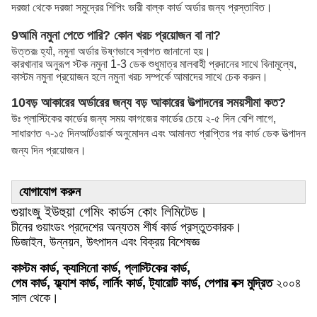
দরজা থেকে দরজা সমুদ্রের শিপিং ভারী বাল্ক কার্ড অর্ডার জন্য প্রস্তাবিত।
9আমি নমুনা পেতে পারি? কোন খরচ প্রয়োজন বা না?
উত্তরঃ হ্যাঁ, নমুনা অর্ডার উষ্ণভাবে স্বাগত জানানো হয়।
কারখানার অনুরূপ স্টক নমুনা 1-3 ডেক শুধুমাত্র মালবাহী প্রদানের সাথে বিনামূল্যে,
কাস্টম নমুনা প্রয়োজন হলে নমুনা খরচ সম্পর্কে আমাদের সাথে চেক করুন।
10বড় আকারের অর্ডারের জন্য বড় আকারের উত্পাদনের সময়সীমা কত?
উঃ প্লাস্টিকের কার্ডের জন্য সময় কাগজের কার্ডের চেয়ে ২-৫ দিন বেশি লাগে,
সাধারণত ৭-১৫ দিন
আর্টওয়ার্ক অনুমোদন এবং আমানত প্রাপ্তির পর কার্ড ডেক উত্পাদন
জন্য দিন প্রয়োজন।
যোগাযোগ করুন
গুয়াংজু ইউহুয়া গেমিং কার্ডস কোং লিমিটেড।
চীনের গুয়াংডং প্রদেশের অন্যতম শীর্ষ কার্ড প্রস্তুতকারক।
ডিজাইন, উন্নয়ন, উৎপাদন এবং বিক্রয় বিশেষজ্ঞ
কাস্টম কার্ড, ক্যাসিনো কার্ড, প্লাস্টিকের কার্ড,
গেম কার্ড, ফ্ল্যাশ কার্ড, লার্নিং কার্ড, ট্যারোট কার্ড, পেপার বক্স মুদ্রিত
২০০৪
সাল থেকে।