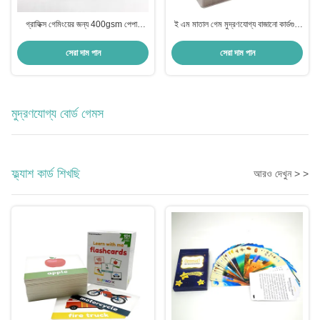
গ্রাফিক্স গেমিংয়ের জন্য 400gsm পেপার
ই এম মাতাল গেম মুদ্রণযোগ্য বাজানো কার্ডগুলি
বাজানো কার্ডগুলি চকচকে ওয়ার্নিশ সমাপ্ত
সম্পূর্ণ রঙিন মুদ্রণ
সেরা দাম পান
সেরা দাম পান
মুদ্রণযোগ্য বোর্ড গেমস
ফ্ল্যাশ কার্ড শিখছি
আরও দেখুন > >