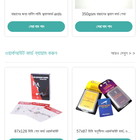
বাচ্চাদের জন্য বার্নিশ লার্নিং ফ্ল্যাশকার্ড ards
350gsm বাচ্চাদের ফ্ল্যাশ কার্ড শেখা
সেরা দাম পান
সেরা দাম পান
ওয়ার্কআউট কার্ড ব্যায়াম করুন
আরও দেখুন > >
87x126 মিমি প্লে কার্ড ওয়ার্কআউট
57x87 মিমি অনুশীলন ওয়ার্কআউট কার্ড, ওএম
বডিওয়েট অনুশীলন কার্ড