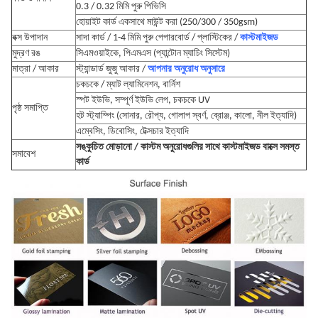
0.3 / 0.32 মিমি পুরু পিভিসি
হোয়াইট কার্ড একসাথে মাউন্ট করা (250/300 / 350gsm)
বক্স উপাদান
সাদা কার্ড / 1-4 মিমি পুরু পেপারবোর্ড / প্লাস্টিকের /
কাস্টমাইজড
মুদ্রণ রঙ
সিএমওয়াইকে, পিএমএস (প্যান্টোন ম্যাচিং সিস্টেম)
মাত্রা / আকার
স্ট্যান্ডার্ড জুজু আকার /
আপনার অনুরোধ অনুসারে
চকচকে / ম্যাট ল্যামিনেশন, বার্নিশ
স্পট ইউভি, সম্পূর্ণ ইউভি লেপ, চকচকে UV
পৃষ্ঠ সমাপ্তি
হট স্ট্যাম্পিং (সোনার, রৌপ্য, গোলাপ স্বর্ণ, ব্রোঞ্জ, কালো, নীল ইত্যাদি)
এম্বেসিং, ডিবোসিং, টেক্সচার ইত্যাদি
সঙ্কুচিত মোড়ানো / কাস্টম অনুরোধগুলির সাথে কাস্টমাইজড বাক্সে সমস্ত
সমাবেশ
কার্ড