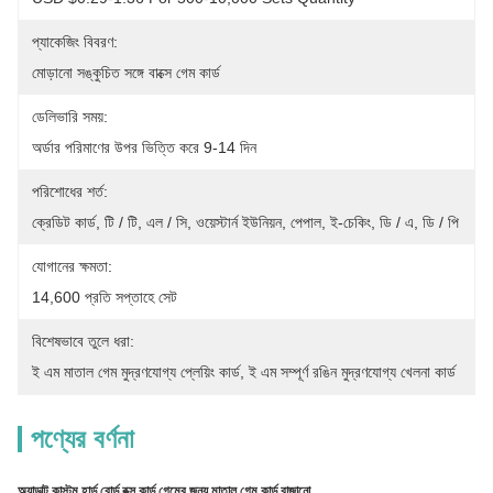
প্যাকেজিং বিবরণ:
মোড়ানো সঙ্কুচিত সঙ্গে বাক্সে গেম কার্ড
ডেলিভারি সময়:
অর্ডার পরিমাণের উপর ভিত্তি করে 9-14 দিন
পরিশোধের শর্ত:
ক্রেডিট কার্ড, টি / টি, এল / সি, ওয়েস্টার্ন ইউনিয়ন, পেপাল, ই-চেকিং, ডি / এ, ডি / পি
যোগানের ক্ষমতা:
14,600 প্রতি সপ্তাহে সেট
বিশেষভাবে তুলে ধরা:
ই এম মাতাল গেম মুদ্রণযোগ্য প্লেয়িং কার্ড
, 
ই এম সম্পূর্ণ রঙিন মুদ্রণযোগ্য খেলনা কার্ড
পণ্যের বর্ণনা
অ্যাডাল্ট কাস্টম হার্ড বোর্ড বক্স কার্ড গেমের জন্য মাতাল গেম কার্ড বাজানো