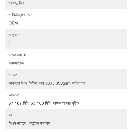
গুয়াংজু, চীন
পরিচিতিমুলক নাম:
OEM
সাক্ষ্যদান:
/
মডেল নম্বার:
কাস্টমাইজড
পাদান:
আকারের উপর ভিত্তি করে 300 / 350gsm আর্টপেপার
আয়তন:
57 * 87 মিমি, 63 * 88 মিমি, কাস্টম আকার গৃহীত
রঙ:
সিএমওয়াইকে, প্যান্টোন কালারস