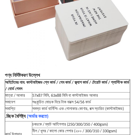
পণ্য নির্দিষ্টকরণ উল্লেখ
আইটেমের নাম: কাস্টমাইজড প্লে কার্ড / গেম কার্ড / ফ্ল্যাশ কার্ড / টেরোট কার্ড / প্লাস্টিক কার্ড
/ বোর্ড গেমস
মাত্রা / আকার
57x87 মিমি, 63x88 মিমি বা কাস্টমাইজড আকার
সমাবেশ
সঙ্কুচিত মোড়ক দিয়ে টাক বাক্সে 54/56 কার্ড
সমাপ্তি
সমস্ত কার্ড বার্নিশিং এবং গোলাকার কোণার, বক্স স্তরিত (কাস্টমাইজড)
.চ্ছিক বৈশিষ্ট্য
(অর্ডার করতে)
চকচকে / ম্যাট আর্টপেপার (250/300/350 / 400gsm)
নীল / ধূসর / কালো কোর পেপার (২৮০ / 300/310 / 330gsm)
কার্ড উপাদান