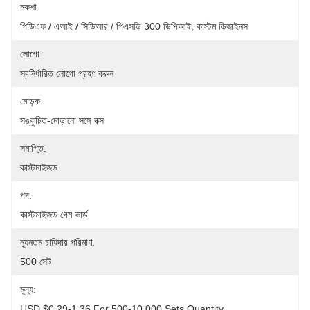
নকশা:
পিডিএফ / এআই / সিডিআর / পিএসডি 300 ডিপিআই, কাস্টম ডিজাইনস
লোগো:
স্বনির্ধারিত লোগো গ্রহণ করুন
মোড়ক:
সঙ্কুচিত-মোড়ানো সঙ্গে বক্স
সমাপ্তি:
কাস্টমাইজড
পদ:
কাস্টমাইজড গেম কার্ড
ন্যূনতম চাহিদার পরিমাণ:
500 সেট
মূল্য:
USD $0.29-1.36 For 500-10,000 Sets Quantity