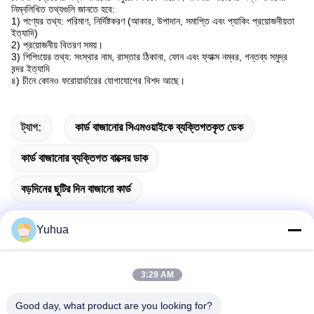
নিম্নলিখিত তথ্যগুলি জানতে হবে:
1) পণ্যের তথ্য: পরিমাণ, নির্দিষ্টকরণ (আকার, উপাদান, সমাপ্তি এবং প্যাকিং প্রয়োজনীয়তা
ইত্যাদি)
2) প্রয়োজনীয় বিতরণ সময়।
3) শিপিংয়ের তথ্য: সংস্থার নাম, রাস্তার ঠিকানা, ফোন এবং ফ্যাক্স নম্বর, গন্তব্য সমুদ্র
বন্দর ইত্যাদি
৪) চীনে কোনও ফরোয়ার্ডারের যোগাযোগের বিশদ আছে।
ট্যাগ:
কার্ড বাজানোর সিএমওয়াইকে ব্যক্তিগতকৃত ডেক
কার্ড বাজানোর ব্যক্তিগত বাক্সের ডাক
বড়দিনের ছুটির দিন বাজানো কার্ড
Yuhua
দ্রুত যোগাযোগ
3:29 AM
Good day, what product are you looking for?
ঠিকানা