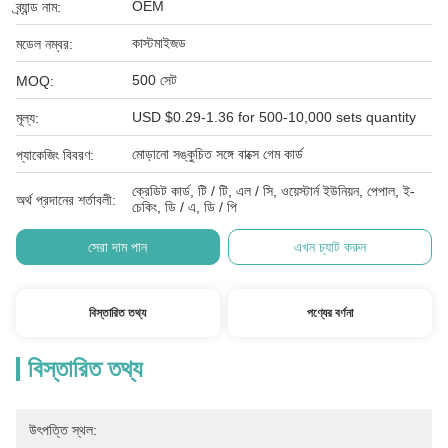
OEM
ব্র্যান্ড নাম:
কাস্টমাইজড
মডেল নম্বর:
500 সেট
MOQ:
USD $0.29-1.36 for 500-10,000 sets quantity
মূল্য:
মোড়ানো সঙ্কুচিত সঙ্গে বাক্সে গেম কার্ড
প্যাকেজিং বিবরণ:
ক্রেডিট কার্ড, টি / টি, এল / সি, ওয়েস্টার্ন ইউনিয়ন, পেপাল, ই-
অর্থ প্রদানের শর্তাবলী:
চেকিং, ডি / এ, ডি / পি
সেরা দাম পান
এখন চ্যাট করুন
বিস্তারিত তথ্য
পণ্যের বর্ণনা
বিস্তারিত তথ্য
উৎপত্তি স্থল: