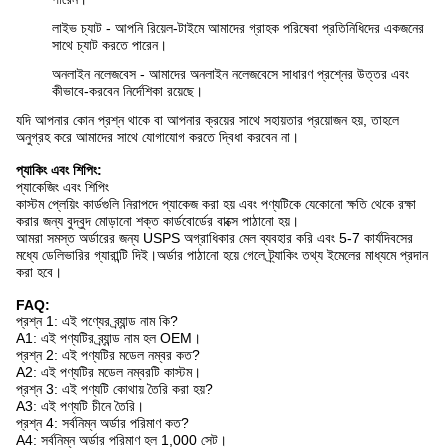
লাইভ চ্যাট - আপনি রিয়েল-টাইমে আমাদের গ্রাহক পরিষেবা প্রতিনিধিদের একজনের
সাথে চ্যাট করতে পারেন।
অনলাইন নলেজবেস - আমাদের অনলাইন নলেজবেসে সাধারণ প্রশ্নের উত্তর এবং
কীভাবে-করবেন নির্দেশিকা রয়েছে।
যদি আপনার কোন প্রশ্ন থাকে বা আপনার ক্রয়ের সাথে সহায়তার প্রয়োজন হয়, তাহলে
অনুগ্রহ করে আমাদের সাথে যোগাযোগ করতে দ্বিধা করবেন না।
প্যাকিং এবং শিপিং:
প্যাকেজিং এবং শিপিং
কাস্টম প্লেয়িং কার্ডগুলি নিরাপদে প্যাকেজ করা হয় এবং পণ্যটিকে যেকোনো ক্ষতি থেকে রক্ষা
করার জন্য বুদ্বুদ মোড়ানো শক্ত কার্ডবোর্ডের বাক্সে পাঠানো হয়।
আমরা সমস্ত অর্ডারের জন্য USPS অগ্রাধিকার মেল ব্যবহার করি এবং 5-7 কার্যদিবসের
মধ্যে ডেলিভারির গ্যারান্টি দিই।অর্ডার পাঠানো হয়ে গেলে ট্র্যাকিং তথ্য ইমেলের মাধ্যমে প্রদান
করা হবে।
FAQ:
প্রশ্ন 1: এই পণ্যের ব্র্যান্ড নাম কি?
A1: এই পণ্যটির ব্র্যান্ড নাম হল OEM।
প্রশ্ন 2: এই পণ্যটির মডেল নম্বর কত?
A2: এই পণ্যটির মডেল নম্বরটি কাস্টম।
প্রশ্ন 3: এই পণ্যটি কোথায় তৈরি করা হয়?
A3: এই পণ্যটি চীনে তৈরি।
প্রশ্ন 4: সর্বনিম্ন অর্ডার পরিমাণ কত?
A4: সর্বনিম্ন অর্ডার পরিমাণ হল 1,000 সেট।