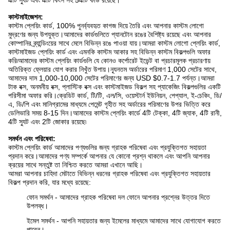
4টি স্যুট এবং 4টি কিংস সহ 54টি কার্ড রয়েছে।
কাস্টমাইজেশন:
কাস্টম প্লেয়িং কার্ড, 100% পুনর্ব্যবহৃত কাগজ দিয়ে তৈরি এবং আপনার কাস্টম লোগো
মুদ্রণের জন্য উপযুক্ত।আমাদের কার্ডগুলিতে প্যানটোন রঙের বৈশিষ্ট্য রয়েছে এবং আপনার
কোম্পানির ব্র্যান্ডিংয়ের সাথে মেলে বিভিন্ন রঙে পাওয়া যায়।আমরা কাস্টম লোগো প্লেয়িং কার্ড,
কাস্টমাইজড প্লেয়িং কার্ড এবং এমনকি কাস্টম আকার সহ বিভিন্ন কাস্টম বিকল্পগুলি অফার
করি৷আমাদের কাস্টম প্লেয়িং কার্ডগুলি যে কোনও কর্পোরেট ইভেন্ট বা প্রচারমূলক প্রচারণায়
অতিরিক্ত ফ্লেয়ার যোগ করার নিখুঁত উপায়।ন্যূনতম অর্ডারের পরিমাণ 1,000 সেটের সাথে,
আমাদের দাম 1,000-10,000 সেটের পরিমাণের জন্য USD $0.7-1.7 পর্যন্ত।আমরা
টাক বক্স, অনমনীয় বক্স, প্লাস্টিক বক্স এবং কাস্টমাইজড বিকল্প সহ প্যাকেজিং বিকল্পগুলির একটি
পরিসীমা অফার করি।ক্রেডিট কার্ড, টি/টি, এল/সি, ওয়েস্টার্ন ইউনিয়ন, পেপ্যাল, ই-চেকিং, ডি/
এ, ডি/পি এবং মানিগ্রামের মাধ্যমে পেমেন্ট গৃহীত সহ অর্ডারের পরিমাণের উপর ভিত্তি করে
ডেলিভারি সময় 8-15 দিন।আমাদের কাস্টম প্লেয়িং কার্ডে 4টি টেক্কা, 4টি জ্যাক, 4টি রানী,
4টি স্যুট এবং 2টি জোকার রয়েছে৷
সমর্থন এবং পরিষেবা:
কাস্টম প্লেয়িং কার্ড আমাদের পণ্যগুলির জন্য গ্রাহক পরিষেবা এবং প্রযুক্তিগত সহায়তা
প্রদান করে।আমাদের পণ্য সম্পর্কে আপনার যে কোনো প্রশ্ন থাকলে এবং আপনি আপনার
ক্রয়ের সাথে সন্তুষ্ট তা নিশ্চিত করতে আমরা এখানে আছি।
আমরা আপনার চাহিদা মেটাতে বিভিন্ন ধরনের গ্রাহক পরিষেবা এবং প্রযুক্তিগত সহায়তার
বিকল্প প্রদান করি, যার মধ্যে রয়েছে:
ফোন সমর্থন - আমাদের গ্রাহক পরিষেবা দল ফোনে আপনার প্রশ্নের উত্তর দিতে
উপলব্ধ।
ইমেল সমর্থন - আপনি সহায়তার জন্য ইমেলের মাধ্যমে আমাদের সাথে যোগাযোগ করতে
পারেন।