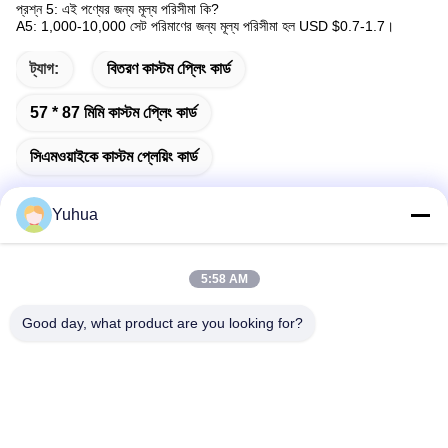
প্রশ্ন 5: এই পণ্যের জন্য মূল্য পরিসীমা কি?
A5: 1,000-10,000 সেট পরিমাণের জন্য মূল্য পরিসীমা হল USD $0.7-1.7।
ট্যাগ:
বিতরণ কাস্টম প্লেিং কার্ড
57 * 87 মিমি কাস্টম প্লেিং কার্ড
সিএমওয়াইকে কাস্টম প্লেয়িং কার্ড
Yuhua
দ্রুত যোগাযোগ
5:58 AM
Good day, what product are you looking for?
ঠিকানা
গুয়াংডং ইউহুয়া প্লেিং কার্ডস কোং, লিমিটেড যোগ করুনঃ নং ২৬ লিক্সিন ৬ষ্ঠ রাস্তা,
জেংচেং জেলা, গুয়াংজু
টেলিফোন
86-18676880318