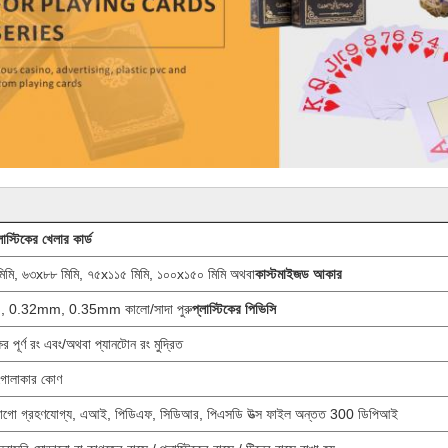
লাস্টিকের খেলার কার্ড
িমি, ৬৩x৮৮ মিমি, ৭৫x১১৫ মিমি, ১০০x১৫০ মিমি অথবা
কাস্টমাইজড আকার
 0.32mm, 0.35mm কালো/সাদা পুরু
প্লাস্টিকের পিভিসি
ের পূর্ণ রং এবং/অথবা প্যানটোন রং মুদ্রিত
 গোলাকার কোণ
লোগো গ্রহণযোগ্য, এআই, পিডিএফ, সিডিআর, পিএসডি উত্স ফাইল অন্তত 300 ডিপিআই