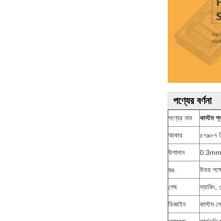
পণ্যের বর্ণনা
পণ্যের নাম
কাস্টম প্
আকার
৫৭x৮৭ ম
উপাদান
0.3mm,
রঙ
উভয় পক্ষ
শেষ
ল্যাকিং,
ডিজাইন
কাস্টম 