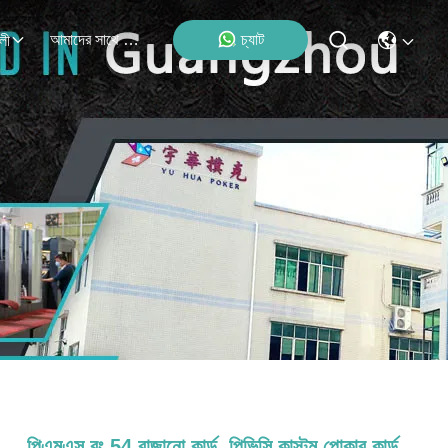
আমাদের সাথে যোগাযোগ
চ্যাট
লী
পিএমএস রং 54 বাজানো কার্ড, পিভিসি কাস্টম পোকার কার্ড