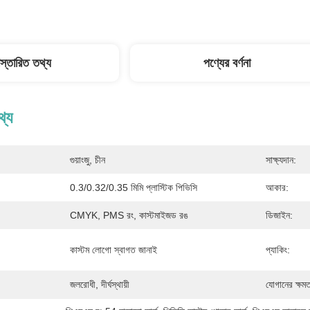
িস্তারিত তথ্য
পণ্যের বর্ণনা
থ্য
গুয়াংজু, চীন
সাক্ষ্যদান:
0.3/0.32/0.35 মিমি প্লাস্টিক পিভিসি
আকার:
CMYK, PMS রং, কাস্টমাইজড রঙ
ডিজাইন:
কাস্টম লোগো স্বাগত জানাই
প্যাকিং:
জলরোধী, দীর্ঘস্থায়ী
যোগানের ক্ষমত