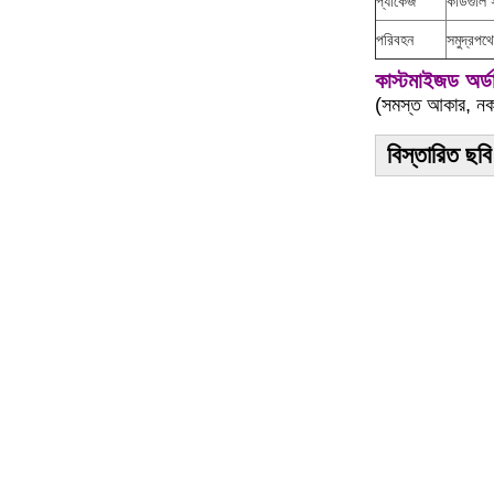
প্যাকেজ
কার্ডগুলি
পরিবহন
সমুদ্রপথে
কাস্টমাইজড অর্
(সমস্ত আকার, নকশ
বিস্তারিত ছবি