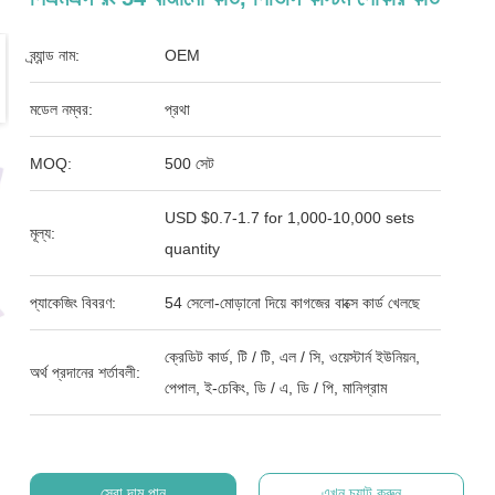
ব্র্যান্ড নাম:
OEM
মডেল নম্বর:
প্রথা
MOQ:
500 সেট
USD $0.7-1.7 for 1,000-10,000 sets
মূল্য:
quantity
প্যাকেজিং বিবরণ:
54 সেলো-মোড়ানো দিয়ে কাগজের বাক্সে কার্ড খেলছে
ক্রেডিট কার্ড, টি / টি, এল / সি, ওয়েস্টার্ন ইউনিয়ন,
অর্থ প্রদানের শর্তাবলী:
পেপাল, ই-চেকিং, ডি / এ, ডি / পি, মানিগ্রাম
সেরা দাম পান
এখন চ্যাট করুন