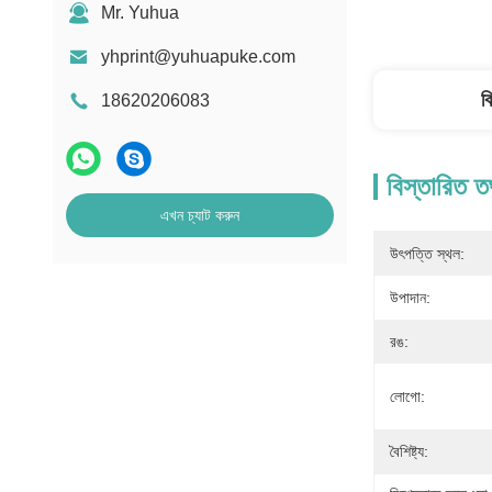
Mr. Yuhua
yhprint@yuhuapuke.com
ব
18620206083
বিস্তারিত ত
এখন চ্যাট করুন
উৎপত্তি স্থল:
উপাদান:
রঙ:
লোগো:
বৈশিষ্ট্য: