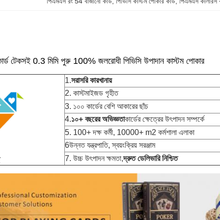
পিএমএস রং 54 বাজানো কার্ড
, 
পিভিসি কাস্টম পোকার কার্ড
, 
পিএমএস কালারস ক
র কার্ড টেকসই 0.3 মিমি পুরু 100% জলরোধী পিভিসি উপাদান কাস্টম পোকার
1.
সরাসরি কারখানায়
2. কাস্টমাইজড গৃহীত
3. ১০০ কার্ডের বেশি আকারের ছাঁচ
4.
১০+ বছরের অভিজ্ঞতা
কার্ডের ক্ষেত্রের উৎপাদন সম্পর্কে
5. 100+ দক্ষ কর্মী, 10000+ m2 কর্মশালা এলাকা
6উন্নত যন্ত্রপাতি, স্বয়ংক্রিয় সরঞ্জাম
7. উচ্চ উৎপাদন ক্ষমতা,
দ্রুত ডেলিভারি নিশ্চিত