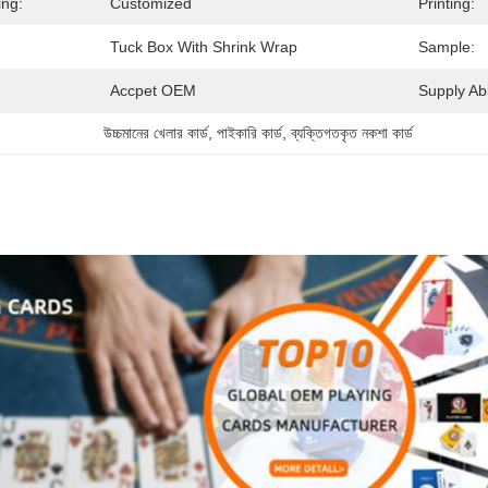
ing:
Customized
Printing:
Tuck Box With Shrink Wrap
Sample:
Accpet OEM
Supply Abil
উচ্চমানের খেলার কার্ড
, 
পাইকারি কার্ড
, 
ব্যক্তিগতকৃত নকশা কার্ড