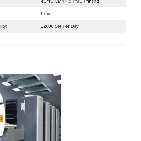
4C/4C CMYK & PMC Printing
Free
ity:
12000 Set Per Day