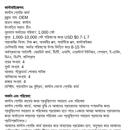
কাস্টমাইজেশন:
কাস্টম প্লেয়িং কার্ড
ব্র্যান্ড নাম: OEM
মডেল নম্বর: কাস্টম
উৎপত্তি স্থান: চীন
ন্যূনতম অর্ডারের পরিমাণ: 1,000 সেট
মূল্য: 1,000-10,000 সেট পরিমাণের জন্য USD $0.7-1.7
প্যাকেজিং বিশদ: টাক বক্স, অনমনীয় বক্স, প্লাস্টিক বক্স, কাস্টমাইজড
ডেলিভারি সময়: অর্ডার পরিমাণের উপর ভিত্তি করে 8-15 দিন
অর্থপ্রদানের শর্তাবলী: ক্রেডিট কার্ড, টি/টি, এল/সি, ওয়েস্টার্ন ইউনিয়ন, পেপ্যাল, ই-চেকিং,
ডি/এ, ডি/পি, মানিগ্রাম
নয়ের সংখ্যা: 4
স্যুট সংখ্যা: 4
আকার: স্ট্যান্ডার্ড পোকার সাইজ
আটজনের সংখ্যা: 4
রাজার সংখ্যা: 4
বৈশিষ্ট্য: প্যানটোন রঙ মুদ্রিত, কাস্টম লোগো প্লেয়িং কার্ড
সমর্থন এবং পরিষেবা:
কাস্টম প্লেয়িং কার্ডের জন্য প্রযুক্তিগত সহায়তা এবং পরিষেবা
কাস্টম প্লেয়িং কার্ডে, আমরা বুঝি যে আমাদের গ্রাহকদের আমাদের পণ্যগুলির জন্য
প্রযুক্তিগত সহায়তা বা পরিষেবার প্রয়োজন হতে পারে।এজন্য আমরা আমাদের গ্রাহকদের
জন্য সর্বোত্তম সম্ভাব্য গ্রাহক পরিষেবা এবং প্রযুক্তিগত সহায়তা প্রদানের জন্য
প্রতিশ্রুতিবদ্ধ।
আমাদের কাস্টম প্লেয়িং কার্ড ব্যবহার করে সাহায্যের প্রয়োজন হলে, অনুগ্রহ করে আমাদের