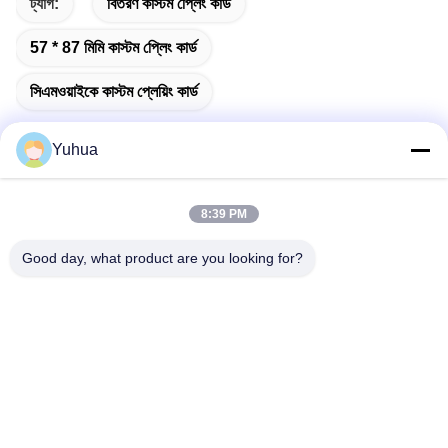
ট্যাগ:
বিতরণ কাস্টম প্লেিং কার্ড
57 * 87 মিমি কাস্টম প্লেিং কার্ড
সিএমওয়াইকে কাস্টম প্লেয়িং কার্ড
Yuhua
দ্রুত যোগাযোগ
8:39 PM
Good day, what product are you looking for?
ঠিকানা
গুয়াংডং ইউহুয়া প্লেিং কার্ডস কোং, লিমিটেড যোগ করুনঃ নং ২৬ লিক্সিন ৬ষ্ঠ রাস্তা,
জেংচেং জেলা, গুয়াংজু
টেলিফোন
86-18676880318
ই-মেইল
yhprint@yuhuapuke.com