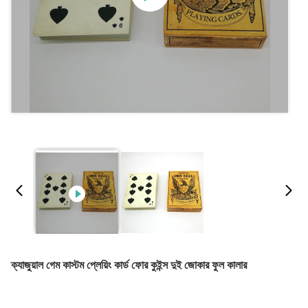
ক্যাজুয়াল গেম কাস্টম প্লেয়িং কার্ড ফোর কুইন্স দুই জোকার ফুল কালার