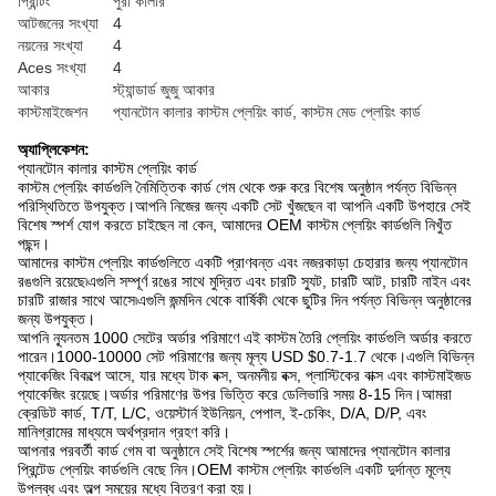
প্রিন্টিং
পুরা কালার
আটজনের সংখ্যা
4
নয়নের সংখ্যা
4
Aces সংখ্যা
4
আকার
স্ট্যান্ডার্ড জুজু আকার
কাস্টমাইজেশন
প্যানটোন কালার কাস্টম প্লেয়িং কার্ড, কাস্টম মেড প্লেয়িং কার্ড
অ্যাপ্লিকেশন:
প্যানটোন কালার কাস্টম প্লেয়িং কার্ড
কাস্টম প্লেয়িং কার্ডগুলি নৈমিত্তিক কার্ড গেম থেকে শুরু করে বিশেষ অনুষ্ঠান পর্যন্ত বিভিন্ন
পরিস্থিতিতে উপযুক্ত।আপনি নিজের জন্য একটি সেট খুঁজছেন বা আপনি একটি উপহারে সেই
বিশেষ স্পর্শ যোগ করতে চাইছেন না কেন, আমাদের OEM কাস্টম প্লেয়িং কার্ডগুলি নিখুঁত
পছন্দ।
আমাদের কাস্টম প্লেয়িং কার্ডগুলিতে একটি প্রাণবন্ত এবং নজরকাড়া চেহারার জন্য প্যানটোন
রঙগুলি রয়েছে৷এগুলি সম্পূর্ণ রঙের সাথে মুদ্রিত এবং চারটি স্যুট, চারটি আট, চারটি নাইন এবং
চারটি রাজার সাথে আসে৷এগুলি জন্মদিন থেকে বার্ষিকী থেকে ছুটির দিন পর্যন্ত বিভিন্ন অনুষ্ঠানের
জন্য উপযুক্ত।
আপনি ন্যূনতম 1000 সেটের অর্ডার পরিমাণে এই কাস্টম তৈরি প্লেয়িং কার্ডগুলি অর্ডার করতে
পারেন।1000-10000 সেট পরিমাণের জন্য মূল্য USD $0.7-1.7 থেকে।এগুলি বিভিন্ন
প্যাকেজিং বিকল্পে আসে, যার মধ্যে টাক বক্স, অনমনীয় বক্স, প্লাস্টিকের বাক্স এবং কাস্টমাইজড
প্যাকেজিং রয়েছে।অর্ডার পরিমাণের উপর ভিত্তি করে ডেলিভারি সময় 8-15 দিন।আমরা
ক্রেডিট কার্ড, T/T, L/C, ওয়েস্টার্ন ইউনিয়ন, পেপাল, ই-চেকিং, D/A, D/P, এবং
মানিগ্রামের মাধ্যমে অর্থপ্রদান গ্রহণ করি।
আপনার পরবর্তী কার্ড গেম বা অনুষ্ঠানে সেই বিশেষ স্পর্শের জন্য আমাদের প্যানটোন কালার
প্রিন্টেড প্লেয়িং কার্ডগুলি বেছে নিন।OEM কাস্টম প্লেয়িং কার্ডগুলি একটি দুর্দান্ত মূল্যে
উপলব্ধ এবং অল্প সময়ের মধ্যে বিতরণ করা হয়।