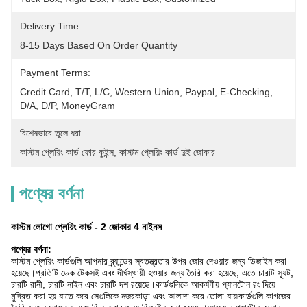
Delivery Time:
8-15 Days Based On Order Quantity
Payment Terms:
Credit Card, T/T, L/C, Western Union, Paypal, E-Checking, 
D/A, D/P, MoneyGram
বিশেষভাবে তুলে ধরা:
কাস্টম প্লেয়িং কার্ড ফোর কুইন্স
, 
কাস্টম প্লেয়িং কার্ড দুই জোকার
পণ্যের বর্ণনা
কাস্টম লোগো প্লেয়িং কার্ড - 2 জোকার 4 নাইনস
পণ্যের বর্ণনা:
কাস্টম প্লেয়িং কার্ডগুলি আপনার ব্র্যান্ডের স্বতন্ত্রতার উপর জোর দেওয়ার জন্য ডিজাইন করা
হয়েছে।প্রতিটি ডেক টেকসই এবং দীর্ঘস্থায়ী হওয়ার জন্য তৈরি করা হয়েছে, এতে চারটি স্যুট,
চারটি রানী, চারটি নাইন এবং চারটি দশ রয়েছে।কার্ডগুলিকে আকর্ষণীয় প্যানটোন রং দিয়ে
মুদ্রিত করা হয় যাতে করে সেগুলিকে নজরকাড়া এবং আলাদা করে তোলা যায়৷কার্ডগুলি কাগজের