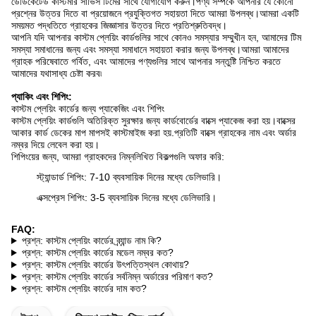
ডেডিকেটেড কাস্টমার সার্ভিস টিমের সাথে যোগাযোগ করুন।পণ্য সম্পর্কে আপনার যে কোনো
প্রশ্নের উত্তর দিতে বা প্রয়োজনে প্রযুক্তিগত সহায়তা দিতে আমরা উপলব্ধ।আমরা একটি
সময়মত পদ্ধতিতে গ্রাহকের জিজ্ঞাসার উত্তর দিতে প্রতিশ্রুতিবদ্ধ।
আপনি যদি আপনার কাস্টম প্লেয়িং কার্ডগুলির সাথে কোনও সমস্যার সম্মুখীন হন, আমাদের টিম
সমস্যা সমাধানের জন্য এবং সমস্যা সমাধানে সহায়তা করার জন্য উপলব্ধ।আমরা আমাদের
গ্রাহক পরিষেবাতে গর্বিত, এবং আমাদের পণ্যগুলির সাথে আপনার সন্তুষ্টি নিশ্চিত করতে
আমাদের যথাসাধ্য চেষ্টা করব৷
প্যাকিং এবং শিপিং:
কাস্টম প্লেয়িং কার্ডের জন্য প্যাকেজিং এবং শিপিং
কাস্টম প্লেয়িং কার্ডগুলি অতিরিক্ত সুরক্ষার জন্য কার্ডবোর্ডের বাক্সে প্যাকেজ করা হয়।বাক্সের
আকার কার্ড ডেকের মাপ মাপসই কাস্টমাইজ করা হয়.প্রতিটি বাক্সে গ্রাহকের নাম এবং অর্ডার
নম্বর দিয়ে লেবেল করা হয়।
শিপিংয়ের জন্য, আমরা গ্রাহকদের নিম্নলিখিত বিকল্পগুলি অফার করি:
স্ট্যান্ডার্ড শিপিং: 7-10 ব্যবসায়িক দিনের মধ্যে ডেলিভারি।
এক্সপ্রেস শিপিং: 3-5 ব্যবসায়িক দিনের মধ্যে ডেলিভারি।
FAQ:
প্রশ্ন: কাস্টম প্লেয়িং কার্ডের ব্র্যান্ড নাম কি?
প্রশ্ন: কাস্টম প্লেয়িং কার্ডের মডেল নম্বর কত?
প্রশ্ন: কাস্টম প্লেয়িং কার্ডের উৎপত্তিস্থল কোথায়?
প্রশ্ন: কাস্টম প্লেয়িং কার্ডের সর্বনিম্ন অর্ডারের পরিমাণ কত?
প্রশ্ন: কাস্টম প্লেয়িং কার্ডের দাম কত?