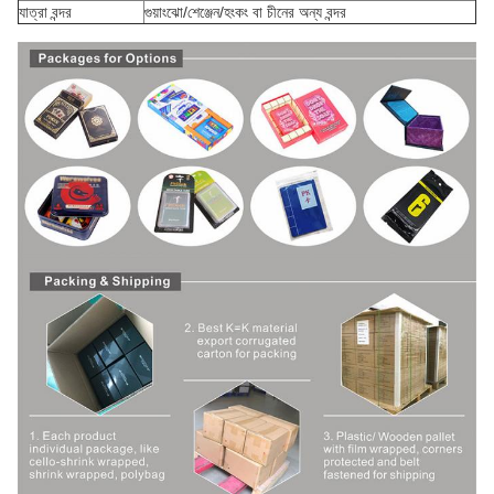
যাত্রা বন্দর
গুয়াংঝো/শেঞ্জেন/হংকং বা চীনের অন্য বন্দর