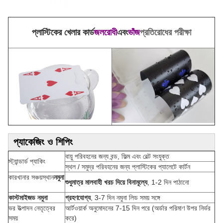
প্লাস্টিকের খেলার কার্ড
জলরোধী
এবং
ভাঁজ
প্রতিরোধের পরীক্ষা
প্যাকেজিং ও শিপিং
বায়ু পরিবহনের জন্য বন্ড, ফিল্ম এবং বেল্ট সংযুক্ত
স্ট্যান্ডার্ড প্যাকিং
স্থল / সমুদ্র পরিবহনের জন্য প্লাস্টিকের প্যালেটে কার্টন
কারখানার সঞ্চয়স্থান
নমুনা
শুধুমাত্র মালবাহী খরচ দিয়ে বিনামূল্যে
, 1-2 দিন পাঠানো
কাস্টমাইজড নমুনা
গ্রহণযোগ্য
, 3-7 দিন নমুনা লিড সময় সঙ্গে
ভর উত্পাদন নেতৃত্বের
আর্টওয়ার্ক অনুমোদনের 7-15 দিন পরে (অর্ডার পরিমাণ উপর নির্ভর
সময়
করে)