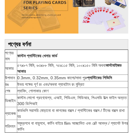
পণ্যের বর্ণনা
পণ্যের
কাস্টম প্লাস্টিকের খেলার কার্ড
নাম
৫৭x৮৭ মিমি, ৬৩x৮৮ মিমি, ৭৫x১১৫ মিমি, ১০০x১৫০ মিমি অথবা
কাস্টমাইজড
আকার
আকার
উপাদান
0.3mm, 0.32mm, 0.35mm কালো/সাদা পুরু
প্লাস্টিকের পিভিসি
রঙ
উভয় পক্ষের পূর্ণ রং এবং/অথবা প্যানটোন রং মুদ্রিত
শেষ
ল্যাকিং, গোলাকার কোণ
কাস্টম লোগো গ্রহণযোগ্য, এআই, পিডিএফ, সিডিআর, পিএসডি উত্স ফাইল অন্তত
ডিজাইন
300 ডিপিআই
কার্ডগুলি সরাসরি মোড়ানো বা কাগজের বাক্সে / প্লাস্টিকের বাক্সে / টিনের বাক্সে রাখা
প্যাকেজ
হয়
সমুদ্রপথে বা বায়ুপথে, কার্টন বাইরে flim আচ্ছাদিত এবং বেল্ট আবদ্ধ / প্যালেট উপর
পরিবহন
কার্টন