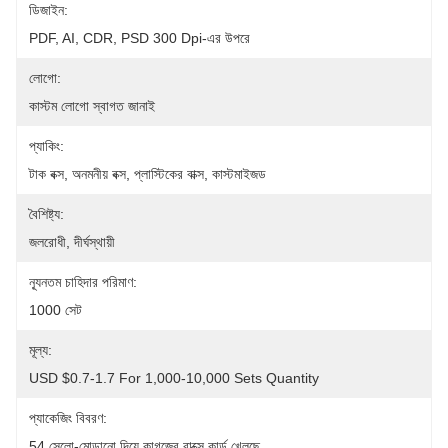
ডিজাইন:
PDF, AI, CDR, PSD 300 Dpi-এর উপরে
লোগো:
কাস্টম লোগো স্বাগত জানাই
প্যাকিং:
টাক বক্স, অনমনীয় বক্স, প্লাস্টিকের বাক্স, কাস্টমাইজড
বৈশিষ্ট্য:
জলরোধী, দীর্ঘস্থায়ী
ন্যূনতম চাহিদার পরিমাণ:
1000 সেট
মূল্য:
USD $0.7-1.7 For 1,000-10,000 Sets Quantity
প্যাকেজিং বিবরণ:
54 সেলো-মোড়ানো দিয়ে কাগজের বাক্সে কার্ড খেলছে