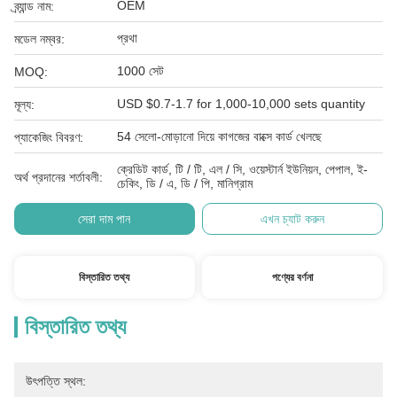
OEM
ব্র্যান্ড নাম:
প্রথা
মডেল নম্বর:
1000 সেট
MOQ:
USD $0.7-1.7 for 1,000-10,000 sets quantity
মূল্য:
54 সেলো-মোড়ানো দিয়ে কাগজের বাক্সে কার্ড খেলছে
প্যাকেজিং বিবরণ:
ক্রেডিট কার্ড, টি / টি, এল / সি, ওয়েস্টার্ন ইউনিয়ন, পেপাল, ই-
অর্থ প্রদানের শর্তাবলী:
চেকিং, ডি / এ, ডি / পি, মানিগ্রাম
সেরা দাম পান
এখন চ্যাট করুন
বিস্তারিত তথ্য
পণ্যের বর্ণনা
বিস্তারিত তথ্য
উৎপত্তি স্থল: