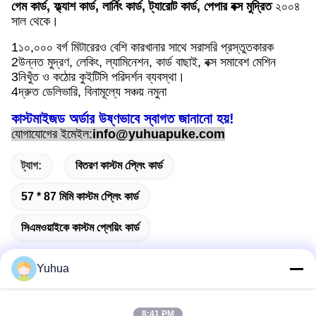
গেম কার্ড, ফ্ল্যাশ কার্ড, লার্নিং কার্ড, ট্যারোট কার্ড, পেপার বক্স মুদ্রিত
২০০৪
সাল থেকে।
1১০,০০০ বর্গ মিটারেরও বেশি কারখানার সাথে সরাসরি প্রস্তুতকারক
2উন্নত মুদ্রণ, লেকিং, ল্যামিনেশন, কার্ড বাছাই, বক্স সমাবেশ মেশিন
3নিখুঁত ও কঠোর কুইটিসি পরিদর্শন ব্যবস্থা।
4দ্রুত ডেলিভারি, বিনামূল্যে সঞ্চয় নমুনা
কাস্টমাইজড অর্ডার উষ্ণভাবে স্বাগত জানানো হয়!
যোগাযোগের ইমেইল:
info@yuhuapuke.com
ট্যাগ:
বিতরণ কাস্টম প্লেিং কার্ড
57 * 87 মিমি কাস্টম প্লেিং কার্ড
সিএমওয়াইকে কাস্টম প্লেয়িং কার্ড
Yuhua
দ্রুত যোগাযোগ
8:41 PM