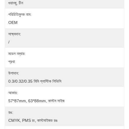
গুয়াংজু, চীন
পরিচিতিমুলক নাম:
OEM
সাক্ষ্যদান:
/
মডেল নম্বার:
প্রথা
উপাদান:
0.3/0.32/0.35 মিমি প্লাস্টিক পিভিসি
আকার:
57*87mm, 63*88mm, কাস্টম সাইজ
রঙ:
CMYK, PMS রং, কাস্টমাইজড রঙ