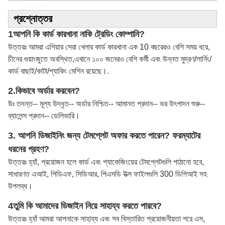
প্রশ্নোত্তর
1আপনি কি কার্ড কারখানা নাকি ট্রেডিং কোম্পানি?
উত্তরঃ আমরা এশিয়ার সেরা খেলার কার্ড কারখানা এক 10 বছরেরও বেশি সময় ধরে,
চীনের গুয়াংজুতে অবস্থিত,এখানে ১০০ জনেরও বেশি কর্মী এবং উন্নত মুদ্রণ/লার্নিং/
কার্ড বাছাই/কাটা/প্যাকিং মেশিন রয়েছে।.
2.
কিভাবে অর্ডার করবেন?
উঃ তদন্ত-- মূল্য উদ্ধৃত-- অর্ডার নিশ্চিত-- আমানত প্রদান-- ভর উৎপাদন শুরু--
ব্যালেন্স প্রদান-- ডেলিভারি।
3. আপনি ডিজাইনিং জন্য টেমপ্লেট অফার করতে পারেন? ফরম্যাটের
ধরনের গ্রহণ?
উত্তরঃ হ্যাঁ, প্রয়োজন হলে কার্ড এবং প্যাকেজিংয়ের টেমপ্লেটগুলি পাঠানো হবে,
সাধারণত এআই, পিডিএফ, সিডিআর, পিএসডি উত্স ফাইলগুলি 300 ডিপিআই সহ
উপলব্ধ।
4তুমি কি আমাদের ডিজাইন নিয়ে সাহায্য করতে পারবে?
উত্তরঃ হ্যাঁ আমরা আপনাকে সাহায্য এবং সব বিস্তারিত প্রয়োজনীয়তা পরে এস,