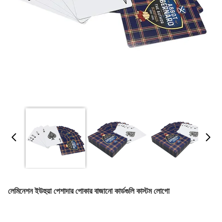
লেমিনেশন ইউহুয়া পেশাদার পোকার বাজানো কার্ডগুলি কাস্টম লোগো