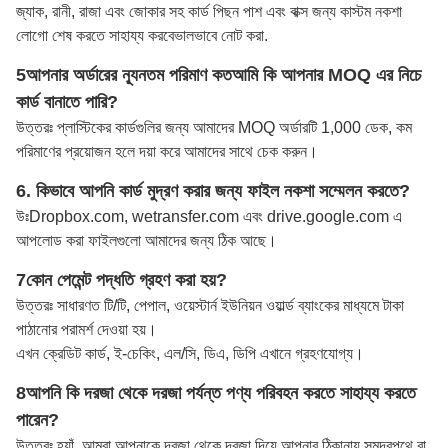
জ্যাক, রানী, রাজা এবং জোকার সহ কার্ড পিছন পাশ এবং বাক্স জন্য কাস্টম নকশা
লোগো শেষ করতে সাহায্য করবে
ভালভাবে নোট করা
.
5আপনার অর্ডারের ন্যূনতম পরিমাণ কত
আমি কি আপনার MOQ এর নিচে
কার্ড বানাতে পারি?
উত্তরঃ প্লাস্টিকের কার্ডগুলির জন্য আমাদের MOQ অর্ডারটি 1,000 ডেক, কম
পরিমাণের প্রয়োজন হলে দয়া করে আমাদের সাথে চেক করুন।
6. কিভাবে আপনি কার্ড মুদ্রণ করার জন্য ফাইল নকশা সম্মেলন করতে?
উঃ
Dropbox.com, wetransfer.com এবং drive.google.com এ
আপলোড করা ফাইলগুলো আমাদের জন্য ঠিক আছে।
7কোন পেমেন্ট পদ্ধতি গ্রহণ করা হয়?
উত্তরঃ সাধারণত টি/টি, পেপাল, ওয়েস্টার্ন ইউনিয়ন ওয়ার্ল্ড ব্যাংকের মাধ্যমে টাকা
পাঠানোর পরামর্শ দেওয়া হয়।
এখন ক্রেডিট কার্ড, ই-চেকিং, এল/সি, ডিএ, ডিপি এখানে গ্রহণযোগ্য।
8আপনি কি দরজা থেকে দরজা পর্যন্ত পণ্য পরিবহন করতে সাহায্য করতে
পারেন?
উত্তরঃ হ্যাঁ, আমরা আপনাকে দরজা থেকে দরজা দিয়ে আপনার ঠিকানায় সমুদ্রপথে বা