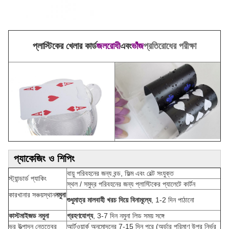
প্লাস্টিকের খেলার কার্ড
জলরোধী
এবং
ভাঁজ
প্রতিরোধের পরীক্ষা
প্যাকেজিং ও শিপিং
বায়ু পরিবহনের জন্য বন্ড, ফিল্ম এবং বেল্ট সংযুক্ত
স্ট্যান্ডার্ড প্যাকিং
স্থল / সমুদ্র পরিবহনের জন্য প্লাস্টিকের প্যালেটে কার্টন
কারখানার সঞ্চয়স্থান
নমুনা
শুধুমাত্র মালবাহী খরচ দিয়ে বিনামূল্যে
, 1-2 দিন পাঠানো
কাস্টমাইজড নমুনা
গ্রহণযোগ্য
, 3-7 দিন নমুনা লিড সময় সঙ্গে
ভর উত্পাদন নেতৃত্বের
আর্টওয়ার্ক অনুমোদনের 7-15 দিন পরে (অর্ডার পরিমাণ উপর নির্ভর