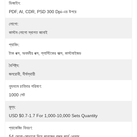
ডিজাইন:
PDF, AI, CDR, PSD 300 Dpi-এর উপরে
লোগো:
কাস্টম লোগো স্বাগত জানাই
প্যাকিং:
টাক বক্স, অনমনীয় বক্স, প্লাস্টিকের বাক্স, কাস্টমাইজড
বৈশিষ্ট্য:
জলরোধী, দীর্ঘস্থায়ী
ন্যূনতম চাহিদার পরিমাণ:
1000 সেট
মূল্য:
USD $0.7-1.7 For 1,000-10,000 Sets Quantity
প্যাকেজিং বিবরণ:
54 সেলো-মোড়ানো দিয়ে কাগজের বাক্সে কার্ড খেলছে