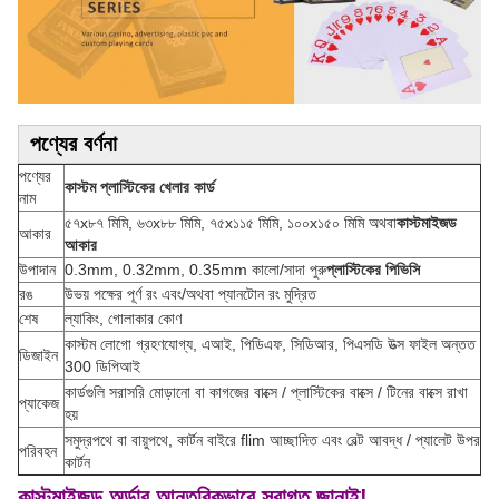
পণ্যের বর্ণনা
পণ্যের
কাস্টম প্লাস্টিকের খেলার কার্ড
নাম
৫৭x৮৭ মিমি, ৬৩x৮৮ মিমি, ৭৫x১১৫ মিমি, ১০০x১৫০ মিমি অথবা
কাস্টমাইজড
আকার
আকার
উপাদান
0.3mm, 0.32mm, 0.35mm কালো/সাদা পুরু
প্লাস্টিকের পিভিসি
রঙ
উভয় পক্ষের পূর্ণ রং এবং/অথবা প্যানটোন রং মুদ্রিত
শেষ
ল্যাকিং, গোলাকার কোণ
কাস্টম লোগো গ্রহণযোগ্য, এআই, পিডিএফ, সিডিআর, পিএসডি উত্স ফাইল অন্তত
ডিজাইন
300 ডিপিআই
কার্ডগুলি সরাসরি মোড়ানো বা কাগজের বাক্সে / প্লাস্টিকের বাক্সে / টিনের বাক্সে রাখা
প্যাকেজ
হয়
সমুদ্রপথে বা বায়ুপথে, কার্টন বাইরে flim আচ্ছাদিত এবং বেল্ট আবদ্ধ / প্যালেট উপর
পরিবহন
কার্টন
কাস্টমাইজড অর্ডার আন্তরিকভাবে স্বাগত জানাই!