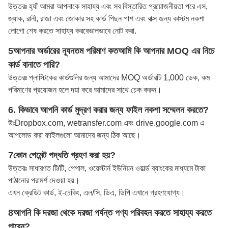
উত্তরঃ হ্যাঁ আমরা আপনাকে সাহায্য এবং সব বিস্তারিত প্রয়োজনীয়তা পরে এস,
জ্যাক, রানী, রাজা এবং জোকার সহ কার্ড পিছন পাশ এবং বাক্স জন্য কাস্টম নকশা
লোগো শেষ করতে সাহায্য করবে
ভালভাবে নোট করা
.
5আপনার অর্ডারের ন্যূনতম পরিমাণ কত
আমি কি আপনার MOQ এর নিচে
কার্ড বানাতে পারি?
উত্তরঃ প্লাস্টিকের কার্ডগুলির জন্য আমাদের MOQ অর্ডারটি 1,000 ডেক, কম
পরিমাণের প্রয়োজন হলে দয়া করে আমাদের সাথে চেক করুন।
6. কিভাবে আপনি কার্ড মুদ্রণ করার জন্য ফাইল নকশা সম্মেলন করতে?
উঃ
Dropbox.com, wetransfer.com এবং drive.google.com এ
আপলোড করা ফাইলগুলো আমাদের জন্য ঠিক আছে।
7কোন পেমেন্ট পদ্ধতি গ্রহণ করা হয়?
উত্তরঃ সাধারণত টি/টি, পেপাল, ওয়েস্টার্ন ইউনিয়ন ওয়ার্ল্ড ব্যাংকের মাধ্যমে টাকা
পাঠানোর পরামর্শ দেওয়া হয়।
এখন ক্রেডিট কার্ড, ই-চেকিং, এল/সি, ডিএ, ডিপি এখানে গ্রহণযোগ্য।
8আপনি কি দরজা থেকে দরজা পর্যন্ত পণ্য পরিবহন করতে সাহায্য করতে
পারেন?