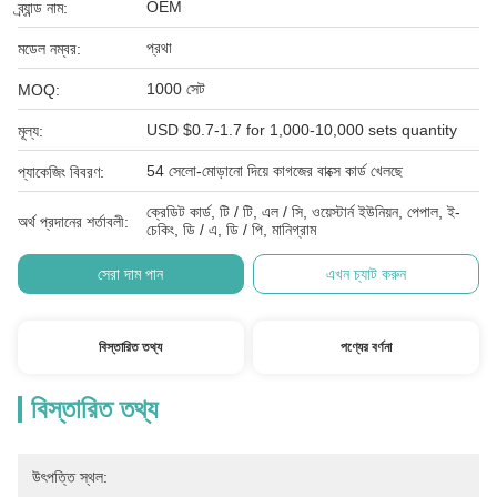
OEM
ব্র্যান্ড নাম:
প্রথা
মডেল নম্বর:
1000 সেট
MOQ:
USD $0.7-1.7 for 1,000-10,000 sets quantity
মূল্য:
54 সেলো-মোড়ানো দিয়ে কাগজের বাক্সে কার্ড খেলছে
প্যাকেজিং বিবরণ:
ক্রেডিট কার্ড, টি / টি, এল / সি, ওয়েস্টার্ন ইউনিয়ন, পেপাল, ই-
অর্থ প্রদানের শর্তাবলী:
চেকিং, ডি / এ, ডি / পি, মানিগ্রাম
সেরা দাম পান
এখন চ্যাট করুন
বিস্তারিত তথ্য
পণ্যের বর্ণনা
বিস্তারিত তথ্য
উৎপত্তি স্থল: