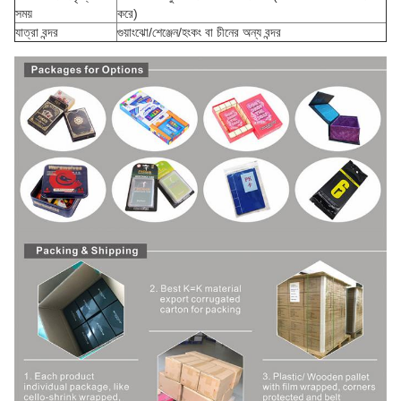
সময়
করে)
যাত্রা বন্দর
গুয়াংঝো/শেঞ্জেন/হংকং বা চীনের অন্য বন্দর