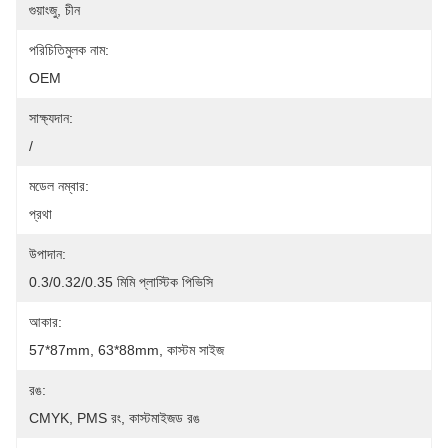
গুয়াংজু, চীন
পরিচিতিমুলক নাম:
OEM
সাক্ষ্যদান:
/
মডেল নম্বার:
প্রথা
উপাদান:
0.3/0.32/0.35 মিমি প্লাস্টিক পিভিসি
আকার:
57*87mm, 63*88mm, কাস্টম সাইজ
রঙ:
CMYK, PMS রং, কাস্টমাইজড রঙ