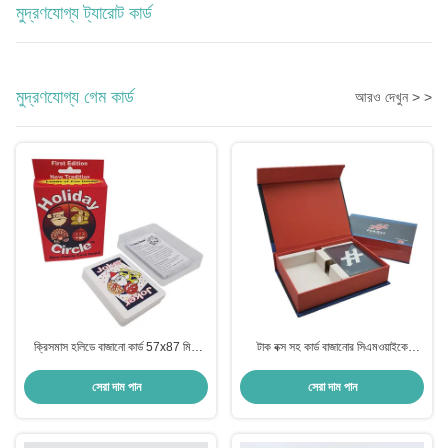
মুদ্রণযোগ্য ট্যারোট কার্ড
মুদ্রণযোগ্য গেম কার্ড
আরও দেখুন > >
ক্রিসমাস হলিডে বাজানো কার্ড 57x87 মিমি
টাক বক্স সহ কার্ড বাজানোর সিএমওয়াইকে
উভয় দিকের সম্পূর্ণ রঙ মুদ্রিত
ব্যক্তিগতকৃত ডেক
সেরা দাম পান
সেরা দাম পান