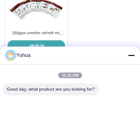
350gsm এক্সারসাইজ ওয়ার্কআউট কার্ড,
শারীরিক ফিটনেস কার্ড বার্নিশ
সেরা দাম পান
Yuhua
11:31 AM
দ্রুত যোগাযোগ
Good day, what product are you looking for?
ঠিকানা
নং .১৯৯, প্যাসিফিক ইন্ডাস্ট্রিয়াল জোন, জিনতাং, জেংচেং, গুয়াংজু 511340, চীন
টেলিফোন
86-20-8521-8956
ই-মেইল