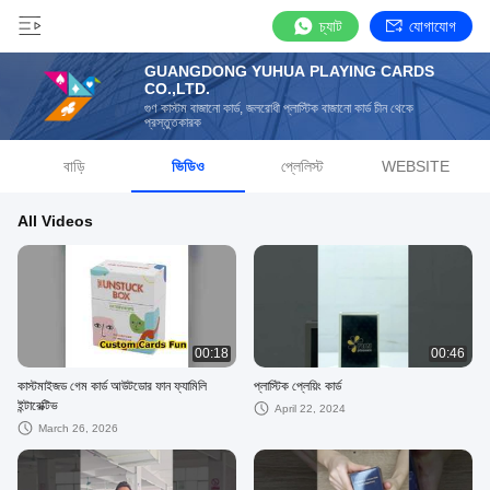
চ্যাট
যোগাযোগ
GUANGDONG YUHUA PLAYING CARDS
CO.,LTD.
গুণ কাস্টম বাজানো কার্ড, জলরোধী প্লাস্টিক বাজানো কার্ড চীন থেকে
প্রস্তুতকারক
বাড়ি
ভিডিও
প্লেলিস্ট
WEBSITE
All Videos
00:18
00:46
কাস্টমাইজড গেম কার্ড আউটডোর ফান ফ্যামিলি
প্লাস্টিক প্লেয়িং কার্ড
ইন্টারেক্টিভ
April 22, 2024
March 26, 2026