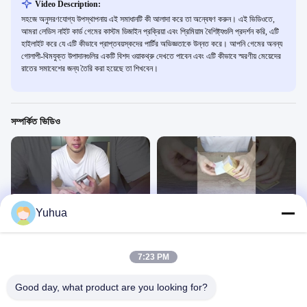
Video Description:
সহজে অনুসরণযোগ্য উপস্থাপনায় এই সমাধানটি কী আলাদা করে তা অন্বেষণ করুন। এই ভিডিওতে,
আমরা লেডিস নাইট কার্ড গেমের কাস্টম ডিজাইন প্রক্রিয়া এবং প্রিমিয়াম বৈশিষ্ট্যগুলি প্রদর্শন করি, এটি
হাইলাইট করে যে এটি কীভাবে প্রাপ্তবয়স্কদের পার্টির অভিজ্ঞতাকে উন্নত করে। আপনি গেমের অনন্য
গোলাপী-থিমযুক্ত উপাদানগুলির একটি বিশদ ওয়াকথ্রু দেখতে পাবেন এবং এটি কীভাবে স্মরণীয় মেয়েদের
রাতের সমাবেশের জন্য তৈরি করা হয়েছে তা শিখবেন।
সম্পর্কিত ভিডিও
00:42
00:43
Yuhua
কাস্টম যৌন প্রাপ্তবয়স্ক কার্ড গেম কি বা সাহস
রাশিয়া ট্যারো কার্ড
পাইকারি বেডরুমের কালো অস্পষ্ট অন্তরঙ্গতা খেলা কার্ড
游戏牌
জন্য
游戏牌
July 31, 2023
7:23 PM
August 02, 2023
Good day, what product are you looking for?