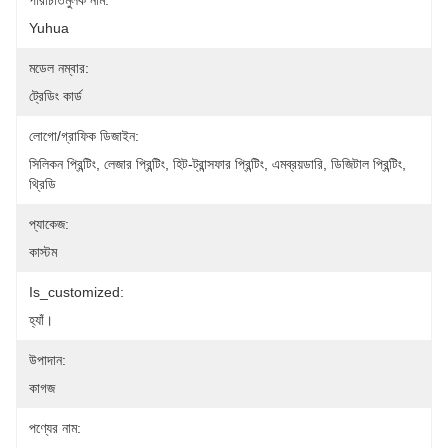
পরিচিতিমুলক নাম:
Yuhua
মডেল নম্বার:
ট্রেডিং কার্ড
লোগো/গ্রাফিক ডিজাইন:
সিলিকন প্রিন্টিং, লেজার প্রিন্টিং, হিট-ট্রান্সফার প্রিন্টিং, এমব্রয়ডারি, ডিজিটাল প্রিন্টিং, 
থ্রিডি 
প্যাকেজ:
কাস্টম
Is_customized:
হ্যাঁ।
উপাদান:
কাগজ
পণ্যের নাম: