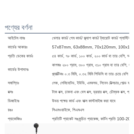
পণ্যের বর্ণনা
আইটেম নামঃ
খেলার কার্ড/ গেম কার্ড/ ফ্ল্যাশ কার্ড/ ট্যারোট কার্ড/ প্লাস্টিক ক
কার্ডের আকারঃ
57x87mm, 63x88mm, 70x120mm, 100x150mm 
প্রতি ডেকের কার্ডঃ
৫৪ কার্ড, ৭৮ কার্ড, ১০০ কার্ড, ২০০ কার্ড বা তার বেশি, আপ
কাগজঃ ২৮০ গ্রাম, ৩০০ গ্রাম, ৩১০ গ্রাম বা তার বেশি, ধূ
কার্ডের উপাদানঃ
প্ল্যাক্টিকঃ ০.৩ মিমি, ০.৩২ মিমি পিভিসি বা তার চেয়ে বেশি পুরু
সমাপ্তিঃ
লেক, লেমিনেটেড, ইউভি, এমবসড, লিনেন টেক্সচার,গোল্ড ফয়ে
বক্সঃ
টাক বক্স, ঢাকনা এবং বেস বক্স, ড্রয়ার বক্স, চৌম্বক বক্স, প্
ডিজাইনঃ
উভয় পক্ষের কার্ড এবং বাক্স কাস্টমাইজ করা যাবে
রঙঃ
সিএমওয়াইকে, পিএমএস
প্যাকেজিংঃ
প্রতিটি প্যাকেট সঙ্কুচিত প্যাকেজ, কার্টন প্রতি 100-200 