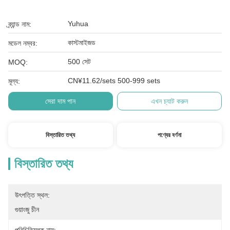
Yuhua
ব্র্যান্ড নাম:
কাস্টমাইজড
মডেল নম্বর:
500 সেট
MOQ:
CN¥11.62/sets 500-999 sets
মূল্য:
সেরা দাম পান
এখন চ্যাট করুন
বিস্তারিত তথ্য
পণ্যের বর্ণনা
বিস্তারিত তথ্য
উৎপত্তি স্থল:
গুয়াংজু চীন