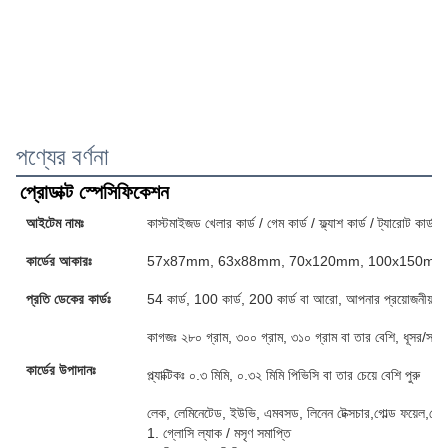
পণ্যের বর্ণনা
প্রোডাক্ট স্পেসিফিকেশন
আইটেম নামঃ
কাস্টমাইজড খেলার কার্ড / গেম কার্ড / ফ্ল্যাশ কার্ড / ট্যারোট কার্ড / 
কার্ডের আকারঃ
57x87mm, 63x88mm, 70x120mm, 100x150mm অথবা
প্রতি ডেকের কার্ডঃ
54 কার্ড, 100 কার্ড, 200 কার্ড বা আরো, আপনার প্রয়োজনীয়তা 
কাগজঃ ২৮০ গ্রাম, ৩০০ গ্রাম, ৩১০ গ্রাম বা তার বেশি, ধূসর/সা
কার্ডের উপাদানঃ
প্ল্যাক্টিকঃ ০.৩ মিমি, ০.৩২ মিমি পিভিসি বা তার চেয়ে বেশি পুরু
লেক, লেমিনেটেড, ইউভি, এমবসড, লিনেন টেক্সচার,গোল্ড ফয়েল,গোল
1. গ্লোসি ল্যাক / মসৃণ সমাপ্তি