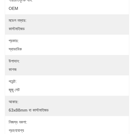
পরিচিতিমুলক নাম:
OEM
মডেল নম্বার:
কাস্টমাইজড
প্রকার:
স্বাভাবিক
উপাদান:
কাগজ
পয়েন্ট:
জুজু সেট
আকার:
63x88mm বা কাস্টমাইজড
নিজস্ব নকশা:
গ্রহণযোগ্য