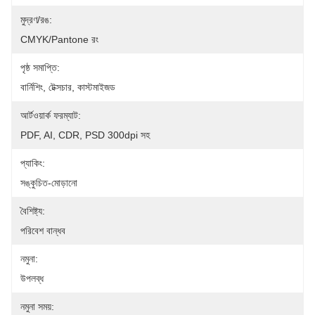
মুদ্রণ/রঙ:
CMYK/Pantone রং
পৃষ্ঠ সমাপ্তি:
বার্নিশিং, টেক্সচার, কাস্টমাইজড
আর্টওয়ার্ক ফরম্যাট:
PDF, AI, CDR, PSD 300dpi সহ
প্যাকিং:
সঙ্কুচিত-মোড়ানো
বৈশিষ্ট্য:
পরিবেশ বান্ধব
নমুনা:
উপলব্ধ
নমুনা সময়: