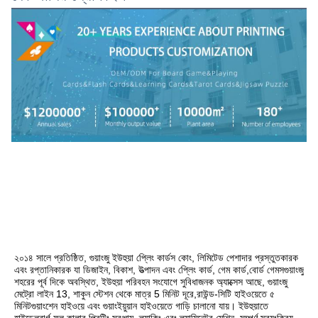
২০১৪ সালে প্রতিষ্ঠিত, গুয়াংজু ইউহুয়া প্লেিং কার্ডস কোং, লিমিটেড পেশাদার প্রস্তুতকারক 
এবং রপ্তানিকারক যা ডিজাইন, বিকাশ, উত্পাদন এবং প্লেিং কার্ড, গেম কার্ড,বোর্ড গেমসগুয়াংজু 
শহরের পূর্ব দিকে অবস্থিত, ইউহুয়া পরিবহন সংযোগে সুবিধাজনক অ্যাক্সেস আছে, গুয়াংজু 
মেট্রো লাইন 13, শাকুন স্টেশন থেকে মাত্র 5 মিনিট দূরে,রাউন্ড-সিটি হাইওয়েতে ৫ 
মিনিটগুয়াংশেন হাইওয়ে এবং গুয়াংইয়ুয়ান হাইওয়েতে গাড়ি চালানো যায়। ইউহুয়াতে 
হাইডেলবার্গ ফুল কালার প্রিন্টিং সরঞ্জাম, ল্যাকিং এবং ল্যামিনেটর মেশিন, সম্পূর্ণ স্বয়ংক্রিয় 