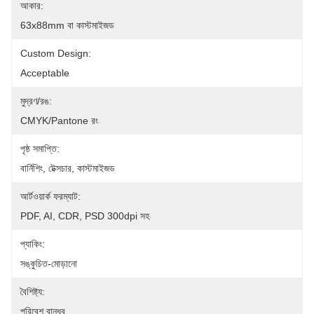
আকার:
63x88mm বা কাস্টমাইজড
Custom Design:
Acceptable
মুদ্রণ/রঙ:
CMYK/Pantone রং
পৃষ্ঠ সমাপ্তি:
বার্নিশিং, টেক্সচার, কাস্টমাইজড
আর্টওয়ার্ক ফরম্যাট:
PDF, AI, CDR, PSD 300dpi সহ
প্যাকিং:
সঙ্কুচিত-মোড়ানো
বৈশিষ্ট্য:
পরিবেশ বান্ধব