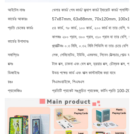
আইটেম নামঃ
খেলার কার্ড/ গেম কার্ড/ ফ্ল্যাশ কার্ড/ ট্যারোট কার্ড/ প্লাস্টিক ক
কার্ডের আকারঃ
57x87mm, 63x88mm, 70x120mm, 100x150mm 
প্রতি ডেকের কার্ডঃ
৫৪ কার্ড, ৭৮ কার্ড, ১০০ কার্ড, ২০০ কার্ড বা তার বেশি, আপ
কাগজঃ ২৮০ গ্রাম, ৩০০ গ্রাম, ৩১০ গ্রাম বা তার বেশি, ধূ
কার্ডের উপাদানঃ
প্ল্যাক্টিকঃ ০.৩ মিমি, ০.৩২ মিমি পিভিসি বা তার চেয়ে বেশি পুরু
সমাপ্তিঃ
লেক, লেমিনেটেড, ইউভি, এমবসড, লিনেন টেক্সচার,গোল্ড ফয়ে
বক্সঃ
টাক বক্স, ঢাকনা এবং বেস বক্স, ড্রয়ার বক্স, চৌম্বক বক্স, প্
ডিজাইনঃ
উভয় পক্ষের কার্ড এবং বাক্স কাস্টমাইজ করা যাবে
রঙঃ
সিএমওয়াইকে, পিএমএস
প্যাকেজিংঃ
প্রতিটি প্যাকেট সঙ্কুচিত প্যাকেজ, কার্টন প্রতি 100-200 