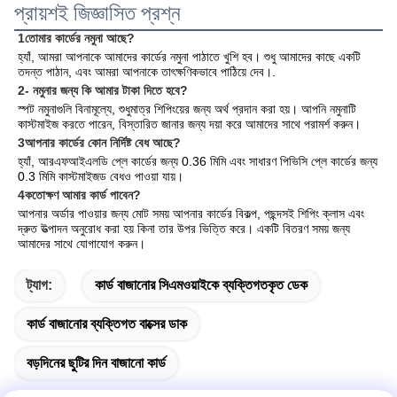
প্রায়শই জিজ্ঞাসিত প্রশ্ন
1তোমার কার্ডের নমুনা আছে?
হ্যাঁ, আমরা আপনাকে আমাদের কার্ডের নমুনা পাঠাতে খুশি হব। শুধু আমাদের কাছে একটি 
তদন্ত পাঠান, এবং আমরা আপনাকে তাৎক্ষণিকভাবে পাঠিয়ে দেব।
.
2- নমুনার জন্য কি আমার টাকা দিতে হবে?
স্পট নমুনাগুলি বিনামূল্যে, শুধুমাত্র শিপিংয়ের জন্য অর্থ প্রদান করা হয়। আপনি নমুনাটি 
কাস্টমাইজ করতে পারেন, বিস্তারিত জানার জন্য দয়া করে আমাদের সাথে পরামর্শ করুন।
3আপনার কার্ডের কোন নির্দিষ্ট বেধ আছে?
হ্যাঁ, আরএফআইএলডি প্লে কার্ডের জন্য 0.36 মিমি এবং সাধারণ পিভিসি প্লে কার্ডের জন্য 
0.3 মিমি কাস্টমাইজড বেধও পাওয়া যায়।
4কতোক্ষণ আমার কার্ড পাবেন?
আপনার অর্ডার পাওয়ার জন্য মোট সময় আপনার কার্ডের বিকল্প, পছন্দসই শিপিং ক্লাস এবং 
দ্রুত উত্পাদন অনুরোধ করা হয় কিনা তার উপর ভিত্তি করে। একটি বিতরণ সময় জন্য 
আমাদের সাথে যোগাযোগ করুন।
ট্যাগ:
কার্ড বাজানোর সিএমওয়াইকে ব্যক্তিগতকৃত ডেক
কার্ড বাজানোর ব্যক্তিগত বাক্সের ডাক
বড়দিনের ছুটির দিন বাজানো কার্ড