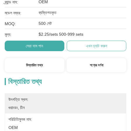
OEM
ব্র্যান্ড নাম:
ব্যক্তিগতকৃত
মডেল নম্বর:
500 সেট
MOQ:
$2.25/sets 500-999 sets
মূল্য:
সেরা দাম পান
এখন চ্যাট করুন
বিস্তারিত তথ্য
পণ্যের বর্ণনা
বিস্তারিত তথ্য
উৎপত্তি স্থল:
গুয়াংডং, চীন
পরিচিতিমুলক নাম:
OEM