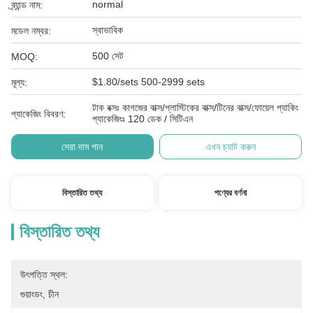
normal
ব্র্যান্ড নাম:
স্বাভাবিক
মডেল নম্বর:
500 সেট
MOQ:
$1.80/sets 500-2999 sets
মূল্য:
টাক বক্সঃ কাগজের বাক্স/প্লাস্টিকের বাক্স/টিনের বাক্স/ফোয়েল প্যাকিং
প্যাকেজিং বিবরণ:
প্যাকেজিংঃ 120 ডেক / সিটিএন
সেরা দাম পান
এখন চ্যাট করুন
বিস্তারিত তথ্য
পণ্যের বর্ণনা
বিস্তারিত তথ্য
উৎপত্তি স্থল:
গুয়াংডং, চীন