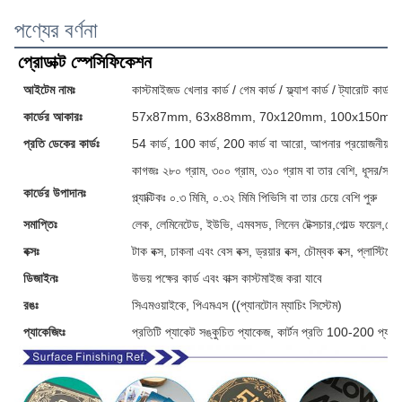
পণ্যের বর্ণনা
প্রোডাক্ট স্পেসিফিকেশন
আইটেম নামঃ
কাস্টমাইজড খেলার কার্ড / গেম কার্ড / ফ্ল্যাশ কার্ড / ট্যারোট কার্ড / 
কার্ডের আকারঃ
57x87mm, 63x88mm, 70x120mm, 100x150mm অথবা
প্রতি ডেকের কার্ডঃ
54 কার্ড, 100 কার্ড, 200 কার্ড বা আরো, আপনার প্রয়োজনীয়তা 
কাগজঃ ২৮০ গ্রাম, ৩০০ গ্রাম, ৩১০ গ্রাম বা তার বেশি, ধূসর/সা
কার্ডের উপাদানঃ
প্ল্যাক্টিকঃ ০.৩ মিমি, ০.৩২ মিমি পিভিসি বা তার চেয়ে বেশি পুরু
সমাপ্তিঃ
লেক, লেমিনেটেড, ইউভি, এমবসড, লিনেন টেক্সচার,গোল্ড ফয়েল,গোল
বক্সঃ
টাক বক্স, ঢাকনা এবং বেস বক্স, ড্রয়ার বক্স, চৌম্বক বক্স, প্লাস্টি
ডিজাইনঃ
উভয় পক্ষের কার্ড এবং বাক্স কাস্টমাইজ করা যাবে
রঙঃ
সিএমওয়াইকে, পিএমএস ((প্যানটোন ম্যাচিং সিস্টেম)
প্যাকেজিংঃ
প্রতিটি প্যাকেট সঙ্কুচিত প্যাকেজ, কার্টন প্রতি 100-200 প্যাক