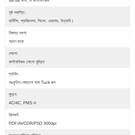
54-56 কার্ড, বা কাস্টমাইজড
পৃষ্ঠ সমাপ্তি:
বার্নিশিং, ল্যামিনেশন, লিনেন, এমবসড, ইত্যাদি।
নিজস্ব নকশা:
গ্রহণ করো
লোগো:
কাস্টমাইজড লোগো মুদ্রিত
প্যাকিং:
সঙ্কুচিত-মোড়ানো সঙ্গে Tuck বক্স
মুদ্রণ:
4C/4C, PMS রং
শিল্পকর্ম:
PDF/AI/CDR/PSD 300dpi