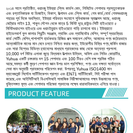
২০১৪ সালে প্রতিষ্ঠিত, গুয়াংজু ইউহুয়া প্লেিং কার্ডস কোং, লিমিটেড পেশাদার প্রস্তুতকারক 
এবং রপ্তানিকারক যা ডিজাইন, বিকাশ, উত্পাদন এবং প্লেিং কার্ড, গেম কার্ড,বোর্ড গেমসগুয়াংজু 
শহরের পূর্ব দিকে অবস্থিত, ইউহুয়া পরিবহন সংযোগে সুবিধাজনক অ্যাক্সেস আছে, গুয়াংজু 
মেট্রোর লাইন 13, শাকুন স্টেশন থেকে মাত্র 5 মিনিট দূরে,রাউন্ড-সিটি হাইওয়েতে ৫ 
মিনিটগুয়াংশেন হাইওয়ে এবং গুয়াংইয়ুয়ান হাইওয়েতে গাড়ি চালানো যায়। ইউহুয়াতে 
হাইডেলবার্গ ফুল কালার প্রিন্টিং সরঞ্জাম, ল্যাকিং এবং ল্যামিনেটর মেশিন, সম্পূর্ণ স্বয়ংক্রিয় 
কার্ড সোর্টিং মেশিন,পাশাপাশি হার্ডকভার রিজিড বক্স সমাবেশ মেশিন, আমাদের পণ্য কঠোরভাবে 
আন্তর্জাতিক মানের মান মেনে চলতে নিশ্চিত করার জন্য, ইউরোপীয় বিক্রি পণ্য,মার্কিন বাজার 
এবং সারা বিশ্বের বিভিন্ন চ্যানেলের মাধ্যমে গ্রাহকদের কাছ থেকে অত্যন্ত প্রশংসা. 
10,000 বর্গ মিটার এলাকা জুড়ে বিদ্যমান উত্পাদন উদ্ভিদ, অফিস এবং লিভিং কোয়ার্টার, 
Yuhua একটি চমৎকার দল 15 পেশাদার এবং 100 টিরও বেশি দক্ষ শ্রমিক গঠিত 
আছে,সমস্ত কর্মী মুদ্রণ পেশাগত জ্ঞান উপর ভাল প্রশিক্ষিত, পণ্য এবং দক্ষতা সর্বোত্তম 
সেবা মান অনুযায়ী গ্রাহকদের পরিবেশন করা. উপরন্তু Yuhua ISO1400 মান 
ম্যানেজমেন্ট সিস্টেম সার্টিফিকেশন প্রাপ্ত এবং EN71 সার্টিফিকেট, সিই পরীক্ষা পাস 
করেছে,এবং আইসিটিআই বিএসসিআই সামাজিক নিরীক্ষাআমাদের লক্ষ্য উচ্চমানের পণ্য, 
যুক্তিসঙ্গত মূল্য এবং পেশাদার পরিষেবা প্রদানের লক্ষ্যে ধারাবাহিকভাবে এগিয়ে যাওয়া।