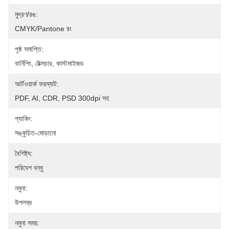
মুদ্রণ/রঙ:
CMYK/Pantone রং
পৃষ্ঠ সমাপ্তি:
বার্নিশিং, টেক্সচার, কাস্টমাইজড
আর্টওয়ার্ক ফরম্যাট:
PDF, AI, CDR, PSD 300dpi সহ
প্যাকিং:
সঙ্কুচিত-মোড়ানো
বৈশিষ্ট্য:
পরিবেশ বন্ধু
নমুনা:
উপলব্ধ
নমুনা সময়: