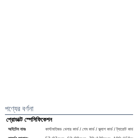
পণ্যের বর্ণনা
প্রোডাক্ট স্পেসিফিকেশন
আইটেম নামঃ
কাস্টমাইজড খেলার কার্ড / গেম কার্ড / ফ্ল্যাশ কার্ড / ট্যারোট কার্ড / 