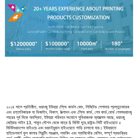
২০১৪ সালে প্রতিষ্ঠিত, গুয়াংজু ইউহুয়া প্লেিং কার্ডস কোং, লিমিটেড পেশাদার প্রস্তুতকারক 
এবং রপ্তানিকারক যা ডিজাইন, বিকাশ, উত্পাদন এবং প্লেিং কার্ড, গেম কার্ড,বোর্ড গেমসগুয়াংজু 
শহরের পূর্ব দিকে অবস্থিত, ইউহুয়া পরিবহন সংযোগে সুবিধাজনক অ্যাক্সেস আছে, গুয়াংজু 
মেট্রোর লাইন 13, শাকুন স্টেশন থেকে মাত্র 5 মিনিট দূরে,রাউন্ড-সিটি হাইওয়েতে ৫ 
মিনিটগুয়াংশেন হাইওয়ে এবং গুয়াংইয়ুয়ান হাইওয়েতে গাড়ি চালানো যায়। ইউহুয়াতে 
হাইডেলবার্গ ফুল কালার প্রিন্টিং সরঞ্জাম, ল্যাকিং এবং ল্যামিনেটর মেশিন, সম্পূর্ণ স্বয়ংক্রিয় 