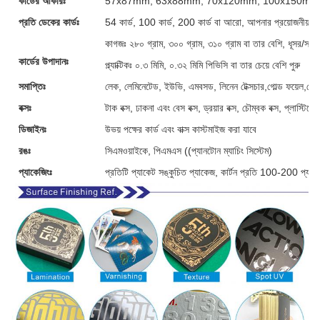
কার্ডের আকারঃ
57x87mm, 63x88mm, 70x120mm, 100x150mm অথবা
প্রতি ডেকের কার্ডঃ
54 কার্ড, 100 কার্ড, 200 কার্ড বা আরো, আপনার প্রয়োজনীয়তা 
কাগজঃ ২৮০ গ্রাম, ৩০০ গ্রাম, ৩১০ গ্রাম বা তার বেশি, ধূসর/সা
কার্ডের উপাদানঃ
প্ল্যাক্টিকঃ ০.৩ মিমি, ০.৩২ মিমি পিভিসি বা তার চেয়ে বেশি পুরু
সমাপ্তিঃ
লেক, লেমিনেটেড, ইউভি, এমবসড, লিনেন টেক্সচার,গোল্ড ফয়েল,গোল
বক্সঃ
টাক বক্স, ঢাকনা এবং বেস বক্স, ড্রয়ার বক্স, চৌম্বক বক্স, প্লাস্টি
ডিজাইনঃ
উভয় পক্ষের কার্ড এবং বাক্স কাস্টমাইজ করা যাবে
রঙঃ
সিএমওয়াইকে, পিএমএস ((প্যানটোন ম্যাচিং সিস্টেম)
প্যাকেজিংঃ
প্রতিটি প্যাকেট সঙ্কুচিত প্যাকেজ, কার্টন প্রতি 100-200 প্যাক