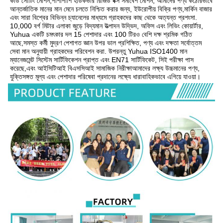
কার্ড সোর্টিং মেশিন,পাশাপাশি হার্ডকভার রিজিড বক্স সমাবেশ মেশিন, আমাদের পণ্য কঠোরভাবে 
আন্তর্জাতিক মানের মান মেনে চলতে নিশ্চিত করার জন্য, ইউরোপীয় বিক্রি পণ্য,মার্কিন বাজার 
এবং সারা বিশ্বের বিভিন্ন চ্যানেলের মাধ্যমে গ্রাহকদের কাছ থেকে অত্যন্ত প্রশংসা. 
10,000 বর্গ মিটার এলাকা জুড়ে বিদ্যমান উত্পাদন উদ্ভিদ, অফিস এবং লিভিং কোয়ার্টার, 
Yuhua একটি চমৎকার দল 15 পেশাদার এবং 100 টিরও বেশি দক্ষ শ্রমিক গঠিত 
আছে,সমস্ত কর্মী মুদ্রণ পেশাগত জ্ঞান উপর ভাল প্রশিক্ষিত, পণ্য এবং দক্ষতা সর্বোত্তম 
সেবা মান অনুযায়ী গ্রাহকদের পরিবেশন করা. উপরন্তু Yuhua ISO1400 মান 
ম্যানেজমেন্ট সিস্টেম সার্টিফিকেশন প্রাপ্ত এবং EN71 সার্টিফিকেট, সিই পরীক্ষা পাস 
করেছে,এবং আইসিটিআই বিএসসিআই সামাজিক নিরীক্ষাআমাদের লক্ষ্য উচ্চমানের পণ্য, 
যুক্তিসঙ্গত মূল্য এবং পেশাদার পরিষেবা প্রদানের লক্ষ্যে ধারাবাহিকভাবে এগিয়ে যাওয়া।