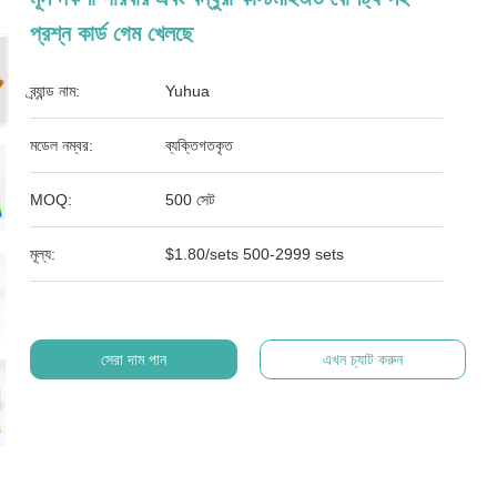
প্রশ্ন কার্ড গেম খেলছে
ব্র্যান্ড নাম:
Yuhua
মডেল নম্বর:
ব্যক্তিগতকৃত
MOQ:
500 সেট
মূল্য:
$1.80/sets 500-2999 sets
সেরা দাম পান
এখন চ্যাট করুন