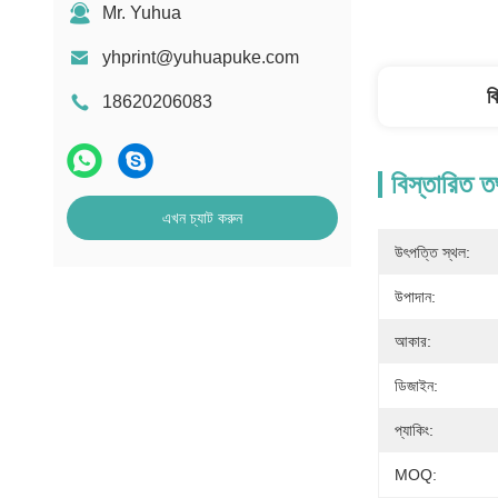
Mr. Yuhua
yhprint@yuhuapuke.com
ব
18620206083
বিস্তারিত ত
এখন চ্যাট করুন
উৎপত্তি স্থল:
উপাদান:
আকার:
ডিজাইন:
প্যাকিং:
MOQ: