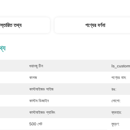
িস্তারিত তথ্য
পণ্যের বর্ণনা
থ্য
গুয়াংজু চীন
Is_custom
কাগজ
পণ্যের নাম:
কাস্টমাইজড সাইজ
রঙ:
কাস্টম ডিজাইন
লোগো:
কাস্টমাইজড প্যাকিং
ব্যবহার:
500 সেট
মুদ্রণ: