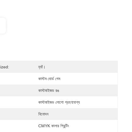
ized:
হ্যাঁ।
কাস্টম বোর্ড গেম
কাস্টমাইজড রঙ
কাস্টমাইজড লোগো গ্রহণযোগ্য
বিনোদন
CMYK কালার প্রিন্টিং