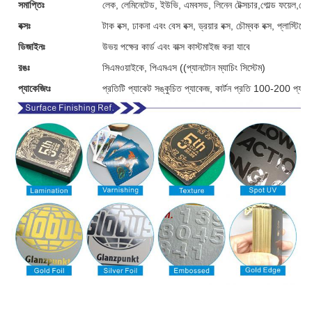
সমাপ্তিঃ
লেক, লেমিনেটেড, ইউভি, এমবসড, লিনেন টেক্সচার,গোল্ড ফয়েল,গোল
বক্সঃ
টাক বক্স, ঢাকনা এবং বেস বক্স, ড্রয়ার বক্স, চৌম্বক বক্স, প্লাস্টি
ডিজাইনঃ
উভয় পক্ষের কার্ড এবং বাক্স কাস্টমাইজ করা যাবে
রঙঃ
সিএমওয়াইকে, পিএমএস ((প্যানটোন ম্যাচিং সিস্টেম)
প্যাকেজিংঃ
প্রতিটি প্যাকেট সঙ্কুচিত প্যাকেজ, কার্টন প্রতি 100-200 প্যাক