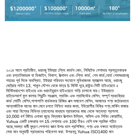
২০১৪ সালে প্রতিষ্ঠিত, গুয়াংজু ইউহুয়া প্লেিং কার্ডস কোং, লিমিটেড পেশাদার প্রস্তুতকারক 
এবং রপ্তানিকারক যা ডিজাইন, বিকাশ, উত্পাদন এবং প্লেিং কার্ড, গেম কার্ড,বোর্ড গেমসগুয়াংজু 
শহরের পূর্ব দিকে অবস্থিত, ইউহুয়া পরিবহন সংযোগে সুবিধাজনক অ্যাক্সেস আছে, গুয়াংজু 
মেট্রোর লাইন 13, শাকুন স্টেশন থেকে মাত্র 5 মিনিট দূরে,রাউন্ড-সিটি হাইওয়েতে ৫ 
মিনিটগুয়াংশেন হাইওয়ে এবং গুয়াংইয়ুয়ান হাইওয়েতে গাড়ি চালানো যায়। ইউহুয়াতে 
হাইডেলবার্গ ফুল কালার প্রিন্টিং সরঞ্জাম, ল্যাকিং এবং ল্যামিনেটর মেশিন, সম্পূর্ণ স্বয়ংক্রিয় 
কার্ড সোর্টিং মেশিন,পাশাপাশি হার্ডকভার রিজিড বক্স সমাবেশ মেশিন, আমাদের পণ্য কঠোরভাবে 
আন্তর্জাতিক মানের মান মেনে চলতে নিশ্চিত করার জন্য, ইউরোপীয় বিক্রি পণ্য,মার্কিন বাজার 
এবং সারা বিশ্বের বিভিন্ন চ্যানেলের মাধ্যমে গ্রাহকদের কাছ থেকে অত্যন্ত প্রশংসা. 
10,000 বর্গ মিটার এলাকা জুড়ে বিদ্যমান উত্পাদন উদ্ভিদ, অফিস এবং লিভিং কোয়ার্টার, 
Yuhua একটি চমৎকার দল 15 পেশাদার এবং 100 টিরও বেশি দক্ষ শ্রমিক গঠিত 
আছে,সমস্ত কর্মী মুদ্রণ পেশাগত জ্ঞান উপর ভাল প্রশিক্ষিত, পণ্য এবং দক্ষতা সর্বোত্তম 
সেবা মান অনুযায়ী গ্রাহকদের পরিবেশন করা. উপরন্তু Yuhua ISO1400 মান 