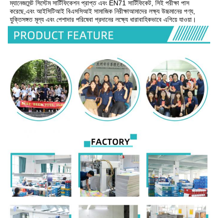
ম্যানেজমেন্ট সিস্টেম সার্টিফিকেশন প্রাপ্ত এবং EN71 সার্টিফিকেট, সিই পরীক্ষা পাস 
করেছে,এবং আইসিটিআই বিএসসিআই সামাজিক নিরীক্ষাআমাদের লক্ষ্য উচ্চমানের পণ্য, 
যুক্তিসঙ্গত মূল্য এবং পেশাদার পরিষেবা প্রদানের লক্ষ্যে ধারাবাহিকভাবে এগিয়ে যাওয়া।