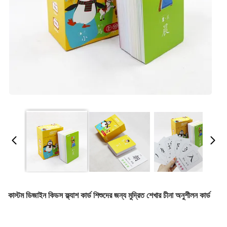
কাস্টম ডিজাইন কিডস ফ্ল্যাশ কার্ড শিশুদের জন্য মুদ্রিত শেখার চীনা অনুশীলন কার্ড