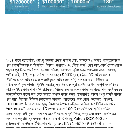
২০১৪ সালে প্রতিষ্ঠিত, গুয়াংজু ইউহুয়া প্লেিং কার্ডস কোং, লিমিটেড পেশাদার প্রস্তুতকারক 
এবং রপ্তানিকারক যা ডিজাইন, বিকাশ, উত্পাদন এবং প্লেিং কার্ড, গেম কার্ড,বোর্ড গেমসগুয়াংজু 
শহরের পূর্ব দিকে অবস্থিত, ইউহুয়া পরিবহন সংযোগে সুবিধাজনক অ্যাক্সেস আছে, গুয়াংজু 
মেট্রো লাইন 13, শাকুন স্টেশন থেকে মাত্র 5 মিনিট দূরে,রাউন্ড-সিটি হাইওয়েতে ৫ 
মিনিটগুয়াংশেন হাইওয়ে এবং গুয়াংইয়ুয়ান হাইওয়েতে গাড়ি চালানো যায়। ইউহুয়াতে 
হাইডেলবার্গ ফুল কালার প্রিন্টিং সরঞ্জাম, ল্যাকিং এবং ল্যামিনেটর মেশিন, সম্পূর্ণ স্বয়ংক্রিয় 
কার্ড সোর্টিং মেশিন,পাশাপাশি হার্ডকভার রিজিড বক্স সমাবেশ মেশিন, আমাদের পণ্য কঠোরভাবে 
আন্তর্জাতিক মানের মান মেনে চলতে নিশ্চিত করার জন্য, ইউরোপীয় বিক্রি পণ্য,মার্কিন বাজার 
এবং সারা বিশ্বের বিভিন্ন চ্যানেলের মাধ্যমে গ্রাহকদের কাছ থেকে অত্যন্ত প্রশংসা. 
10,000 বর্গ মিটার এলাকা জুড়ে বিদ্যমান উত্পাদন উদ্ভিদ, অফিস এবং লিভিং কোয়ার্টার, 
Yuhua একটি চমৎকার দল 15 পেশাদার এবং 100 টিরও বেশি দক্ষ শ্রমিক গঠিত 
আছে,সমস্ত কর্মী মুদ্রণ পেশাগত জ্ঞান উপর ভাল প্রশিক্ষিত, পণ্য এবং দক্ষতা সর্বোত্তম 
সেবা মান অনুযায়ী গ্রাহকদের পরিবেশন করা. উপরন্তু Yuhua ISO1400 মান 
ম্যানেজমেন্ট সিস্টেম সার্টিফিকেশন প্রাপ্ত এবং EN71 সার্টিফিকেট, সিই পরীক্ষা পাস 