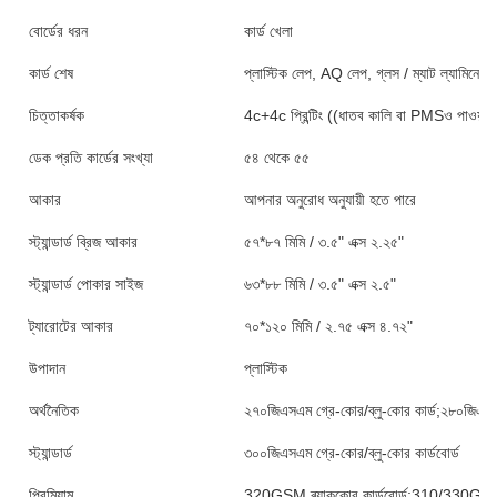
বোর্ডের ধরন
কার্ড খেলা
কার্ড শেষ
প্লাস্টিক লেপ, AQ লেপ, গ্লস / ম্যাট ল্যামিনেশন, 
চিত্তাকর্ষক
4c+4c প্রিন্টিং ((ধাতব কালি বা PMSও পাওয়া যা
ডেক প্রতি কার্ডের সংখ্যা
৫৪ থেকে ৫৫
আকার
আপনার অনুরোধ অনুযায়ী হতে পারে
স্ট্যান্ডার্ড ব্রিজ আকার
৫৭*৮৭ মিমি / ৩.৫" এক্স ২.২৫"
স্ট্যান্ডার্ড পোকার সাইজ
৬৩*৮৮ মিমি / ৩.৫" এক্স ২.৫"
ট্যারোটের আকার
৭০*১২০ মিমি / ২.৭৫ এক্স ৪.৭২"
উপাদান
প্লাস্টিক
অর্থনৈতিক
২৭০জিএসএম গ্রে-কোর/ব্লু-কোর কার্ড;২৮০জিএসএম
স্ট্যান্ডার্ড
৩০০জিএসএম গ্রে-কোর/ব্লু-কোর কার্ডবোর্ড
প্রিমিয়াম
320GSM ব্ল্যাককোর কার্ডবোর্ড;310/330GSM ব্