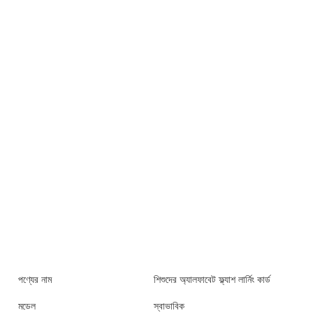
পণ্যের নাম
শিশুদের অ্যালফাবেট ফ্ল্যাশ লার্নিং কার্ড
মডেল
স্বাভাবিক