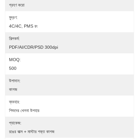
গ্রহণ করো
মুদ্রণ:
4C/4C, PMS রং
শিল্পকর্ম:
PDF/AI/CDR/PSD 300dpi
MOQ:
500
উপাদান:
কাগজ
ব্যবহার:
শিশুদের খেলনা উপহার
প্যাকেজ:
রঙের বাক্স + মাস্টার শক্ত কাগজ