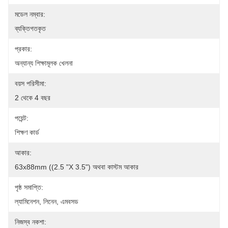
মডেল নম্বার:
ব্যক্তিগতকৃত
প্রকার:
অন্যান্য শিক্ষামূলক খেলনা
বয়স পরিসীমা:
2 থেকে 4 বছর
পয়েন্ট:
শিক্ষণ কার্ড
আকার:
63x88mm ((2.5 "x 3.5") অথবা কাস্টম আকার
পৃষ্ঠ সমাপ্তি:
ল্যামিনেশন, লিনেন, এমবসড
নিজস্ব নকশা: