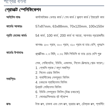
পণ্যের বর্ণনা
প্রোডাক্ট স্পেসিফিকেশন
আইটেম নামঃ
কাস্টমাইজড খেলার কার্ড / গেম কার্ড / ফ্ল্যাশ কার্ড / ট্যারোট কার্ড / 
কার্ডের আকারঃ
57x87mm, 63x88mm, 70x120mm, 100x150mm অথবা
প্রতি ডেকের কার্ডঃ
54 কার্ড, 100 কার্ড, 200 কার্ড বা আরো, আপনার প্রয়োজনীয়তা 
কাগজঃ ২৮০ গ্রাম, ৩০০ গ্রাম, ৩১০ গ্রাম বা তার বেশি, ধূসর/সা
কার্ডের উপাদানঃ
প্ল্যাক্টিকঃ ০.৩ মিমি, ০.৩২ মিমি পিভিসি বা তার চেয়ে বেশি পুরু
লেক, লেমিনেটেড, ইউভি, এমবসড, লিনেন টেক্সচার,গোল্ড ফয়েল,গোল
1. গ্লোসি ল্যাক / মসৃণ সমাপ্তি
2. লিনেন এয়ার ফিনিস
3. প্লাস্টিকের লেপযুক্ত ফিনিস
সমাপ্তিঃ
4. চকচকে ল্যামিনেশন ফিনিস
5ম্যাট লেমিনেশন ফিনিস
6. ইউভি লেপযুক্ত ফিনিস (উচ্চ চকচকে)
7. সোনার/সিলভার হট স্ট্যাম্প
বক্সঃ
টাক বক্স, ঢাকনা এবং বেস বক্স, ড্রয়ার বক্স, চৌম্বক বক্স, প্লাস্টি