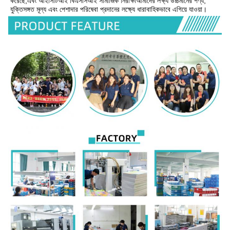
করেছে,এবং আইসিটিআই বিএসসিআই সামাজিক নিরীক্ষাআমাদের লক্ষ্য উচ্চমানের পণ্য, 
যুক্তিসঙ্গত মূল্য এবং পেশাদার পরিষেবা প্রদানের লক্ষ্যে ধারাবাহিকভাবে এগিয়ে যাওয়া।