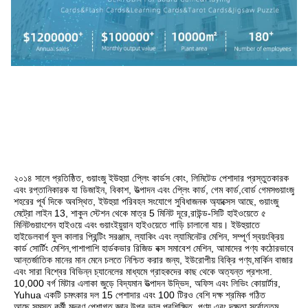
২০১৪ সালে প্রতিষ্ঠিত, গুয়াংজু ইউহুয়া প্লেিং কার্ডস কোং, লিমিটেড পেশাদার প্রস্তুতকারক 
এবং রপ্তানিকারক যা ডিজাইন, বিকাশ, উত্পাদন এবং প্লেিং কার্ড, গেম কার্ড,বোর্ড গেমসগুয়াংজু 
শহরের পূর্ব দিকে অবস্থিত, ইউহুয়া পরিবহন সংযোগে সুবিধাজনক অ্যাক্সেস আছে, গুয়াংজু 
মেট্রো লাইন 13, শাকুন স্টেশন থেকে মাত্র 5 মিনিট দূরে,রাউন্ড-সিটি হাইওয়েতে ৫ 
মিনিটগুয়াংশেন হাইওয়ে এবং গুয়াংইয়ুয়ান হাইওয়েতে গাড়ি চালানো যায়। ইউহুয়াতে 
হাইডেলবার্গ ফুল কালার প্রিন্টিং সরঞ্জাম, ল্যাকিং এবং ল্যামিনেটর মেশিন, সম্পূর্ণ স্বয়ংক্রিয় 
কার্ড সোর্টিং মেশিন,পাশাপাশি হার্ডকভার রিজিড বক্স সমাবেশ মেশিন, আমাদের পণ্য কঠোরভাবে 
আন্তর্জাতিক মানের মান মেনে চলতে নিশ্চিত করার জন্য, ইউরোপীয় বিক্রি পণ্য,মার্কিন বাজার 
এবং সারা বিশ্বের বিভিন্ন চ্যানেলের মাধ্যমে গ্রাহকদের কাছ থেকে অত্যন্ত প্রশংসা. 
10,000 বর্গ মিটার এলাকা জুড়ে বিদ্যমান উত্পাদন উদ্ভিদ, অফিস এবং লিভিং কোয়ার্টার, 
Yuhua একটি চমৎকার দল 15 পেশাদার এবং 100 টিরও বেশি দক্ষ শ্রমিক গঠিত 
আছে,সমস্ত কর্মী মুদ্রণ পেশাগত জ্ঞান উপর ভাল প্রশিক্ষিত, পণ্য এবং দক্ষতা সর্বোত্তম 