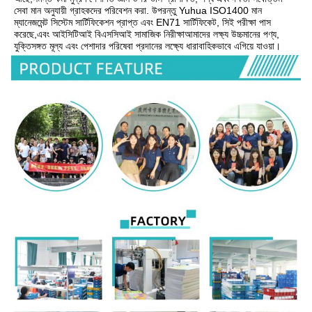
সেবা মান অনুযায়ী গ্রাহকদের পরিবেশন করা. উপরন্তু Yuhua ISO1400 মান 
ম্যানেজমেন্ট সিস্টেম সার্টিফিকেশন প্রাপ্ত এবং EN71 সার্টিফিকেট, সিই পরীক্ষা পাস 
করেছে,এবং আইসিটিআই বিএসসিআই সামাজিক নিরীক্ষাআমাদের লক্ষ্য উচ্চমানের পণ্য, 
যুক্তিসঙ্গত মূল্য এবং পেশাদার পরিষেবা প্রদানের লক্ষ্যে ধারাবাহিকভাবে এগিয়ে যাওয়া।