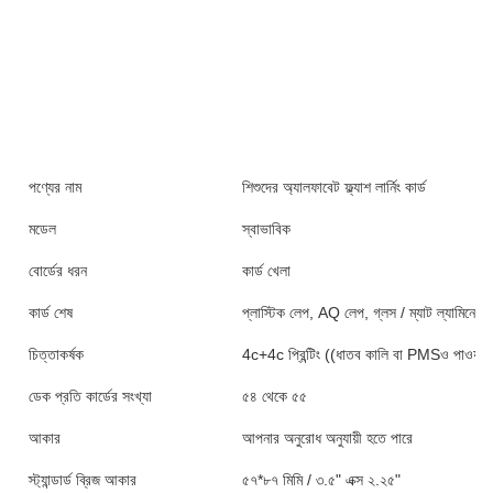
পণ্যের নাম
শিশুদের অ্যালফাবেট ফ্ল্যাশ লার্নিং কার্ড
মডেল
স্বাভাবিক
বোর্ডের ধরন
কার্ড খেলা
কার্ড শেষ
প্লাস্টিক লেপ, AQ লেপ, গ্লস / ম্যাট ল্যামিনেশন, 
চিত্তাকর্ষক
4c+4c প্রিন্টিং ((ধাতব কালি বা PMSও পাওয়া যা
ডেক প্রতি কার্ডের সংখ্যা
৫৪ থেকে ৫৫
আকার
আপনার অনুরোধ অনুযায়ী হতে পারে
স্ট্যান্ডার্ড ব্রিজ আকার
৫৭*৮৭ মিমি / ৩.৫" এক্স ২.২৫"