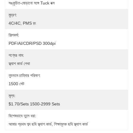
সঙ্কুচিত-মোড়ানো সঙ্গে Tuck বক্স
মুদ্রণ:
4C/4C, PMS রং
শিল্পকর্ম:
PDF/AI/CDR/PSD 300dpi
পণ্যের নাম:
ফ্ল্যাশ কার্ড শেখা
ন্যূনতম চাহিদার পরিমাণ:
1500 সেট
মূল্য:
$1.70/sets 1500-2999 Sets
বিশেষভাবে তুলে ধরা:
আমার প্রথম শব্দ ছবি ফ্ল্যাশ কার্ড
, 
শিক্ষামূলক ছবি ফ্ল্যাশ কার্ড