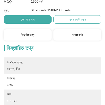
1500 সেট
MOQ:
$1.70/sets 1500-2999 sets
মূল্য:
সেরা দাম পান
এখন চ্যাট করুন
বিস্তারিত তথ্য
পণ্যের বর্ণনা
বিস্তারিত তথ্য
উৎপত্তি স্থল:
গুয়াংডং, চীন
উপাদান:
কাগজ
বয়স:
৪-৬ বছর