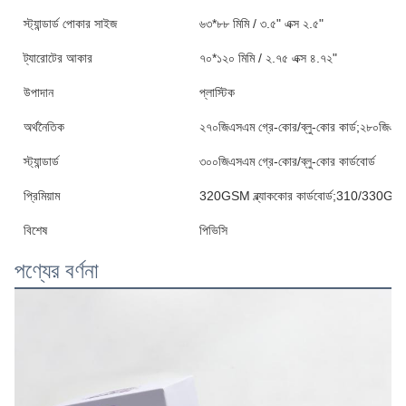
স্ট্যান্ডার্ড পোকার সাইজ
৬৩*৮৮ মিমি / ৩.৫" এক্স ২.৫"
ট্যারোটের আকার
৭০*১২০ মিমি / ২.৭৫ এক্স ৪.৭২"
উপাদান
প্লাস্টিক
অর্থনৈতিক
২৭০জিএসএম গ্রে-কোর/ব্লু-কোর কার্ড;২৮০জিএসএম
স্ট্যান্ডার্ড
৩০০জিএসএম গ্রে-কোর/ব্লু-কোর কার্ডবোর্ড
প্রিমিয়াম
320GSM ব্ল্যাককোর কার্ডবোর্ড;310/330GSM ব্
বিশেষ
পিভিসি
পণ্যের বর্ণনা