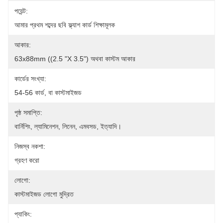
পয়েন্ট:
আমার প্রথম শব্দের ছবি ফ্ল্যাশ কার্ড শিক্ষামূলক
আকার:
63x88mm ((2.5 "x 3.5") অথবা কাস্টম আকার
কার্ডের সংখ্যা:
54-56 কার্ড, বা কাস্টমাইজড
পৃষ্ঠ সমাপ্তি:
বার্নিশিং, ল্যামিনেশন, লিনেন, এমবসড, ইত্যাদি।
নিজস্ব নকশা:
গ্রহণ করো
লোগো:
কাস্টমাইজড লোগো মুদ্রিত
প্যাকিং: