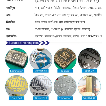
প্ল্যাক্টিকঃ ০.৩ মিমি, ০.৩২ মিমি পিভিসি বা তার চেয়ে বেশি পুরু
সমাপ্তিঃ
লেক, লেমিনেটেড, ইউভি, এমবসড, লিনেন টেক্সচার,গোল্ড ফয়েল,গোল
বক্সঃ
টাক বক্স, ঢাকনা এবং বেস বক্স, ড্রয়ার বক্স, চৌম্বক বক্স, প্লাস্টি
ডিজাইনঃ
উভয় পক্ষের কার্ড এবং বাক্স কাস্টমাইজ করা যাবে
রঙঃ
সিএমওয়াইকে, পিএমএস ((প্যানটোন ম্যাচিং সিস্টেম)
প্যাকেজিংঃ
প্রতিটি প্যাকেট সঙ্কুচিত প্যাকেজ, কার্টন প্রতি 100-200 প্যাক