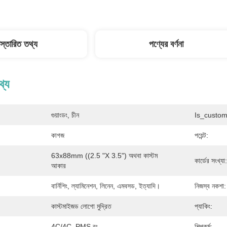
িস্তারিত তথ্য
পণ্যের বর্ণনা
থ্য
গুয়াংডং, চীন
Is_custom
কাগজ
পয়েন্ট:
63x88mm ((2.5 "x 3.5") অথবা কাস্টম 
কার্ডের সংখ্যা:
আকার
বার্নিশিং, ল্যামিনেশন, লিনেন, এমবসড, ইত্যাদি।
নিজস্ব নকশা:
কাস্টমাইজড লোগো মুদ্রিত
প্যাকিং:
4C/4C, PMS রং
শিল্পকর্ম: