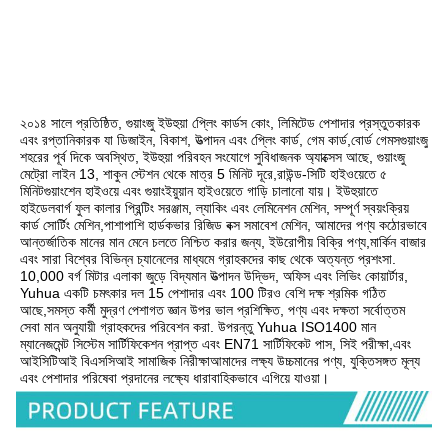
২০১৪ সালে প্রতিষ্ঠিত, গুয়াংজু ইউহুয়া প্লেিং কার্ডস কোং, লিমিটেড পেশাদার প্রস্তুতকারক 
এবং রপ্তানিকারক যা ডিজাইন, বিকাশ, উত্পাদন এবং প্লেিং কার্ড, গেম কার্ড,বোর্ড গেমসগুয়াংজু 
শহরের পূর্ব দিকে অবস্থিত, ইউহুয়া পরিবহন সংযোগে সুবিধাজনক অ্যাক্সেস আছে, গুয়াংজু 
মেট্রো লাইন 13, শাকুন স্টেশন থেকে মাত্র 5 মিনিট দূরে,রাউন্ড-সিটি হাইওয়েতে ৫ 
মিনিটগুয়াংশেন হাইওয়ে এবং গুয়াংইয়ুয়ান হাইওয়েতে গাড়ি চালানো যায়। ইউহুয়াতে 
হাইডেলবার্গ ফুল কালার প্রিন্টিং সরঞ্জাম, ল্যাকিং এবং লেমিনেশন মেশিন, সম্পূর্ণ স্বয়ংক্রিয় 
কার্ড সোর্টিং মেশিন,পাশাপাশি হার্ডকভার রিজিড বক্স সমাবেশ মেশিন, আমাদের পণ্য কঠোরভাবে 
আন্তর্জাতিক মানের মান মেনে চলতে নিশ্চিত করার জন্য, ইউরোপীয় বিক্রি পণ্য,মার্কিন বাজার 
এবং সারা বিশ্বের বিভিন্ন চ্যানেলের মাধ্যমে গ্রাহকদের কাছ থেকে অত্যন্ত প্রশংসা. 
10,000 বর্গ মিটার এলাকা জুড়ে বিদ্যমান উত্পাদন উদ্ভিদ, অফিস এবং লিভিং কোয়ার্টার, 
Yuhua একটি চমৎকার দল 15 পেশাদার এবং 100 টিরও বেশি দক্ষ শ্রমিক গঠিত 
আছে,সমস্ত কর্মী মুদ্রণ পেশাগত জ্ঞান উপর ভাল প্রশিক্ষিত, পণ্য এবং দক্ষতা সর্বোত্তম 
সেবা মান অনুযায়ী গ্রাহকদের পরিবেশন করা. উপরন্তু Yuhua ISO1400 মান 
ম্যানেজমেন্ট সিস্টেম সার্টিফিকেশন প্রাপ্ত এবং EN71 সার্টিফিকেট পাস, সিই পরীক্ষা,এবং 
আইসিটিআই বিএসসিআই সামাজিক নিরীক্ষাআমাদের লক্ষ্য উচ্চমানের পণ্য, যুক্তিসঙ্গত মূল্য 
এবং পেশাদার পরিষেবা প্রদানের লক্ষ্যে ধারাবাহিকভাবে এগিয়ে যাওয়া।