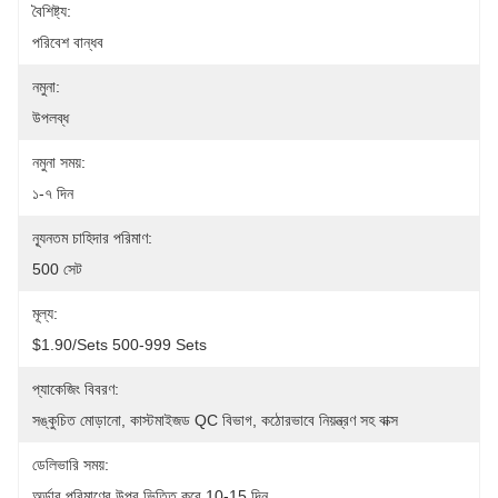
বৈশিষ্ট্য:
পরিবেশ বান্ধব
নমুনা:
উপলব্ধ
নমুনা সময়:
১-৭ দিন
ন্যূনতম চাহিদার পরিমাণ:
500 সেট
মূল্য:
$1.90/sets 500-999 Sets
প্যাকেজিং বিবরণ:
সঙ্কুচিত মোড়ানো, কাস্টমাইজড QC বিভাগ, কঠোরভাবে নিয়ন্ত্রণ সহ বাক্স
ডেলিভারি সময়:
অর্ডার পরিমাণের উপর ভিত্তি করে 10-15 দিন