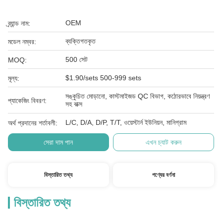
OEM
ব্র্যান্ড নাম:
ব্যক্তিগতকৃত
মডেল নম্বর:
500 সেট
MOQ:
$1.90/sets 500-999 sets
মূল্য:
সঙ্কুচিত মোড়ানো, কাস্টমাইজড QC বিভাগ, কঠোরভাবে নিয়ন্ত্রণ
প্যাকেজিং বিবরণ:
সহ বাক্স
L/C, D/A, D/P, T/T, ওয়েস্টার্ন ইউনিয়ন, মানিগ্রাম
অর্থ প্রদানের শর্তাবলী:
সেরা দাম পান
এখন চ্যাট করুন
বিস্তারিত তথ্য
পণ্যের বর্ণনা
বিস্তারিত তথ্য