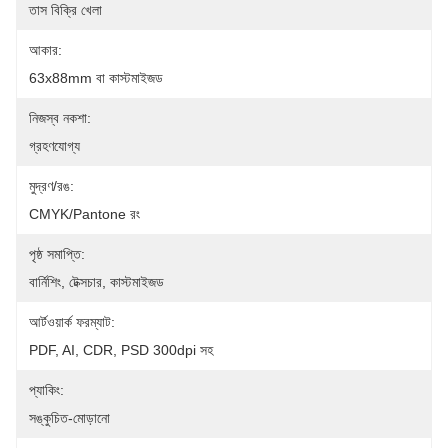
তাস বিক্রি খেলা
আকার:
63x88mm বা কাস্টমাইজড
নিজস্ব নকশা:
গ্রহণযোগ্য
মুদ্রণ/রঙ:
CMYK/Pantone রং
পৃষ্ঠ সমাপ্তি:
বার্নিশিং, টেক্সচার, কাস্টমাইজড
আর্টওয়ার্ক ফরম্যাট:
PDF, AI, CDR, PSD 300dpi সহ
প্যাকিং:
সঙ্কুচিত-মোড়ানো