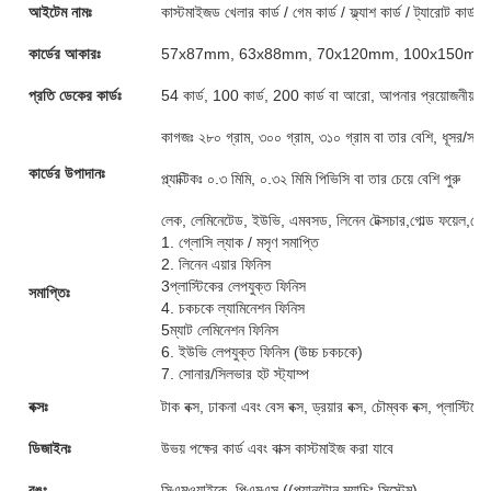
আইটেম নামঃ
কাস্টমাইজড খেলার কার্ড / গেম কার্ড / ফ্ল্যাশ কার্ড / ট্যারোট কার্ড / 
কার্ডের আকারঃ
57x87mm, 63x88mm, 70x120mm, 100x150mm অথবা
প্রতি ডেকের কার্ডঃ
54 কার্ড, 100 কার্ড, 200 কার্ড বা আরো, আপনার প্রয়োজনীয়তা 
কাগজঃ ২৮০ গ্রাম, ৩০০ গ্রাম, ৩১০ গ্রাম বা তার বেশি, ধূসর/সা
কার্ডের উপাদানঃ
প্ল্যাক্টিকঃ ০.৩ মিমি, ০.৩২ মিমি পিভিসি বা তার চেয়ে বেশি পুরু
লেক, লেমিনেটেড, ইউভি, এমবসড, লিনেন টেক্সচার,গোল্ড ফয়েল,গোল
1. গ্লোসি ল্যাক / মসৃণ সমাপ্তি
2. লিনেন এয়ার ফিনিস
3প্লাস্টিকের লেপযুক্ত ফিনিস
সমাপ্তিঃ
4. চকচকে ল্যামিনেশন ফিনিস
5ম্যাট লেমিনেশন ফিনিস
6. ইউভি লেপযুক্ত ফিনিস (উচ্চ চকচকে)
7. সোনার/সিলভার হট স্ট্যাম্প
বক্সঃ
টাক বক্স, ঢাকনা এবং বেস বক্স, ড্রয়ার বক্স, চৌম্বক বক্স, প্লাস্টি
ডিজাইনঃ
উভয় পক্ষের কার্ড এবং বাক্স কাস্টমাইজ করা যাবে
রঙঃ
সিএমওয়াইকে, পিএমএস ((প্যানটোন ম্যাচিং সিস্টেম)