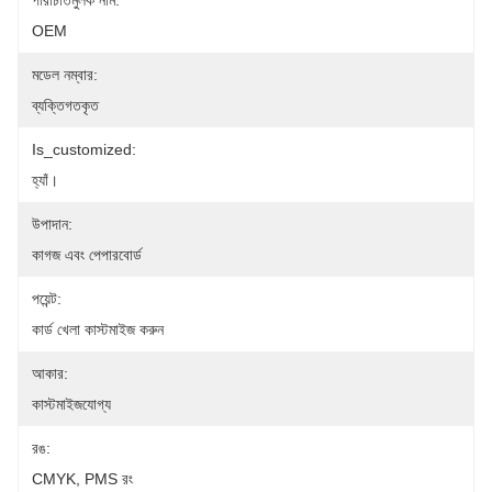
পরিচিতিমুলক নাম:
OEM
মডেল নম্বার:
ব্যক্তিগতকৃত
Is_customized:
হ্যাঁ।
উপাদান:
কাগজ এবং পেপারবোর্ড
পয়েন্ট:
কার্ড খেলা কাস্টমাইজ করুন
আকার:
কাস্টমাইজযোগ্য
রঙ:
CMYK, PMS রং