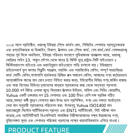
২০১৪ সালে প্রতিষ্ঠিত, গুয়াংজু ইউহুয়া প্লেিং কার্ডস কোং, লিমিটেড পেশাদার প্রস্তুতকারক 
এবং রপ্তানিকারক যা ডিজাইন, বিকাশ, উত্পাদন এবং প্লেিং কার্ড, গেম কার্ড,বোর্ড গেমসগুয়াংজু 
শহরের পূর্ব দিকে অবস্থিত, ইউহুয়া পরিবহন সংযোগে সুবিধাজনক অ্যাক্সেস আছে, গুয়াংজু 
মেট্রোর লাইন 13, শাকুন স্টেশন থেকে মাত্র 5 মিনিট দূরে,রাউন্ড-সিটি হাইওয়েতে ৫ 
মিনিটগুয়াংশেন হাইওয়ে এবং গুয়াংইয়ুয়ান হাইওয়েতে গাড়ি চালানো যায়। ইউহুয়াতে 
হাইডেলবার্গ ফুল কালার প্রিন্টিং সরঞ্জাম, ল্যাকিং এবং ল্যামিনেটর মেশিন, সম্পূর্ণ স্বয়ংক্রিয় 
কার্ড সোর্টিং মেশিন,পাশাপাশি হার্ডকভার রিজিড বক্স সমাবেশ মেশিন, আমাদের পণ্য কঠোরভাবে 
আন্তর্জাতিক মানের মান মেনে চলতে নিশ্চিত করার জন্য, ইউরোপীয় বিক্রি পণ্য,মার্কিন বাজার 
এবং সারা বিশ্বের বিভিন্ন চ্যানেলের মাধ্যমে গ্রাহকদের কাছ থেকে অত্যন্ত প্রশংসা. 
10,000 বর্গ মিটার এলাকা জুড়ে বিদ্যমান উত্পাদন উদ্ভিদ, অফিস এবং লিভিং কোয়ার্টার, 
Yuhua একটি চমৎকার দল 15 পেশাদার এবং 100 টিরও বেশি দক্ষ শ্রমিক গঠিত 
আছে,সমস্ত কর্মী মুদ্রণ পেশাগত জ্ঞান উপর ভাল প্রশিক্ষিত, পণ্য এবং দক্ষতা সর্বোত্তম 
সেবা মান অনুযায়ী গ্রাহকদের পরিবেশন করা. উপরন্তু Yuhua ISO1400 মান 
ম্যানেজমেন্ট সিস্টেম সার্টিফিকেশন প্রাপ্ত এবং EN71 সার্টিফিকেট, সিই পরীক্ষা পাস 
করেছে,এবং আইসিটিআই বিএসসিআই সামাজিক নিরীক্ষাআমাদের লক্ষ্য উচ্চমানের পণ্য, 
যুক্তিসঙ্গত মূল্য এবং পেশাদার পরিষেবা প্রদানের লক্ষ্যে ধারাবাহিকভাবে এগিয়ে যাওয়া।