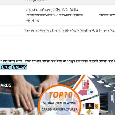
গ্লস/ম্যাট ল্যামিনেশন, বার্নিশ, ইউভি, ইউভি/
লেমিনেশন/চকচকে/বার্নিশিং/এমবসিং/ম্যাট/প্লাস্টিক 
যোগানের ক্ষমত
আবরণ, ফ্র
উচ্চমানের রাশিয়ান ট্যারোট কার্ড
, 
মূলশব্দ রাশিয়ান ট্যারোট কার্ড
, 
ব্ল্যাক এজ রাশিয়
চ্চ মানের কালো প্রান্ত রাশিয়ান ট্যারোট কার্ড সঙ্গে ব্যাগ প্রিন্ট ক্লাসিকাল জাদুকরী ট্যারোট কার্ড সঙ
বেছে নেবেন?