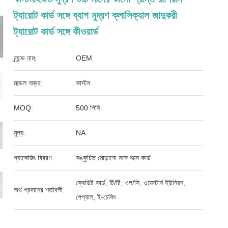
ট্যারোট কার্ড সঙ্গে ব্যাগ মুদ্রণ ক্লাসিক্যাল জাদুকরী
ট্যারোট কার্ড সঙ্গে কীওয়ার্ড
ব্র্যান্ড নাম:
OEM
মডেল নম্বর:
কাস্টম
MOQ:
500 পিসি
মূল্য:
NA
প্যাকেজিং বিবরণ:
সঙ্কুচিত মোড়ানো সঙ্গে বক্সে কার্ড
ক্রেডিট কার্ড, টি/টি, এল/সি, ওয়েস্টার্ন ইউনিয়ন,
অর্থ প্রদানের শর্তাবলী:
পেপ্যাল, ই-চেকিং