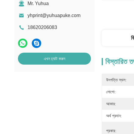
Mr. Yuhua
yhprint@yuhuapuke.com
18620206083
ব
এখন চ্যাট করুন
বিস্তারিত ত
উৎপত্তি স্থল:
লোগো:
আকার:
অর্থ প্রদান:
প্রকার: