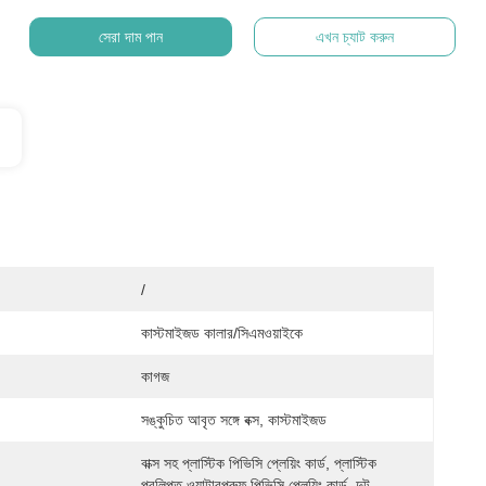
সেরা দাম পান
এখন চ্যাট করুন
/
কাস্টমাইজড কালার/সিএমওয়াইকে
কাগজ
সঙ্কুচিত আবৃত সঙ্গে বক্স, কাস্টমাইজড
বাক্স সহ প্লাস্টিক পিভিসি প্লেয়িং কার্ড, প্লাস্টিক 
প্রলিপ্ত ওয়াটারপ্রুফ পিভিসি প্লেয়িং কার্ড, দুট