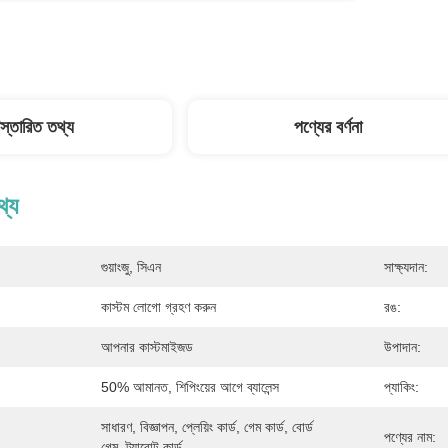
িস্তারিত তথ্য
পণ্যের বর্ণনা
থ্য
গুয়াংজু, সিএন
সাক্ষ্যদান:
কাস্টম লোগো গ্রহণ করুন
রঙ:
আপনার কাস্টমাইজড
উপাদান:
50% আমানত, শিপিংয়ের আগে ব্যালেন্স
প্যাকিং:
সাধারণ, বিজ্ঞাপন, প্লেয়িং কার্ড, গেম কার্ড, বোর্ড 
পণ্যের নাম:
গেম, ট্যারোট কার্ড