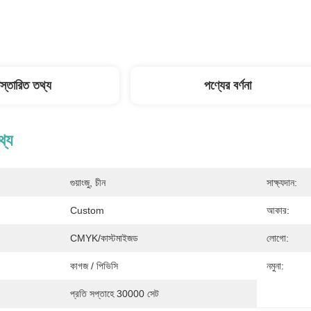
িস্তারিত তথ্য
পণ্যের বর্ণনা
থ্য
গুয়াংজু, চীন
সাক্ষ্যদান:
Custom
আকার:
CMYK/কাস্টমাইজড
লোগো:
কাগজ / পিভিসি
নমুনা:
প্রতি সপ্তাহে 30000 সেট