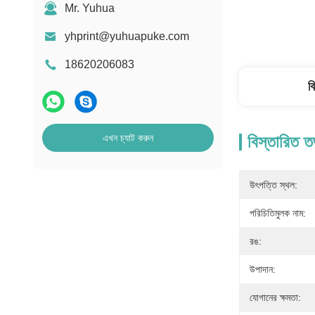
Mr. Yuhua
yhprint@yuhuapuke.com
18620206083
ব
এখন চ্যাট করুন
বিস্তারিত ত
উৎপত্তি স্থল:
পরিচিতিমুলক নাম:
রঙ:
উপাদান:
যোগানের ক্ষমতা: