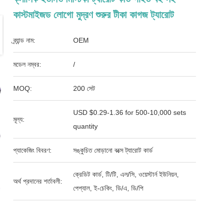
কাস্টমাইজড লোগো মুদ্রণ শুরুর টীকা কাগজ ট্যারোট
ব্র্যান্ড নাম:
OEM
মডেল নম্বর:
/
MOQ:
200 সেট
USD $0.29-1.36 for 500-10,000 sets
মূল্য:
quantity
প্যাকেজিং বিবরণ:
সঙ্কুচিত মোড়ানো বক্সে ট্যারোট কার্ড
ক্রেডিট কার্ড, টি/টি, এল/সি, ওয়েস্টার্ন ইউনিয়ন,
অর্থ প্রদানের শর্তাবলী:
পেপ্যাল, ই-চেকিং, ডি/এ, ডি/পি