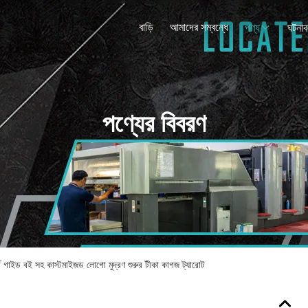
বাড়ি
আমাদের সম্বন্ধে
পণ্য
ঘটনাব
পণ্যের বিবরণ
্ড গাইড বই সহ কাস্টমাইজড লোগো মুদ্রণ শুরুর টীকা কাগজ ট্যারোট