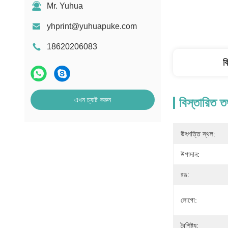
Mr. Yuhua
yhprint@yuhuapuke.com
18620206083
ব
এখন চ্যাট করুন
বিস্তারিত ত
উৎপত্তি স্থল:
উপাদান:
রঙ:
লোগো:
বৈশিষ্ট্য: