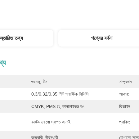
িস্তারিত তথ্য
পণ্যের বর্ণনা
থ্য
গুয়াংজু, চীন
সাক্ষ্যদান:
0.3/0.32/0.35 মিমি প্লাস্টিক পিভিসি
আকার:
CMYK, PMS রং, কাস্টমাইজড রঙ
ডিজাইন:
কাস্টম লোগো স্বাগত জানাই
প্যাকিং:
জলরোধী, দীর্ঘস্থায়ী
যোগানের ক্ষমত