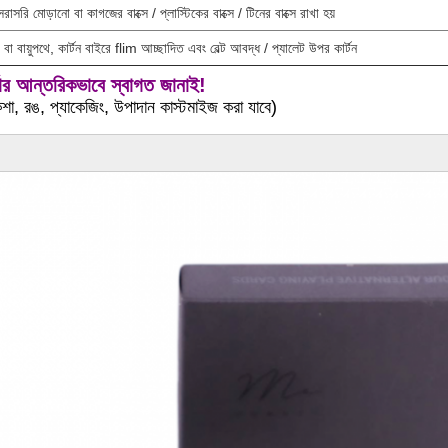
 সরাসরি মোড়ানো বা কাগজের বাক্সে / প্লাস্টিকের বাক্সে / টিনের বাক্সে রাখা হয়
 বা বায়ুপথে, কার্টন বাইরে flim আচ্ছাদিত এবং বেল্ট আবদ্ধ / প্যালেট উপর কার্টন
ডার আন্তরিকভাবে স্বাগত জানাই!
া, রঙ, প্যাকেজিং, উপাদান কাস্টমাইজ করা যাবে)