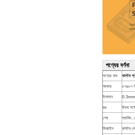
পণ্যের বর্ণনা
পণ্যের নাম
কাস্টম প্
আকার
৫৭x৮৭ ম
উপাদান
0.3mm,
রঙ
উভয় পক্ষ
শেষ
ল্যাকিং,
ডিজাইন
কাস্টম 