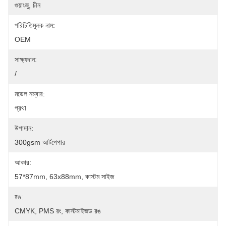
গুয়াংজু, চীন
পরিচিতিমুলক নাম:
OEM
সাক্ষ্যদান:
/
মডেল নম্বার:
প্রথা
উপাদান:
300gsm আর্টপেপার
আকার:
57*87mm, 63x88mm, কাস্টম সাইজ
রঙ:
CMYK, PMS রং, কাস্টমাইজড রঙ