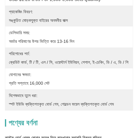
প্যাকেজিং বিবরণ:
সঙ্কুচিত মোড়কযুক্ত বাইরের অনমনীয় বাক্স
ডেলিভারি সময়:
অর্ডার পরিমাণের উপর ভিত্তি করে 13-16 দিন
পরিশোধের শর্ত:
ক্রেডিট কার্ড, টি / টি, এল / সি, ওয়েস্টার্ন ইউনিয়ন, পেপাল, ই-চেকিং, ডি / এ, ডি / পি
যোগানের ক্ষমতা:
প্রতি সপ্তাহে 16,000 সেট
বিশেষভাবে তুলে ধরা:
স্পট ইউভি ব্যক্তিগতকৃত বোর্ড গেম
, 
গোল্ডেন ফয়েল ব্যক্তিগতকৃত বোর্ড গেম
পণ্যের বর্ণনা
কাস্টম বোর্ড গেমস সোনার ফয়েল দিয়ে কারখানার সরাসরি বিক্রয় মুদ্রিত