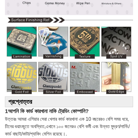
প্রশ্নোত্তর
1আপনি কি কার্ড কারখানা নাকি ট্রেডিং কোম্পানি?
উত্তরঃ আমরা এশিয়ার সেরা খেলার কার্ড কারখানা এক 10 বছরেরও বেশি সময় ধরে,
চীনের গুয়াংজুতে অবস্থিত,এখানে ১০০ জনেরও বেশি কর্মী এবং উন্নত মুদ্রণ/লার্নিং/
কার্ড বাছাই/কাটা/প্যাকিং মেশিন রয়েছে।.