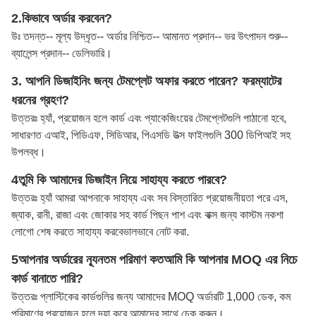
2.
কিভাবে অর্ডার করবেন?
উঃ তদন্ত-- মূল্য উদ্ধৃত-- অর্ডার নিশ্চিত-- আমানত প্রদান-- ভর উৎপাদন শুরু--
ব্যালেন্স প্রদান-- ডেলিভারি।
3. আপনি ডিজাইনিং জন্য টেমপ্লেট অফার করতে পারেন? ফরম্যাটের
ধরনের গ্রহণ?
উত্তরঃ হ্যাঁ, প্রয়োজন হলে কার্ড এবং প্যাকেজিংয়ের টেমপ্লেটগুলি পাঠানো হবে,
সাধারণত এআই, পিডিএফ, সিডিআর, পিএসডি উত্স ফাইলগুলি 300 ডিপিআই সহ
উপলব্ধ।
4তুমি কি আমাদের ডিজাইন নিয়ে সাহায্য করতে পারবে?
উত্তরঃ হ্যাঁ আমরা আপনাকে সাহায্য এবং সব বিস্তারিত প্রয়োজনীয়তা পরে এস,
জ্যাক, রানী, রাজা এবং জোকার সহ কার্ড পিছন পাশ এবং বাক্স জন্য কাস্টম নকশা
লোগো শেষ করতে সাহায্য করবে
ভালভাবে নোট করা
.
5আপনার অর্ডারের ন্যূনতম পরিমাণ কত
আমি কি আপনার MOQ এর নিচে
কার্ড বানাতে পারি?
উত্তরঃ প্লাস্টিকের কার্ডগুলির জন্য আমাদের MOQ অর্ডারটি 1,000 ডেক, কম
পরিমাণের প্রয়োজন হলে দয়া করে আমাদের সাথে চেক করুন।