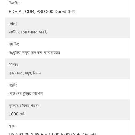
ডিজাইন:
PDF, AI, CDR, PSD 300 Dpi-এর উপরে
লোগো:
কাস্টম লোগো স্বাগত জানাই
প্যাকিং:
সঙ্কুচিত আবৃত সঙ্গে বক্স, কাস্টমাইজড
বৈশিষ্ট্য:
পুনর্ব্যবহৃত, মসৃণ, লিনেন
পয়েন্ট:
বোর্ড গেম মুদ্রিত কারখানা
ন্যূনতম চাহিদার পরিমাণ:
1000 সেট
মূল্য:
USD $1.28-3.69 For 1,000-5,000 Sets Quantity