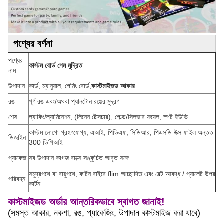
পণ্যের বর্ণনা
পণ্যের
কাস্টম বোর্ড গেম মুদ্রিত
নাম
উপাদান
কার্ড, ম্যানুয়াল, গেমিং বোর্ড,
কাস্টমাইজড আকার
রঙ
পূর্ণ রঙ এবং/অথবা প্যানটোন রঙের মুদ্রণ
শেষ
ল্যাকিং/ল্যামিনেশন, (লিনেন টেক্সচার), গোল্ড/সিলভার ফয়েল, স্পট ইউভি
কাস্টম লোগো গ্রহণযোগ্য, এআই, পিডিএফ, সিডিআর, পিএসডি উত্স ফাইল অন্তত
ডিজাইন
300 ডিপিআই
প্যাকেজ
সব উপাদান কাগজ বাক্সে সঙ্কুচিত আবৃত সঙ্গে
সমুদ্রপথে বা বায়ুপথে, কার্টন বাইরে flim আচ্ছাদিত এবং বেল্ট আবদ্ধ / প্যালেট উপর
পরিবহন
কার্টন
কাস্টমাইজড অর্ডার আন্তরিকভাবে স্বাগত জানাই!
(সমস্ত আকার, নকশা, রঙ, প্যাকেজিং, উপাদান কাস্টমাইজ করা যাবে)