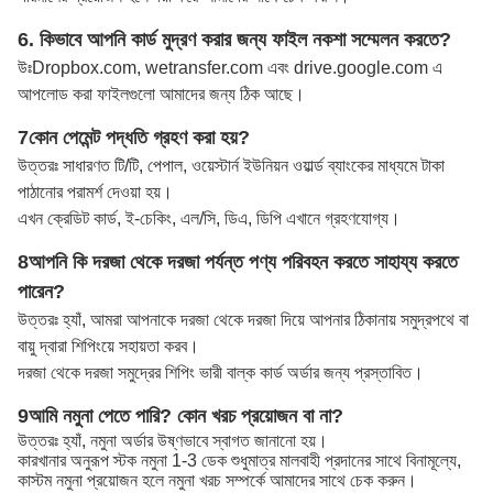
6. কিভাবে আপনি কার্ড মুদ্রণ করার জন্য ফাইল নকশা সম্মেলন করতে?
উঃ
Dropbox.com, wetransfer.com এবং drive.google.com এ
আপলোড করা ফাইলগুলো আমাদের জন্য ঠিক আছে।
7কোন পেমেন্ট পদ্ধতি গ্রহণ করা হয়?
উত্তরঃ সাধারণত টি/টি, পেপাল, ওয়েস্টার্ন ইউনিয়ন ওয়ার্ল্ড ব্যাংকের মাধ্যমে টাকা
পাঠানোর পরামর্শ দেওয়া হয়।
এখন ক্রেডিট কার্ড, ই-চেকিং, এল/সি, ডিএ, ডিপি এখানে গ্রহণযোগ্য।
8আপনি কি দরজা থেকে দরজা পর্যন্ত পণ্য পরিবহন করতে সাহায্য করতে
পারেন?
উত্তরঃ হ্যাঁ, আমরা আপনাকে দরজা থেকে দরজা দিয়ে আপনার ঠিকানায় সমুদ্রপথে বা
বায়ু দ্বারা শিপিংয়ে সহায়তা করব।
দরজা থেকে দরজা সমুদ্রের শিপিং ভারী বাল্ক কার্ড অর্ডার জন্য প্রস্তাবিত।
9আমি নমুনা পেতে পারি? কোন খরচ প্রয়োজন বা না?
উত্তরঃ হ্যাঁ, নমুনা অর্ডার উষ্ণভাবে স্বাগত জানানো হয়।
কারখানার অনুরূপ স্টক নমুনা 1-3 ডেক শুধুমাত্র মালবাহী প্রদানের সাথে বিনামূল্যে,
কাস্টম নমুনা প্রয়োজন হলে নমুনা খরচ সম্পর্কে আমাদের সাথে চেক করুন।