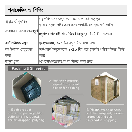
প্যাকেজিং ও শিপিং
বায়ু পরিবহনের জন্য বন্ড, ফিল্ম এবং বেল্ট সংযুক্ত
স্ট্যান্ডার্ড প্যাকিং
স্থল / সমুদ্র পরিবহনের জন্য প্লাস্টিকের প্যালেটে কার্টন
কারখানার সঞ্চয়স্থান
নমুনা
শুধুমাত্র মালবাহী খরচ দিয়ে বিনামূল্যে
, 1-2 দিন পাঠানো
কাস্টমাইজড নমুনা
গ্রহণযোগ্য
, 3-7 দিন নমুনা লিড সময় সঙ্গে
ভর উত্পাদন নেতৃত্বের
আর্টওয়ার্ক অনুমোদনের 7-15 দিন পরে (অর্ডার পরিমাণ উপর নির্ভর
সময়
করে)
যাত্রা বন্দর
গুয়াংঝো/শেঞ্জেন/হংকং বা চীনের অন্য বন্দর