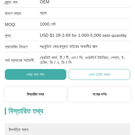
OEM
ব্র্যান্ড নাম:
প্রথা
মডেল নম্বর:
1000 সেট
MOQ:
USD $1.28-3.69 for 1,000-5,000 sets quantity
মূল্য:
সঙ্কুচিত মোড়কযুক্ত বাইরের অনমনীয় বাক্স
প্যাকেজিং বিবরণ:
ক্রেডিট কার্ড, টি / টি, এল / সি, ওয়েস্টার্ন ইউনিয়ন, পেপাল, ই-
অর্থ প্রদানের শর্তাবলী:
চেকিং, ডি / এ, ডি / পি
সেরা দাম পান
এখন চ্যাট করুন
বিস্তারিত তথ্য
পণ্যের বর্ণনা
বিস্তারিত তথ্য
উৎপত্তি স্থল: